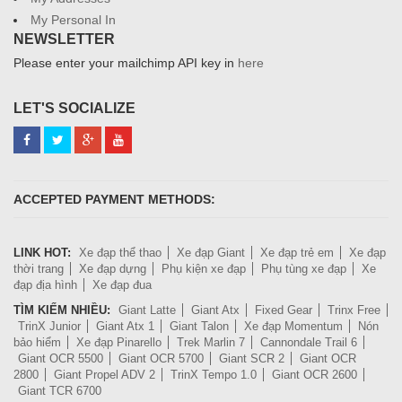
My Personal In
NEWSLETTER
Please enter your mailchimp API key in
here
LET'S SOCIALIZE
ACCEPTED PAYMENT METHODS:
LINK HOT:
Xe đạp thể thao
Xe đạp Giant
Xe đạp trẻ em
Xe đạp
thời trang
Xe đạp dựng
Phụ kiện xe đạp
Phụ tùng xe đạp
Xe
đạp địa hình
Xe đạp đua
TÌM KIẾM NHIỀU:
Giant Latte
Giant Atx
Fixed Gear
Trinx Free
TrinX Junior
Giant Atx 1
Giant Talon
Xe đạp Momentum
Nón
bảo hiểm
Xe đạp Pinarello
Trek Marlin 7
Cannondale Trail 6
Giant OCR 5500
Giant OCR 5700
Giant SCR 2
Giant OCR
2800
Giant Propel ADV 2
TrinX Tempo 1.0
Giant OCR 2600
Giant TCR 6700