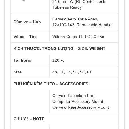
21.6mm IW (R), Center-Lock,
Tubeless Ready
Cervelo Aero Thru-Axles,
Đùm xe – Hub
12×100/142, Removable Handle
Vỏ xe – Tire
Vittoria Corsa TLR G2.0 25c
KÍCH THƯỚC, TRỌNG LƯỢNG – SIZE, WEIGHT
Tải trọng
120 kg
Size
48, 51, 54, 56, 58, 61
PHỤ KIỆN KÈM THEO – ACCESSORIES
Cervelo Faceplate Front
Computer/Accessory Mount,
Cervelo Rear Accessory Mount
CHÚ Ý ! – NOTE!