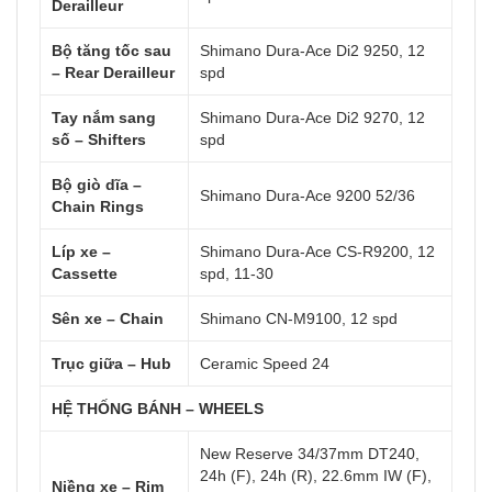
Derailleur
Bộ tăng tốc sau
Shimano Dura-Ace Di2 9250, 12
– Rear Derailleur
spd
Tay nắm sang
Shimano Dura-Ace Di2 9270, 12
số – Shifters
spd
Bộ giò dĩa –
Shimano Dura-Ace 9200 52/36
Chain Rings
Líp xe –
Shimano Dura-Ace CS-R9200, 12
Cassette
spd, 11-30
Sên xe – Chain
Shimano CN-M9100, 12 spd
Trục giữa – Hub
Ceramic Speed 24
HỆ THỐNG BÁNH – WHEELS
New Reserve 34/37mm DT240,
24h (F), 24h (R), 22.6mm IW (F),
Niềng xe – Rim