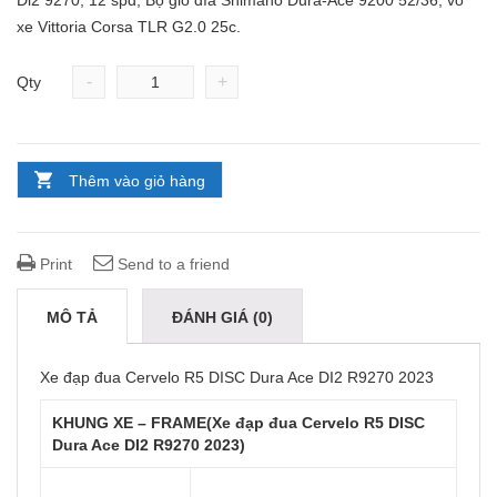
Di2 9270, 12 spd, Bộ giò đĩa Shimano Dura-Ace 9200 52/36, vỏ
xe Vittoria Corsa TLR G2.0 25c.
-
+
Qty
Thêm vào giỏ hàng
Print
Send to a friend
MÔ TẢ
ĐÁNH GIÁ (0)
Xe đạp đua Cervelo R5 DISC Dura Ace DI2 R9270 2023
KHUNG XE – FRAME(Xe đạp đua Cervelo R5 DISC
Dura Ace DI2 R9270 2023)