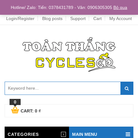
Home
Hotline/ Zalo: Tiến: 0378431789 - Vân: 0906305305
Bỏ qua
Login/Register
Blog posts
Support
Cart
My Account
0
CART:
0
₫
CATEGORIES
MAIN MENU