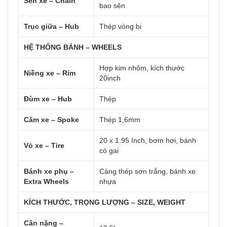
Sên xe – Chain
bao sên
Trục giữa – Hub
Thép vòng bi
HỆ THỐNG BÁNH – WHEELS
Hợp kim nhôm, kích thước
Niềng xe – Rim
20inch
Đùm xe – Hub
Thép
Căm xe – Spoke
Thép 1,6mm
20 x 1.95 Inch, bơm hơi, bánh
Vỏ xe – Tire
có gai
Bánh xe phụ –
Càng thép sơn trắng, bánh xe
Extra Wheels
nhựa
KÍCH THƯỚC, TRỌNG LƯỢNG – SIZE, WEIGHT
Cân nặng –