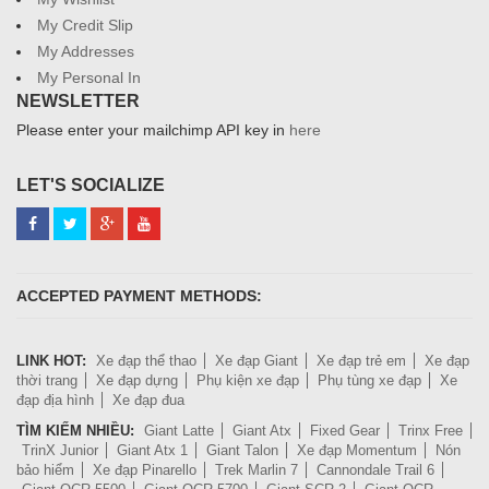
My Credit Slip
My Addresses
My Personal In
NEWSLETTER
Please enter your mailchimp API key in
here
LET'S SOCIALIZE
ACCEPTED PAYMENT METHODS:
LINK HOT:
Xe đạp thể thao
Xe đạp Giant
Xe đạp trẻ em
Xe đạp
thời trang
Xe đạp dựng
Phụ kiện xe đạp
Phụ tùng xe đạp
Xe
đạp địa hình
Xe đạp đua
TÌM KIẾM NHIỀU:
Giant Latte
Giant Atx
Fixed Gear
Trinx Free
TrinX Junior
Giant Atx 1
Giant Talon
Xe đạp Momentum
Nón
bảo hiểm
Xe đạp Pinarello
Trek Marlin 7
Cannondale Trail 6