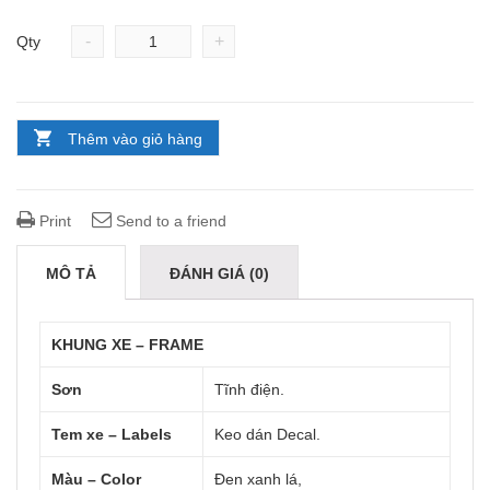
-
+
Qty
Thêm vào giỏ hàng
Print
Send to a friend
MÔ TẢ
ĐÁNH GIÁ (0)
KHUNG XE – FRAME
Sơn
Tĩnh điện.
Tem xe – Labels
Keo dán Decal.
Màu – Color
Đen xanh lá,