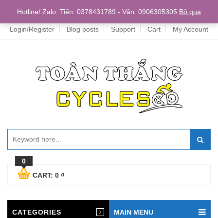
Home
Hotline/ Zalo: Tiến: 0378431789 - Vân: 0906305305
Bỏ qua
Login/Register
Blog posts
Support
Cart
My Account
0
CART:
0
₫
CATEGORIES
MAIN MENU