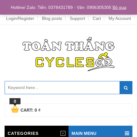
Home
Hotline/ Zalo: Tiến: 0378431789 - Vân: 0906305305
Bỏ qua
Login/Register
Blog posts
Support
Cart
My Account
0
CART:
0
₫
CATEGORIES
MAIN MENU