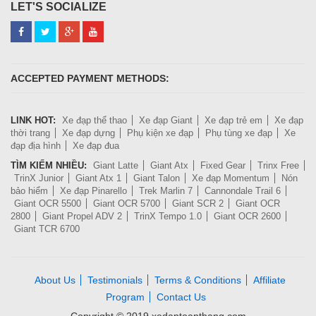
LET'S SOCIALIZE
ACCEPTED PAYMENT METHODS:
LINK HOT:
Xe đạp thể thao
Xe đạp Giant
Xe đạp trẻ em
Xe đạp
thời trang
Xe đạp dựng
Phụ kiện xe đạp
Phụ tùng xe đạp
Xe
đạp địa hình
Xe đạp đua
TÌM KIẾM NHIỀU:
Giant Latte
Giant Atx
Fixed Gear
Trinx Free
TrinX Junior
Giant Atx 1
Giant Talon
Xe đạp Momentum
Nón
bảo hiểm
Xe đạp Pinarello
Trek Marlin 7
Cannondale Trail 6
Giant OCR 5500
Giant OCR 5700
Giant SCR 2
Giant OCR
2800
Giant Propel ADV 2
TrinX Tempo 1.0
Giant OCR 2600
Giant TCR 6700
About Us
Testimonials
Terms & Conditions
Affiliate
Program
Contact Us
Copyright © 2019 xedaptoanthang.com