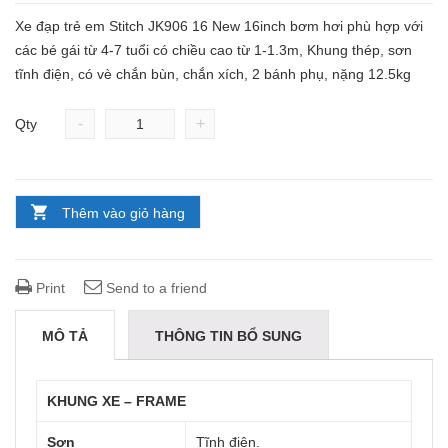
Xe đạp trẻ em Stitch JK906 16 New 16inch bơm hơi phù hợp với
các bé gái từ 4-7 tuổi có chiều cao từ 1-1.3m, Khung thép, sơn
tĩnh điện, có vè chắn bùn, chắn xích, 2 bánh phụ, nặng 12.5kg
-
+
Qty
Thêm vào giỏ hàng
Print
Send to a friend
MÔ TẢ
THÔNG TIN BỔ SUNG
ĐÁNH GIÁ (0)
KHUNG XE – FRAME
Sơn
Tĩnh điện.