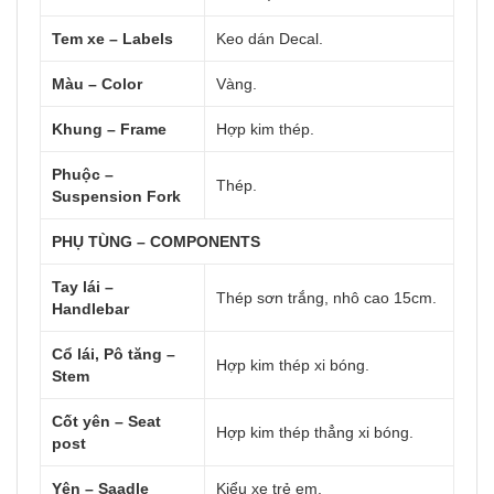
Tem xe – Labels
Keo dán Decal.
Màu – Color
Vàng.
Khung – Frame
Hợp kim thép.
Phuộc –
Thép.
Suspension Fork
PHỤ TÙNG – COMPONENTS
Tay lái –
Thép sơn trắng, nhô cao 15cm.
Handlebar
Cổ lái, Pô tăng –
Hợp kim thép xi bóng.
Stem
Cốt yên – Seat
Hợp kim thép thẳng xi bóng.
post
Yên – Saadle
Kiểu xe trẻ em.