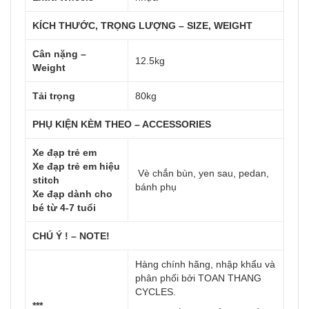
KÍCH THƯỚC, TRỌNG LƯỢNG – SIZE, WEIGHT
Cân nặng –
12.5kg
Weight
Tải trọng
80kg
PHỤ KIỆN KÈM THEO – ACCESSORIES
Xe đạp trẻ em
Xe đạp trẻ em hiệu
Vè chắn bùn, yen sau, pedan,
stitch
bánh phụ
Xe đạp dành cho
bé từ 4-7 tuổi
CHÚ Ý ! – NOTE!
Hàng chính hãng, nhập khẩu và
phân phối bởi TOAN THANG
CYCLES.
***