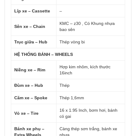
Líp xe – Cassette
–
KMC – z30 , Có Khung nhựa
Sên xe – Chain
bao sên
Trục giữa – Hub
Thép vòng bi
HỆ THỐNG BÁNH – WHEELS
Hợp kim nhôm, kích thước
Niềng xe – Rim
16inch
Đùm xe – Hub
Thép
Căm xe – Spoke
Thép 1,6mm
16 x 1.95 Inch, bơm hơi, bánh
Vỏ xe – Tire
có gai
Bánh xe phụ –
Càng thép sơn trắng, bánh xe
Extra Wheels
nhựa