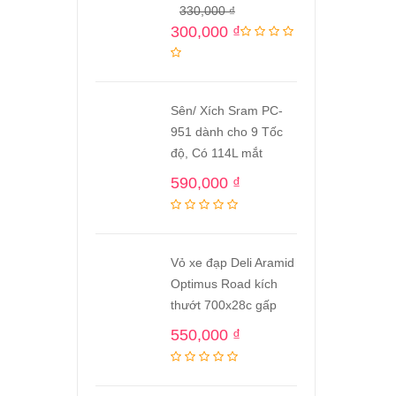
330,000
₫
300,000
₫
Sên/ Xích Sram PC-
951 dành cho 9 Tốc
độ, Có 114L mắt
590,000
₫
Vỏ xe đạp Deli Aramid
Optimus Road kích
thướt 700x28c gấp
550,000
₫