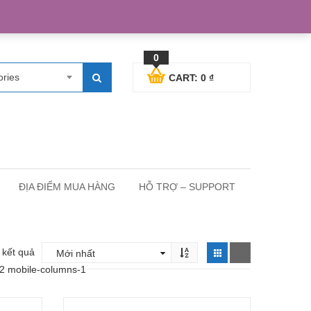
egister
Blog posts
Support
Cart
My Account
0
ories
CART:
0
₫
ĐỊA ĐIỂM MUA HÀNG
HỖ TRỢ – SUPPORT
3 kết quả
-2 mobile-columns-1