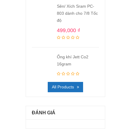
Sên/ Xích Sram PC-
803 dành cho 7/8 Tốc
độ
499,000
₫
Ống khí Jett Co2
16gram
All Products
ĐÁNH GIÁ