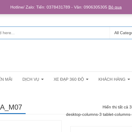
Login/R
Hotline/ Zalo: Tiến: 0378431789 - Vân: 0906305305
Bỏ qua
All Categ
N MÃI
DỊCH VỤ
XE ĐẠP 360 ĐỘ
KHÁCH HÀNG
A_M07
Hiển thị tất cả 
desktop-columns-3 tablet-columns