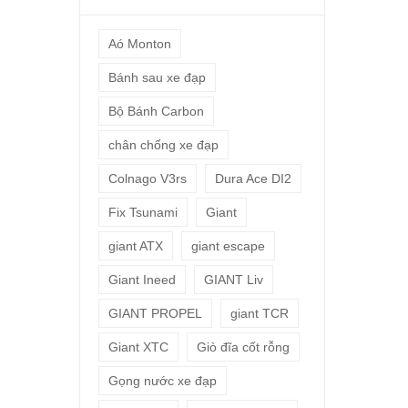
Aó Monton
Bánh sau xe đạp
Bộ Bánh Carbon
chân chống xe đạp
Colnago V3rs
Dura Ace DI2
Fix Tsunami
Giant
giant ATX
giant escape
Giant Ineed
GIANT Liv
GIANT PROPEL
giant TCR
Giant XTC
Giò đĩa cốt rỗng
Gọng nước xe đạp