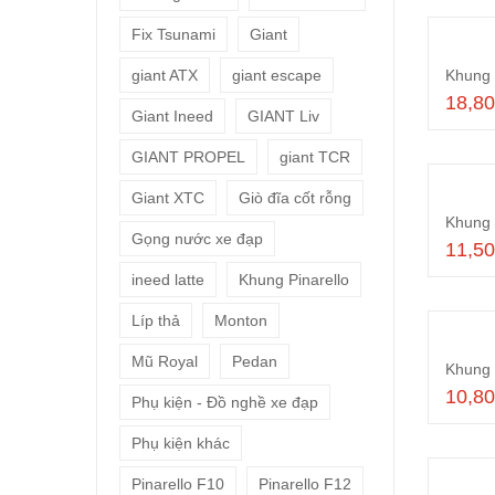
Fix Tsunami
Giant
giant ATX
giant escape
Khung 
18,8
Giant Ineed
GIANT Liv
GIANT PROPEL
giant TCR
Giant XTC
Giò đĩa cốt rỗng
Khung 
Gọng nước xe đạp
11,5
ineed latte
Khung Pinarello
Líp thả
Monton
Mũ Royal
Pedan
Khung 
10,8
Phụ kiện - Đồ nghề xe đạp
Phụ kiện khác
Pinarello F10
Pinarello F12