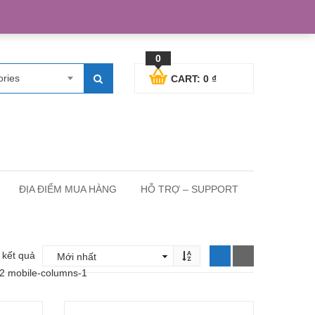
egister
Blog posts
Support
Cart
My Account
0
ories
CART:
0
₫
ĐỊA ĐIỂM MUA HÀNG
HỖ TRỢ – SUPPORT
 kết quả
-2 mobile-columns-1