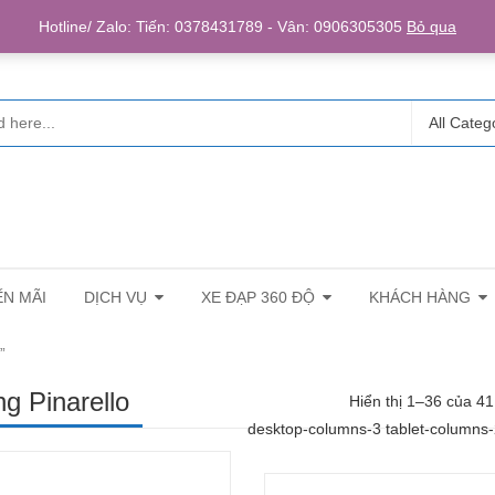
Login/R
Hotline/ Zalo: Tiến: 0378431789 - Vân: 0906305305
Bỏ qua
All Categ
N MÃI
DỊCH VỤ
XE ĐẠP 360 ĐỘ
KHÁCH HÀNG
”
g Pinarello
Hiển thị 1–36 của 41
desktop-columns-3 tablet-columns