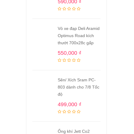
590,000
₫
Vỏ xe đạp Deli Aramid
Optimus Road kích
thướt 700x28c gấp
550,000
₫
Sên/ Xích Sram PC-
803 dành cho 7/8 Tốc
độ
499,000
₫
Ống khí Jett Co2