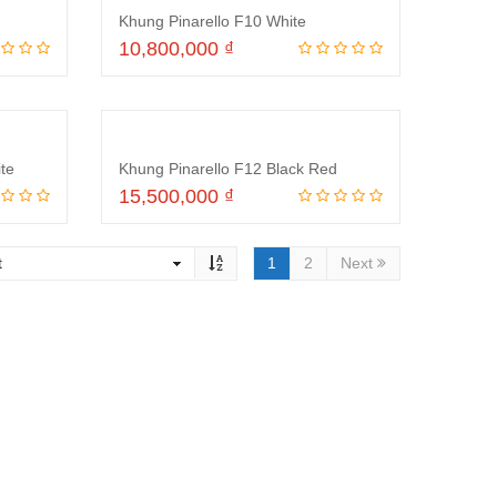
Khung Pinarello F10 White
10,800,000
₫
ng
Thêm vào giỏ hàng
te
Khung Pinarello F12 Black Red
15,500,000
₫
ng
Thêm vào giỏ hàng
1
2
Next