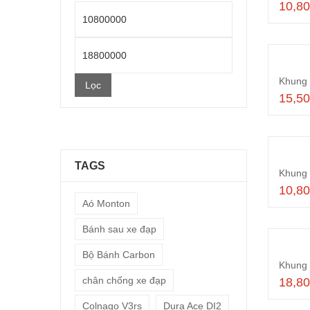
10,8
Giá
thấp
Giá
nhất
cao
Khung 
Lọc
nhất
15,5
TAGS
10,8
Aó Monton
Bánh sau xe đạp
Bộ Bánh Carbon
chân chống xe đạp
18,8
Colnago V3rs
Dura Ace DI2