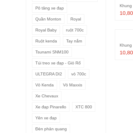
Pô tăng xe đạp
10,8
Quần Monton
Royal
Royal Baby
ruột 700c
Ruột kenda
Tay nắm
Khung 
Tsunami SNM100
10,8
Túi treo xe đạp - Giỏ Rổ
ULTEGRA DI2
vỏ 700c
Vỏ Kenda
Vỏ Maxxis
Xe Chevaux
Xe đạp Pinarello
XTC 800
Yên xe đạp
Đèn phản quang