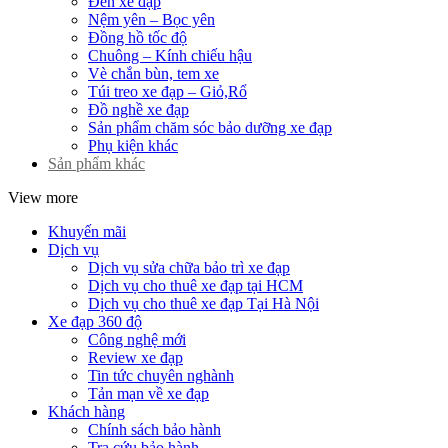
Đèn xe đạp
Nệm yên – Bọc yên
Đồng hồ tốc độ
Chuông – Kính chiếu hậu
Vè chắn bùn, tem xe
Túi treo xe đạp – Giỏ,Rổ
Đồ nghề xe đạp
Sản phẩm chăm sóc bảo dưỡng xe đạp
Phụ kiện khác
Sản phẩm khác
View more
Khuyến mãi
Dịch vụ
Dịch vụ sửa chữa bảo trì xe đạp
Dịch vụ cho thuê xe đạp tại HCM
Dịch vụ cho thuê xe đạp Tại Hà Nội
Xe đạp 360 độ
Công nghệ mới
Review xe đạp
Tin tức chuyên nghành
Tản mạn về xe đạp
Khách hàng
Chính sách bảo hành
Tra cứu bảo hành