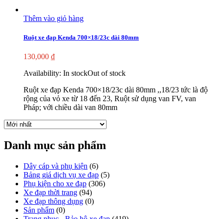
Thêm vào giỏ hàng
Ruột xe đạp Kenda 700×18/23c dài 80mm
130,000
₫
Availability:
In stock
Out of stock
Ruột xe đạp Kenda 700×18/23c dài 80mm ,,18/23 tức là độ
rộng của vỏ xe từ 18 đến 23, Ruột sử dụng van FV, van
Pháp; với chiều dài van 80mm
Danh mục sản phẩm
Dây cáp và phụ kiện
(6)
Bảng giá dịch vụ xe đạp
(5)
Phụ kiện cho xe đạp
(306)
Xe đạp thời trang
(94)
Xe đạp thông dụng
(0)
Sản phẩm
(0)
Trang phục - Bảo hộ xe đạp
(419)