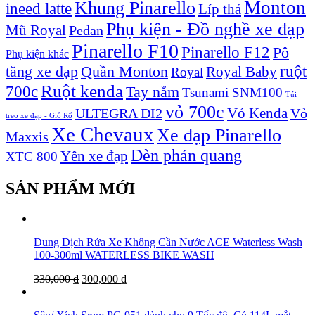
Monton
Khung Pinarello
ineed latte
Líp thả
Phụ kiện - Đồ nghề xe đạp
Mũ Royal
Pedan
Pinarello F10
Pinarello F12
Pô
Phụ kiện khác
ruột
tăng xe đạp
Quần Monton
Royal Baby
Royal
Ruột kenda
700c
Tay nắm
Tsunami SNM100
Túi
vỏ 700c
Vỏ Kenda
ULTEGRA DI2
Vỏ
treo xe đạp - Giỏ Rổ
Xe Chevaux
Xe đạp Pinarello
Maxxis
Đèn phản quang
Yên xe đạp
XTC 800
SẢN PHẨM MỚI
Dung Dịch Rửa Xe Không Cần Nước ACE Waterless Wash
100-300ml WATERLESS BIKE WASH
330,000
₫
300,000
₫