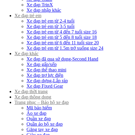
Xe đạp TrinX
Xe đạp nhập khác
Xe đạp trẻ em
Xe đạp trẻ em từ 2-4 tuổi
Xe đạp trẻ em từ 3-5 tuổi
Xe đạp trẻ em từ 4 đến 7 tuổi size 16
Xe đạp trẻ em từ 5 đến 8 tuổi size 18
Xe đạp trẻ em từ 6 đến 11 tuổi size 20
Xe đạp trẻ em từ 1.5m trở xuống size 24
Xe đạp khác
Xe đạp đã qua sử dụng-Second Hand
Xe đạp gấp/xếp
Xe đạp thể thao mini
Xe đạp trợ lực điện
Xe đạp dựng-Lắp ráp
Xe đạp Fixed Gear
Xe đạp thời trang
Xe đạp thông dụng
Trang phục – Bảo hộ xe đạp
Mũ bảo hiểm
Áo xe đạp
Quần xe đạp
Quần áo bộ xe đạp
Găng tay xe đạp
Giày xe đạp