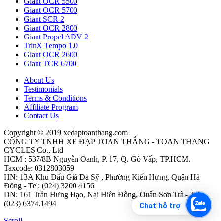
Giant OCR 5500
Giant OCR 5700
Giant SCR 2
Giant OCR 2800
Giant Propel ADV 2
TrinX Tempo 1.0
Giant OCR 2600
Giant TCR 6700
About Us
Testimonials
Terms & Conditions
Affiliate Program
Contact Us
Copyright © 2019 xedaptoanthang.com
CÔNG TY TNHH XE ĐẠP TOÀN THẮNG - TOAN THANG
CYCLES Co., Ltd
HCM : 537/8B Nguyễn Oanh, P. 17, Q. Gò Vấp, TP.HCM.
Taxcode: 0312803059
HN: 13A Khu Đấu Giá Đa Sỹ , Phường Kiến Hưng, Quận Hà
Đông - Tel: (024) 3200 4156
DN: 161 Trần Hưng Đạo, Nại Hiên Đông, Quận Sơn Trà - Tel:
(023) 6374.1494
Chat hỗ trợ
Scroll