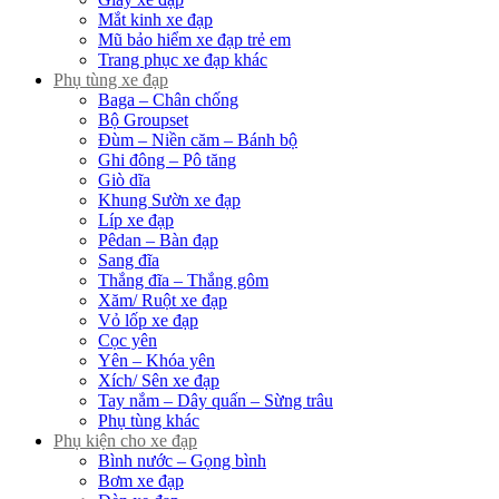
Mắt kinh xe đạp
Mũ bảo hiểm xe đạp trẻ em
Trang phục xe đạp khác
Phụ tùng xe đạp
Baga – Chân chống
Bộ Groupset
Đùm – Niền căm – Bánh bộ
Ghi đông – Pô tăng
Giò dĩa
Khung Sườn xe đạp
Líp xe đạp
Pêdan – Bàn đạp
Sang đĩa
Thắng đĩa – Thắng gôm
Xăm/ Ruột xe đạp
Vỏ lốp xe đạp
Cọc yên
Yên – Khóa yên
Xích/ Sên xe đạp
Tay nắm – Dây quấn – Sừng trâu
Phụ tùng khác
Phụ kiện cho xe đạp
Bình nước – Gọng bình
Bơm xe đạp