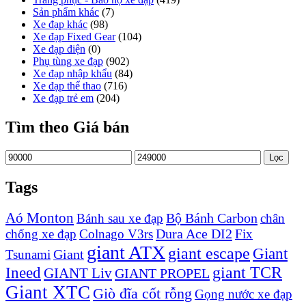
Sản phẩm khác
(7)
Xe đạp khác
(98)
Xe đạp Fixed Gear
(104)
Xe đạp điện
(0)
Phụ tùng xe đạp
(902)
Xe đạp nhập khẩu
(84)
Xe đạp thể thao
(716)
Xe đạp trẻ em
(204)
Tìm theo Giá bán
Giá
Giá
Lọc
thấp
cao
nhất
nhất
Tags
Aó Monton
Bộ Bánh Carbon
Bánh sau xe đạp
chân
Dura Ace DI2
chống xe đạp
Colnago V3rs
Fix
giant ATX
giant escape
Giant
Giant
Tsunami
Ineed
giant TCR
GIANT Liv
GIANT PROPEL
Giant XTC
Giò đĩa cốt rỗng
Gọng nước xe đạp