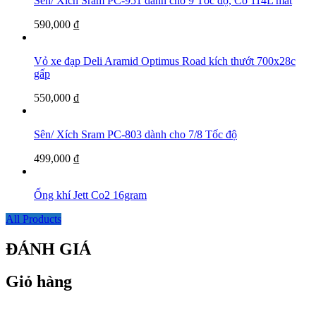
Sên/ Xích Sram PC-951 dành cho 9 Tốc độ, Có 114L mắt
590,000
₫
Vỏ xe đạp Deli Aramid Optimus Road kích thướt 700x28c
gấp
550,000
₫
Sên/ Xích Sram PC-803 dành cho 7/8 Tốc độ
499,000
₫
Ống khí Jett Co2 16gram
All Products
ĐÁNH GIÁ
Giỏ hàng