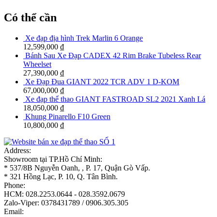
Có thể cần
Xe đạp địa hình Trek Marlin 6 Orange
12,599,000
₫
Bánh Sau Xe Đạp CADEX 42 Rim Brake Tubeless Rear
Wheelset
27,390,000
₫
Xe Đạp Đua GIANT 2022 TCR ADV 1 D-KOM
67,000,000
₫
Xe đạp thể thao GIANT FASTROAD SL2 2021 Xanh Lá
18,050,000
₫
Khung Pinarello F10 Green
10,800,000
₫
Address:
Showroom tại TP.Hồ Chí Minh:
* 537/8B Nguyễn Oanh, , P. 17, Quận Gò Vấp.
* 321 Hồng Lạc, P. 10, Q. Tân Bình.
Phone:
HCM: 028.2253.0644 - 028.3592.0679
Zalo-Viper: 0378431789 / 0906.305.305
Email: