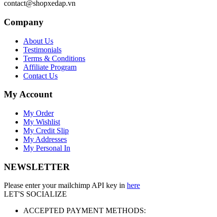
contact@shopxedap.vn
Company
About Us
Testimonials
Terms & Conditions
Affiliate Program
Contact Us
My Account
My Order
My Wishlist
My Credit Slip
My Addresses
My Personal In
NEWSLETTER
Please enter your mailchimp API key in
here
LET'S SOCIALIZE
ACCEPTED PAYMENT METHODS: