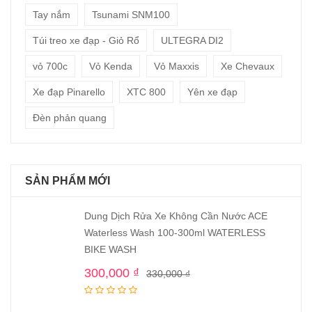
Tay nắm
Tsunami SNM100
Túi treo xe đạp - Giỏ Rổ
ULTEGRA DI2
vỏ 700c
Vỏ Kenda
Vỏ Maxxis
Xe Chevaux
Xe đạp Pinarello
XTC 800
Yên xe đạp
Đèn phản quang
SẢN PHẨM MỚI
Dung Dịch Rửa Xe Không Cần Nước ACE
Waterless Wash 100-300ml WATERLESS
BIKE WASH
300,000
₫
330,000
₫