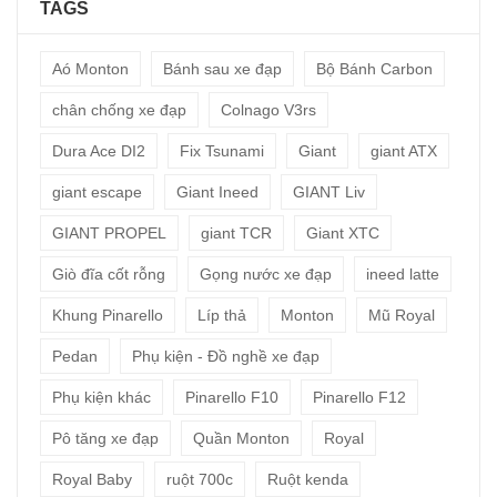
TAGS
Aó Monton
Bánh sau xe đạp
Bộ Bánh Carbon
chân chống xe đạp
Colnago V3rs
Dura Ace DI2
Fix Tsunami
Giant
giant ATX
giant escape
Giant Ineed
GIANT Liv
GIANT PROPEL
giant TCR
Giant XTC
Giò đĩa cốt rỗng
Gọng nước xe đạp
ineed latte
Khung Pinarello
Líp thả
Monton
Mũ Royal
Pedan
Phụ kiện - Đồ nghề xe đạp
Phụ kiện khác
Pinarello F10
Pinarello F12
Pô tăng xe đạp
Quần Monton
Royal
Royal Baby
ruột 700c
Ruột kenda