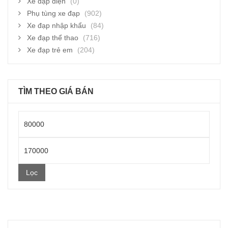
Xe đạp điện
(0)
Phụ tùng xe đạp
(902)
Xe đạp nhập khẩu
(84)
Xe đạp thể thao
(716)
Xe đạp trẻ em
(204)
TÌM THEO GIÁ BÁN
Giá
thấp
Giá
nhất
cao
Lọc
nhất