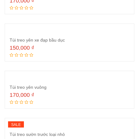
170,000
₫
Thêm vào giỏ hàng
Túi treo yên xe đạp bầu dục
150,000
₫
Đọc tiếp
Túi treo yên vuông
170,000
₫
Đọc tiếp
SALE
Túi treo sườn trước loại nhỏ