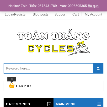
Home
Hotline/ Zalo: Tiến: 0378431789 - Vân: 0906305305
Bỏ qua
Login/Register
Blog posts
Support
Cart
My Account
0
CART:
0
₫
CATEGORIES
MAIN MENU