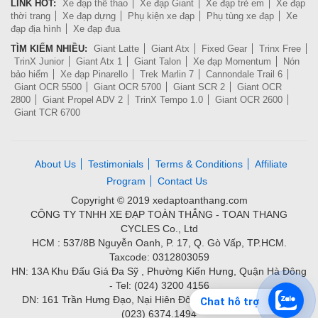
LINK HOT:
Xe đạp thể thao
Xe đạp Giant
Xe đạp trẻ em
Xe đạp
thời trang
Xe đạp dựng
Phụ kiện xe đạp
Phụ tùng xe đạp
Xe
đạp địa hình
Xe đạp đua
TÌM KIẾM NHIỀU:
Giant Latte
Giant Atx
Fixed Gear
Trinx Free
TrinX Junior
Giant Atx 1
Giant Talon
Xe đạp Momentum
Nón
bảo hiểm
Xe đạp Pinarello
Trek Marlin 7
Cannondale Trail 6
Giant OCR 5500
Giant OCR 5700
Giant SCR 2
Giant OCR
2800
Giant Propel ADV 2
TrinX Tempo 1.0
Giant OCR 2600
Giant TCR 6700
About Us
Testimonials
Terms & Conditions
Affiliate
Program
Contact Us
Copyright © 2019 xedaptoanthang.com
CÔNG TY TNHH XE ĐẠP TOÀN THẮNG - TOAN THANG
CYCLES Co., Ltd
HCM : 537/8B Nguyễn Oanh, P. 17, Q. Gò Vấp, TP.HCM.
Taxcode: 0312803059
HN: 13A Khu Đấu Giá Đa Sỹ , Phường Kiến Hưng, Quận Hà Đông
- Tel: (024) 3200 4156
DN: 161 Trần Hưng Đạo, Nại Hiên Đông, Quận Sơn Trà - Tel:
Chat hỗ trợ
(023) 6374.1494