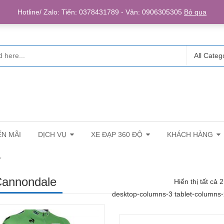
Login/R
Hotline/ Zalo: Tiến: 0378431789 - Vân: 0906305305
Bỏ qua
All Categ
N MÃI
DỊCH VỤ
XE ĐẠP 360 ĐỘ
KHÁCH HÀNG
”
Cannondale
Hiển thị tất cả 
desktop-columns-3 tablet-columns