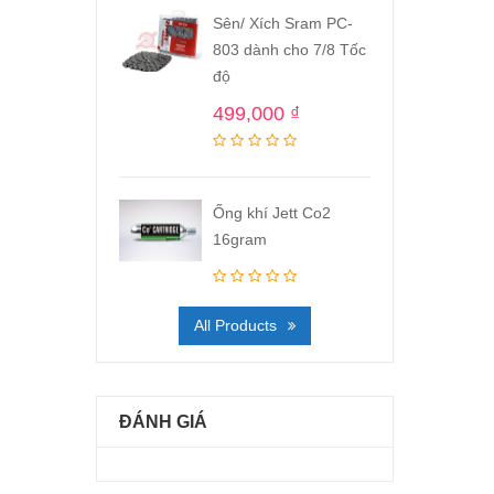
Sên/ Xích Sram PC-
803 dành cho 7/8 Tốc
độ
499,000
₫
Ống khí Jett Co2
16gram
All Products
ĐÁNH GIÁ