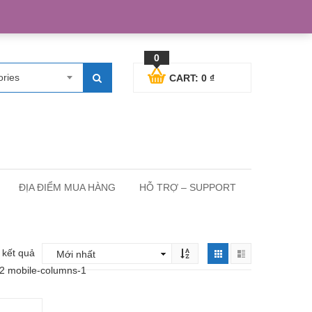
egister
Blog posts
Support
Cart
My Account
0
ories
CART:
0
₫
ĐỊA ĐIỂM MUA HÀNG
HỖ TRỢ – SUPPORT
2 kết quả
-2 mobile-columns-1