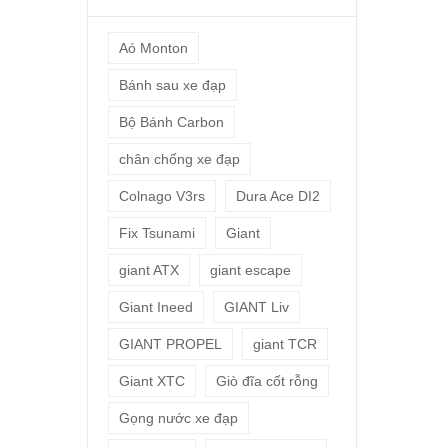
Aó Monton
Bánh sau xe đạp
Bộ Bánh Carbon
chân chống xe đạp
Colnago V3rs
Dura Ace DI2
Fix Tsunami
Giant
giant ATX
giant escape
Giant Ineed
GIANT Liv
GIANT PROPEL
giant TCR
Giant XTC
Giò đĩa cốt rỗng
Gọng nước xe đạp