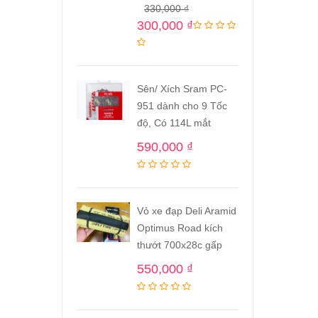
330,000
₫
300,000
₫
Sên/ Xích Sram PC-
951 dành cho 9 Tốc
độ, Có 114L mắt
590,000
₫
Vỏ xe đạp Deli Aramid
Optimus Road kích
thướt 700x28c gấp
550,000
₫