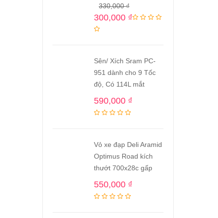
330,000
₫
300,000
₫
Sên/ Xích Sram PC-
951 dành cho 9 Tốc
độ, Có 114L mắt
590,000
₫
Vỏ xe đạp Deli Aramid
Optimus Road kích
thướt 700x28c gấp
550,000
₫