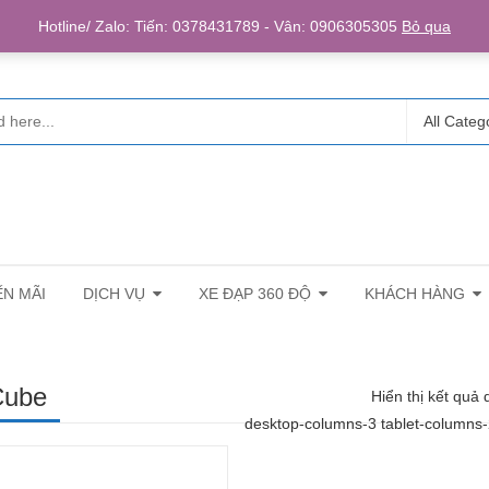
Login/R
Hotline/ Zalo: Tiến: 0378431789 - Vân: 0906305305
Bỏ qua
All Categ
N MÃI
DỊCH VỤ
XE ĐẠP 360 ĐỘ
KHÁCH HÀNG
Cube
Hiển thị kết quả 
desktop-columns-3 tablet-columns