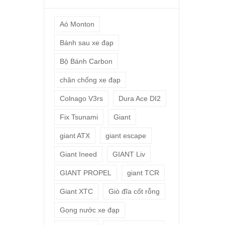
Aó Monton
Bánh sau xe đạp
Bộ Bánh Carbon
chân chống xe đạp
Colnago V3rs
Dura Ace DI2
Fix Tsunami
Giant
giant ATX
giant escape
Giant Ineed
GIANT Liv
GIANT PROPEL
giant TCR
Giant XTC
Giò đĩa cốt rỗng
Gọng nước xe đạp