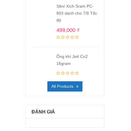
Sên/ Xích Sram PC-
803 dành cho 7/8 Tốc
độ
499,000
₫
Ống khí Jett Co2
16gram
All Products
ĐÁNH GIÁ