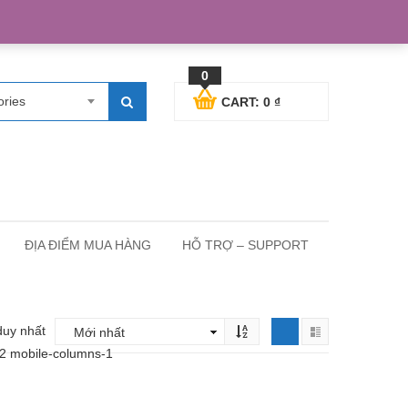
egister
Blog posts
Support
Cart
My Account
0
ories
CART:
0
₫
ĐỊA ĐIỂM MUA HÀNG
HỖ TRỢ – SUPPORT
duy nhất
-2 mobile-columns-1