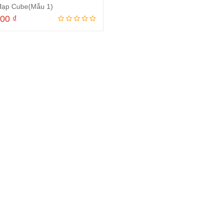
đạp Cube(Mẫu 1)
000
₫
Thêm vào giỏ hàng