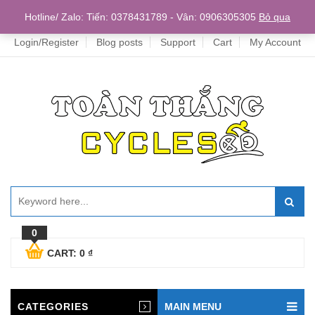
Home
Hotline/ Zalo: Tiến: 0378431789 - Vân: 0906305305
Bỏ qua
Login/Register
Blog posts
Support
Cart
My Account
0
CART:
0
₫
CATEGORIES
MAIN MENU