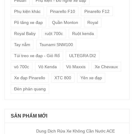
Pedan
Phụ kiện - Đồ nghề xe đạp
Phụ kiện khác
Pinarello F10
Pinarello F12
Pô tăng xe đạp
Quần Monton
Royal
Royal Baby
ruột 700c
Ruột kenda
Tay nắm
Tsunami SNM100
Túi treo xe đạp - Giỏ Rổ
ULTEGRA DI2
vỏ 700c
Vỏ Kenda
Vỏ Maxxis
Xe Chevaux
Xe đạp Pinarello
XTC 800
Yên xe đạp
Đèn phản quang
SẢN PHẨM MỚI
Dung Dịch Rửa Xe Không Cần Nước ACE