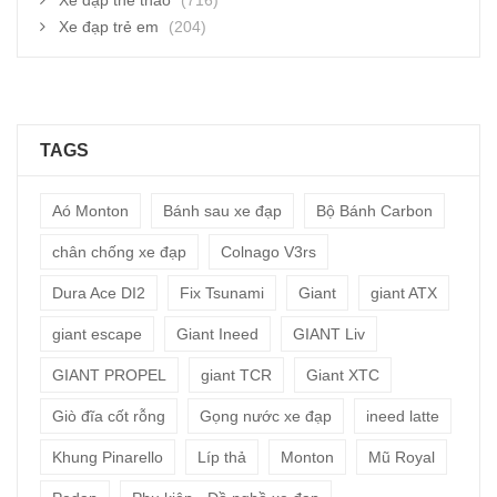
Xe đạp thể thao
(716)
Xe đạp trẻ em
(204)
TAGS
Aó Monton
Bánh sau xe đạp
Bộ Bánh Carbon
chân chống xe đạp
Colnago V3rs
Dura Ace DI2
Fix Tsunami
Giant
giant ATX
giant escape
Giant Ineed
GIANT Liv
GIANT PROPEL
giant TCR
Giant XTC
Giò đĩa cốt rỗng
Gọng nước xe đạp
ineed latte
Khung Pinarello
Líp thả
Monton
Mũ Royal