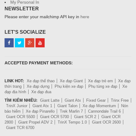
My Personal In
NEWSLETTER
Please enter your mailchimp API key in
here
LET'S SOCIALIZE
ACCEPTED PAYMENT METHODS:
LINK HOT:
Xe đạp thể thao
Xe đạp Giant
Xe đạp trẻ em
Xe đạp
thời trang
Xe đạp dựng
Phụ kiện xe đạp
Phụ tùng xe đạp
Xe
đạp địa hình
Xe đạp đua
TÌM KIẾM NHIỀU:
Giant Latte
Giant Atx
Fixed Gear
Trinx Free
TrinX Junior
Giant Atx 1
Giant Talon
Xe đạp Momentum
Nón
bảo hiểm
Xe đạp Pinarello
Trek Marlin 7
Cannondale Trail 6
Giant OCR 5500
Giant OCR 5700
Giant SCR 2
Giant OCR
2800
Giant Propel ADV 2
TrinX Tempo 1.0
Giant OCR 2600
Giant TCR 6700