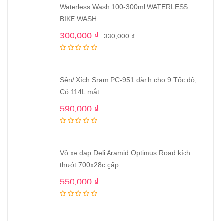
Waterless Wash 100-300ml WATERLESS
BIKE WASH
300,000
₫
330,000
₫
Sên/ Xích Sram PC-951 dành cho 9 Tốc độ,
Có 114L mắt
590,000
₫
Vỏ xe đạp Deli Aramid Optimus Road kích
thướt 700x28c gấp
550,000
₫