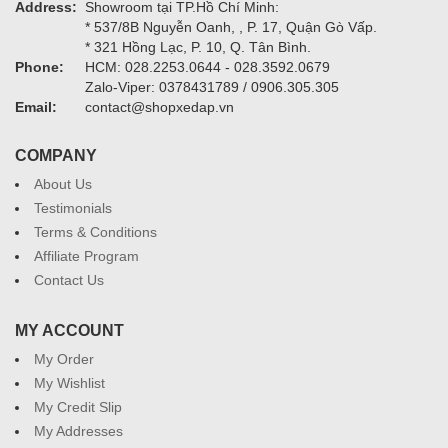
Address:
Showroom tại TP.Hồ Chí Minh:
* 537/8B Nguyễn Oanh, , P. 17, Quận Gò Vấp.
* 321 Hồng Lạc, P. 10, Q. Tân Bình.
Phone:
HCM: 028.2253.0644 - 028.3592.0679
Zalo-Viper: 0378431789 / 0906.305.305
Email:
contact@shopxedap.vn
COMPANY
About Us
Testimonials
Terms & Conditions
Affiliate Program
Contact Us
MY ACCOUNT
My Order
My Wishlist
My Credit Slip
My Addresses