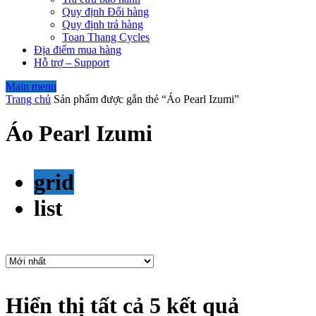
Quy định Đổi hàng
Quy định trả hàng
Toan Thang Cycles
Địa điểm mua hàng
Hỗ trợ – Support
Main menu
Trang chủ
Sản phẩm được gắn thẻ “Áo Pearl Izumi”
Áo Pearl Izumi
grid
list
Hiển thị tất cả 5 kết quả