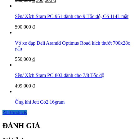
330,000
₫
300,000
₫
Sên/ Xích Sram PC-951 dành cho 9 Tốc độ, Có 114L mắt
590,000
₫
Vỏ xe đạp Deli Aramid Optimus Road kích thướt 700x28c
gấp
550,000
₫
Sên/ Xích Sram PC-803 dành cho 7/8 Tốc độ
499,000
₫
Ống khí Jett Co2 16gram
All Products
ĐÁNH GIÁ