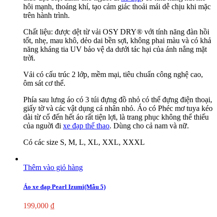
hôi mạnh, thoáng khí, tạo cảm giác thoải mái dễ chịu khi mặc
trên hành trình.
Chất liệu: được dệt từ vải OSY DRY® với tính năng đàn hồi
tốt, nhẹ, mau khô, dẻo dai bền sợi, không phai màu và có khả
năng kháng tia UV bảo vệ da dưới tác hại của ánh nắng mặt
trời.
Vải có cấu trúc 2 lớp, mềm mại, tiêu chuẩn công nghệ cao,
ôm sát cơ thể.
Phía sau lưng áo có 3 túi đựng đồ nhỏ có thể đựng điện thoại,
giấy tờ và các vật dụng cá nhân nhỏ. Áo có Phéc mơ tuya kéo
dài từ cổ đến hết áo rất tiện lợi, là trang phục không thể thiếu
của nguời đi
xe đạp thể thao
. Dùng cho cả nam và nữ.
Có các size S, M, L, XL, XXL, XXXL
Thêm vào giỏ hàng
Áo xe đạp Pearl Izumi(Mẫu 5)
199,000
₫