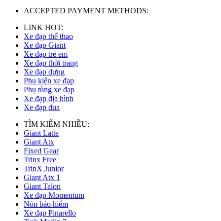
ACCEPTED PAYMENT METHODS:
LINK HOT:
Xe đạp thể thao
Xe đạp Giant
Xe đạp trẻ em
Xe đạp thời trang
Xe đạp dựng
Phụ kiện xe đạp
Phụ tùng xe đạp
Xe đạp địa hình
Xe đạp đua
TÌM KIẾM NHIỀU:
Giant Latte
Giant Atx
Fixed Gear
Trinx Free
TrinX Junior
Giant Atx 1
Giant Talon
Xe đạp Momentum
Nón bảo hiểm
Xe đạp Pinarello