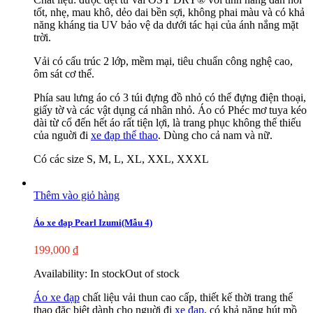
tốt, nhẹ, mau khô, dẻo dai bền sợi, không phai màu và có khả
năng kháng tia UV bảo vệ da dưới tác hại của ánh nắng mặt
trời.
Vải có cấu trúc 2 lớp, mềm mại, tiêu chuẩn công nghệ cao,
ôm sát cơ thể.
Phía sau lưng áo có 3 túi đựng đồ nhỏ có thể đựng điện thoại,
giấy tờ và các vật dụng cá nhân nhỏ. Áo có Phéc mơ tuya kéo
dài từ cổ đến hết áo rất tiện lợi, là trang phục không thể thiếu
của nguời đi
xe đạp thể thao
. Dùng cho cả nam và nữ.
Có các size S, M, L, XL, XXL, XXXL
Thêm vào giỏ hàng
Áo xe đạp Pearl Izumi(Mẫu 4)
199,000
₫
Availability:
In stock
Out of stock
Áo xe đạp
chất liệu vải thun cao cấp, thiết kế thời trang thể
thao đặc biệt dành cho nguời đi
xe đạp
, có khả năng hút mồ