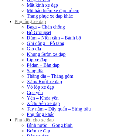
Mắt kinh xe đạp
Mũ bảo hiểm xe đạp trẻ em
Trang phục xe đạp khác
Phụ tùng xe đạp
Baga – Chân chống
Bộ Groupset
Đùm – Niền căm – Bánh bộ
Ghi đông – Pô tăng
Giò dĩa
Khung Sườn xe đạp
Líp xe đạp
Pêdan – Bàn đạp
Sang đĩa
Thắng đĩa – Thắng gôm
Xăm/ Ruột xe đạp
Vỏ lốp xe đạp
Cọc yên
Yên – Khóa yên
Xích/ Sên xe đạp
Tay nắm – Dây quấn – Sừng trâu
Phụ tùng khác
Phụ kiện cho xe đạp
Bình nước – Gọng bình
Bơm xe đạp