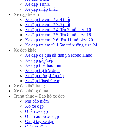
Xe đạp TrinX
Xe đạp nhập khác
Xe đạp trẻ em
Xe đạp trẻ em từ 2-4 tuổi
Xe đạp trẻ em từ 3-5 tuổi
Xe đạp trẻ em từ 4 đến 7 tuổi size 16
Xe đạp trẻ em từ 5 đến 8 tuổi size 18
Xe đạp trẻ em từ 6 đến 11 tuổi size 20
Xe đạp trẻ em từ 1.5m trở xuống size 24
Xe đạp khác
Xe đạp đã qua sử dụng-Second Hand
Xe đạp gấp/xếp
Xe đạp thể thao mini
Xe đạp trợ lực điện
Xe đạp dựng-Lắp ráp
Xe đạp Fixed Gear
Xe đạp thời trang
Xe đạp thông dụng
Trang phục – Bảo hộ xe đạp
Mũ bảo hiểm
Áo xe đạp
Quần xe đạp
Quần áo bộ xe đạp
Găng tay xe đạp
Giày xe đạp