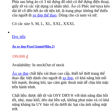
Phía sau lưng áo có 3 túi đựng đồ nhỏ có thể đựng điện thoại,
giấy tờ và các vật dụng cá nhân nhỏ. Áo có Phéc mơ tuya kéo
dài từ cổ đến hết áo rất tiện lợi, là trang phục không thể thiếu
của nguời đi
xe đạp thể thao
. Dùng cho cả nam và nữ.
Có các size S, M, L, XL, XXL, XXXL
Đọc tiếp
Áo xe đạp Pearl Izumi(Mẫu 2)
199,000
₫
Availability:
In stock
Out of stock
Áo xe đạp
chất liệu vải thun cao cấp, thiết kế thời trang thể
thao đặc biệt dành cho nguời đi
xe đạp
, có khả năng hút mồ
hôi mạnh, thoáng khí, tạo cảm giác thoải mái dễ chịu khi mặc
trên hành trình.
Chất liệu: được dệt từ vải OSY DRY® với tính năng đàn hồi
tốt, nhẹ, mau khô, dẻo dai bền sợi, không phai màu và có khả
năng kháng tia UV bảo vệ da dưới tác hại của ánh nắng mặt
trời.