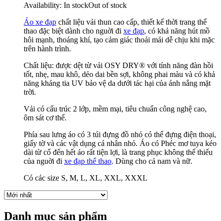
Availability:
In stock
Out of stock
Áo xe đạp
chất liệu vải thun cao cấp, thiết kế thời trang thể
thao đặc biệt dành cho nguời đi
xe đạp
, có khả năng hút mồ
hôi mạnh, thoáng khí, tạo cảm giác thoải mái dễ chịu khi mặc
trên hành trình.
Chất liệu: được dệt từ vải OSY DRY® với tính năng đàn hồi
tốt, nhẹ, mau khô, dẻo dai bền sợi, không phai màu và có khả
năng kháng tia UV bảo vệ da dưới tác hại của ánh nắng mặt
trời.
Vải có cấu trúc 2 lớp, mềm mại, tiêu chuẩn công nghệ cao,
ôm sát cơ thể.
Phía sau lưng áo có 3 túi đựng đồ nhỏ có thể đựng điện thoại,
giấy tờ và các vật dụng cá nhân nhỏ. Áo có Phéc mơ tuya kéo
dài từ cổ đến hết áo rất tiện lợi, là trang phục không thể thiếu
của nguời đi
xe đạp thể thao
. Dùng cho cả nam và nữ.
Có các size S, M, L, XL, XXL, XXXL
Danh mục sản phẩm