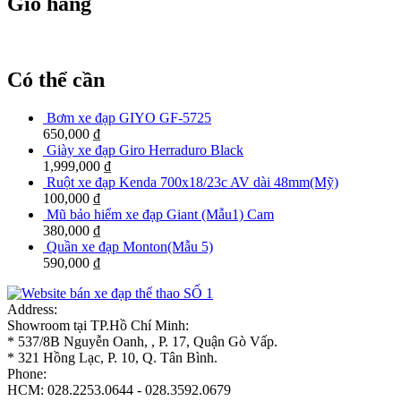
Giỏ hàng
Có thể cần
Bơm xe đạp GIYO GF-5725
650,000
₫
Giày xe đạp Giro Herraduro Black
1,999,000
₫
Ruột xe đạp Kenda 700x18/23c AV dài 48mm(Mỹ)
100,000
₫
Mũ bảo hiểm xe đạp Giant (Mẫu1) Cam
380,000
₫
Quần xe đạp Monton(Mẫu 5)
590,000
₫
Address:
Showroom tại TP.Hồ Chí Minh:
* 537/8B Nguyễn Oanh, , P. 17, Quận Gò Vấp.
* 321 Hồng Lạc, P. 10, Q. Tân Bình.
Phone:
HCM: 028.2253.0644 - 028.3592.0679