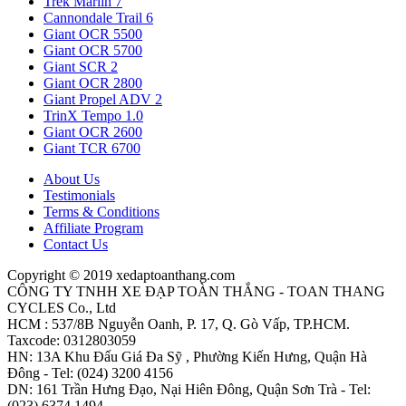
Trek Marlin 7
Cannondale Trail 6
Giant OCR 5500
Giant OCR 5700
Giant SCR 2
Giant OCR 2800
Giant Propel ADV 2
TrinX Tempo 1.0
Giant OCR 2600
Giant TCR 6700
About Us
Testimonials
Terms & Conditions
Affiliate Program
Contact Us
Copyright © 2019 xedaptoanthang.com
CÔNG TY TNHH XE ĐẠP TOÀN THẮNG - TOAN THANG
CYCLES Co., Ltd
HCM : 537/8B Nguyễn Oanh, P. 17, Q. Gò Vấp, TP.HCM.
Taxcode: 0312803059
HN: 13A Khu Đấu Giá Đa Sỹ , Phường Kiến Hưng, Quận Hà
Đông - Tel: (024) 3200 4156
DN: 161 Trần Hưng Đạo, Nại Hiên Đông, Quận Sơn Trà - Tel:
(023) 6374.1494