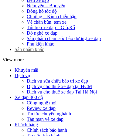
Đèn xe đạp
Nệm yên – Bọc yên
Đồng hồ tốc độ
Chuông – Kính chiếu hậu
Vè chắn bùn, tem xe
Túi treo xe đạp – Giỏ,Rổ
Đồ nghề xe đạp
Sản phẩm chăm sóc bảo dưỡng xe đạp
Phụ kiện khác
Sản phẩm khác
View more
Khuyến mãi
Dịch vụ
Dịch vụ sửa chữa bảo trì xe đạp
Dịch vụ cho thuê xe đạp tại HCM
Dịch vụ cho thuê xe đạp Tại Hà Nội
Xe đạp 360 độ
Công nghệ mới
Review xe đạp
Tin tức chuyên nghành
Tản mạn về xe đạp
Khách hàng
Chính sách bảo hành
Tra cứu bảo hành