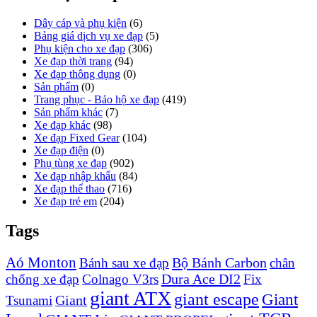
Dây cáp và phụ kiện
(6)
Bảng giá dịch vụ xe đạp
(5)
Phụ kiện cho xe đạp
(306)
Xe đạp thời trang
(94)
Xe đạp thông dụng
(0)
Sản phẩm
(0)
Trang phục - Bảo hộ xe đạp
(419)
Sản phẩm khác
(7)
Xe đạp khác
(98)
Xe đạp Fixed Gear
(104)
Xe đạp điện
(0)
Phụ tùng xe đạp
(902)
Xe đạp nhập khẩu
(84)
Xe đạp thể thao
(716)
Xe đạp trẻ em
(204)
Tags
Aó Monton
Bộ Bánh Carbon
Bánh sau xe đạp
chân
Dura Ace DI2
chống xe đạp
Colnago V3rs
Fix
giant ATX
giant escape
Giant
Giant
Tsunami