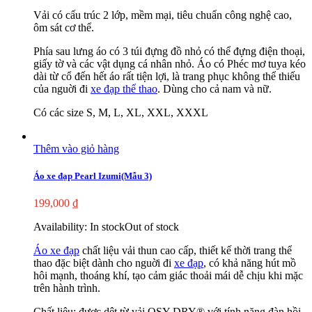
Vải có cấu trúc 2 lớp, mềm mại, tiêu chuẩn công nghệ cao,
ôm sát cơ thể.
Phía sau lưng áo có 3 túi đựng đồ nhỏ có thể đựng điện thoại,
giấy tờ và các vật dụng cá nhân nhỏ. Áo có Phéc mơ tuya kéo
dài từ cổ đến hết áo rất tiện lợi, là trang phục không thể thiếu
của nguời đi
xe đạp thể thao
. Dùng cho cả nam và nữ.
Có các size S, M, L, XL, XXL, XXXL
Thêm vào giỏ hàng
Áo xe đạp Pearl Izumi(Mẫu 3)
199,000
₫
Availability:
In stock
Out of stock
Áo xe đạp
chất liệu vải thun cao cấp, thiết kế thời trang thể
thao đặc biệt dành cho nguời đi
xe đạp
, có khả năng hút mồ
hôi mạnh, thoáng khí, tạo cảm giác thoải mái dễ chịu khi mặc
trên hành trình.
Chất liệu: được dệt từ vải OSY DRY® với tính năng đàn hồi