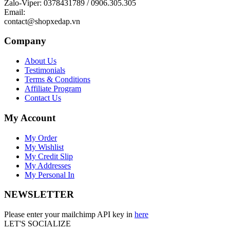
Zalo-Viper: 0378431789 / 0906.305.305
Email:
contact@shopxedap.vn
Company
About Us
Testimonials
Terms & Conditions
Affiliate Program
Contact Us
My Account
My Order
My Wishlist
My Credit Slip
My Addresses
My Personal In
NEWSLETTER
Please enter your mailchimp API key in
here
LET'S SOCIALIZE