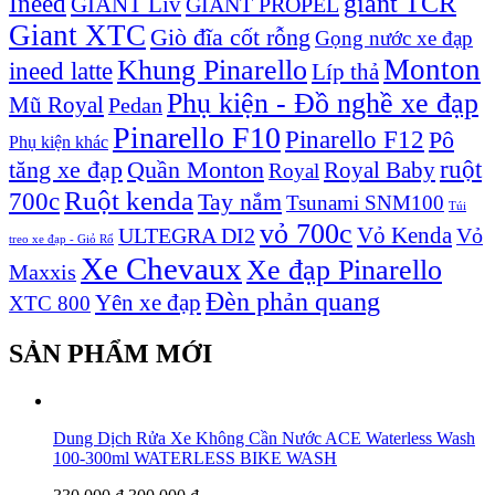
Ineed
giant TCR
GIANT Liv
GIANT PROPEL
Giant XTC
Giò đĩa cốt rỗng
Gọng nước xe đạp
Monton
Khung Pinarello
ineed latte
Líp thả
Phụ kiện - Đồ nghề xe đạp
Mũ Royal
Pedan
Pinarello F10
Pinarello F12
Pô
Phụ kiện khác
ruột
tăng xe đạp
Quần Monton
Royal Baby
Royal
Ruột kenda
700c
Tay nắm
Tsunami SNM100
Túi
vỏ 700c
Vỏ Kenda
ULTEGRA DI2
Vỏ
treo xe đạp - Giỏ Rổ
Xe Chevaux
Xe đạp Pinarello
Maxxis
Đèn phản quang
Yên xe đạp
XTC 800
SẢN PHẨM MỚI
Dung Dịch Rửa Xe Không Cần Nước ACE Waterless Wash
100-300ml WATERLESS BIKE WASH