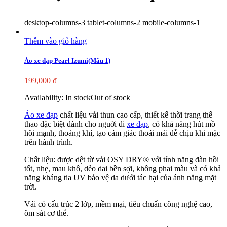
desktop-columns-3 tablet-columns-2 mobile-columns-1
Thêm vào giỏ hàng
Áo xe đạp Pearl Izumi(Mẫu 1)
199,000
₫
Availability:
In stock
Out of stock
Áo xe đạp
chất liệu vải thun cao cấp, thiết kế thời trang thể
thao đặc biệt dành cho nguời đi
xe đạp
, có khả năng hút mồ
hôi mạnh, thoáng khí, tạo cảm giác thoải mái dễ chịu khi mặc
trên hành trình.
Chất liệu: được dệt từ vải OSY DRY® với tính năng đàn hồi
tốt, nhẹ, mau khô, dẻo dai bền sợi, không phai màu và có khả
năng kháng tia UV bảo vệ da dưới tác hại của ánh nắng mặt
trời.
Vải có cấu trúc 2 lớp, mềm mại, tiêu chuẩn công nghệ cao,
ôm sát cơ thể.