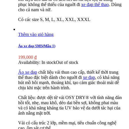
phục không thể thiếu của nguời đi
xe đạp thể thao
. Dùng
cho cả nam và nữ.
Có các size S, M, L, XL, XXL, XXXL
Thêm vào giỏ hàng
Áo xe đạp SMS(Mẫu 1)
199,000
₫
Availability:
In stock
Out of stock
Áo xe đạp
chất liệu vải thun cao cấp, thiết kế thời trang
thể thao đặc biệt dành cho nguời đi
xe đạp
, có khả năng
hút mồ hôi mạnh, thoáng khí, tạo cảm giác thoải mái dễ
chịu khi mặc trên hành trình.
Chất liệu: được dệt từ vải OSY DRY® với tính năng đàn
hồi tốt, nhẹ, mau khô, dẻo dai bền sợi, không phai màu
và có khả năng kháng tia UV bảo vệ da dưới tác hại của
ánh nắng mặt trời.
Vải có cấu trúc 2 lớp, mềm mại, tiêu chuẩn công nghệ
cao, ôm sát cơ thể.