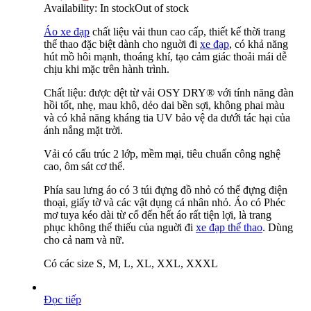
Availability:
In stock
Out of stock
Áo xe đạp
chất liệu vải thun cao cấp, thiết kế thời trang
thể thao đặc biệt dành cho nguời đi
xe đạp
, có khả năng
hút mồ hôi mạnh, thoáng khí, tạo cảm giác thoải mái dễ
chịu khi mặc trên hành trình.
Chất liệu: được dệt từ vải OSY DRY® với tính năng đàn
hồi tốt, nhẹ, mau khô, dẻo dai bền sợi, không phai màu
và có khả năng kháng tia UV bảo vệ da dưới tác hại của
ánh nắng mặt trời.
Vải có cấu trúc 2 lớp, mềm mại, tiêu chuẩn công nghệ
cao, ôm sát cơ thể.
Phía sau lưng áo có 3 túi đựng đồ nhỏ có thể đựng điện
thoại, giấy tờ và các vật dụng cá nhân nhỏ. Áo có Phéc
mơ tuya kéo dài từ cổ đến hết áo rất tiện lợi, là trang
phục không thể thiếu của nguời đi
xe đạp thể thao
. Dùng
cho cả nam và nữ.
Có các size S, M, L, XL, XXL, XXXL
Đọc tiếp