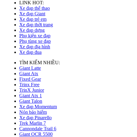
LINK HOT:
Xe đạp thể thao
Xe đạp Giant
Xe đạp trẻ em
Xe đạp thời trang
Xe đạp dựng
Phụ kiện xe đạp
Phụ tùng xe đạp
Xe đạp địa hình
Xe đạp đua
TÌM KIẾM NHIỀU:
Giant Latte
Giant Atx
Fixed Gear
Trinx Free
TrinX Junior
Giant Atx 1
Giant Talon
Xe đạp Momentum
Nón bảo hiểm
Xe đạp Pinarello
Trek Marlin 7
Cannondale Trail 6
Giant OCR 5500