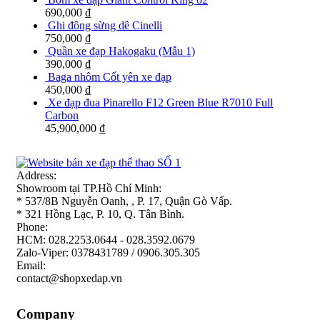
690,000
₫
Ghi đông sừng dê Cinelli
750,000
₫
Quần xe đạp Hakogaku (Mẫu 1)
390,000
₫
Baga nhôm Cốt yên xe đạp
450,000
₫
Xe đạp đua Pinarello F12 Green Blue R7010 Full
Carbon
45,900,000
₫
Address:
Showroom tại TP.Hồ Chí Minh:
* 537/8B Nguyễn Oanh, , P. 17, Quận Gò Vấp.
* 321 Hồng Lạc, P. 10, Q. Tân Bình.
Phone:
HCM: 028.2253.0644 - 028.3592.0679
Zalo-Viper: 0378431789 / 0906.305.305
Email:
contact@shopxedap.vn
Company