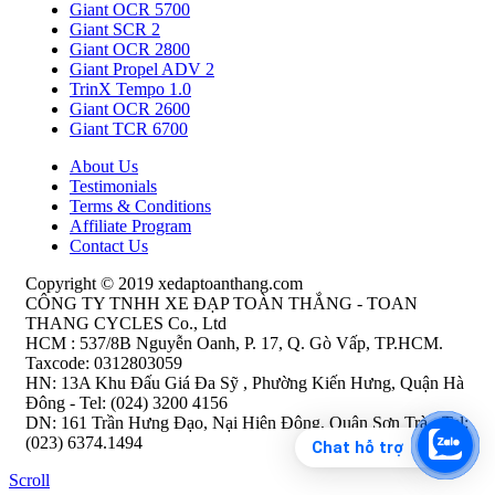
Giant OCR 5700
Giant SCR 2
Giant OCR 2800
Giant Propel ADV 2
TrinX Tempo 1.0
Giant OCR 2600
Giant TCR 6700
About Us
Testimonials
Terms & Conditions
Affiliate Program
Contact Us
Copyright © 2019 xedaptoanthang.com
CÔNG TY TNHH XE ĐẠP TOÀN THẮNG - TOAN
THANG CYCLES Co., Ltd
HCM : 537/8B Nguyễn Oanh, P. 17, Q. Gò Vấp, TP.HCM.
Taxcode: 0312803059
HN: 13A Khu Đấu Giá Đa Sỹ , Phường Kiến Hưng, Quận Hà
Đông - Tel: (024) 3200 4156
DN: 161 Trần Hưng Đạo, Nại Hiên Đông, Quận Sơn Trà - Tel:
(023) 6374.1494
Chat hỗ trợ
Scroll