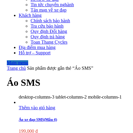
Tin tức chuyên nghành
Tản mạn về xe đạp
Khách hàng
Chính sách bảo hành
Tra cứu bảo hành
Quy định Đổi hàng
Quy định trả hàng
Toan Thang Cycles
Địa điểm mua hàng
Hỗ trợ – Support
Main menu
Trang chủ
Sản phẩm được gắn thẻ “Áo SMS”
Áo SMS
desktop-columns-3 tablet-columns-2 mobile-columns-1
Thêm vào giỏ hàng
Áo xe đạp SMS(Mẫu 4)
199,000
₫