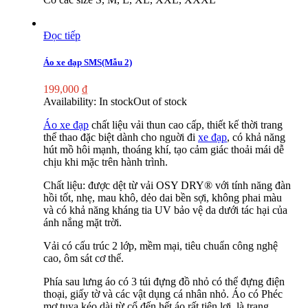
Đọc tiếp
Áo xe đạp SMS(Mẫu 2)
199,000
₫
Availability:
In stock
Out of stock
Áo xe đạp
chất liệu vải thun cao cấp, thiết kế thời trang
thể thao đặc biệt dành cho nguời đi
xe đạp
, có khả năng
hút mồ hôi mạnh, thoáng khí, tạo cảm giác thoải mái dễ
chịu khi mặc trên hành trình.
Chất liệu: được dệt từ vải OSY DRY® với tính năng đàn
hồi tốt, nhẹ, mau khô, dẻo dai bền sợi, không phai màu
và có khả năng kháng tia UV bảo vệ da dưới tác hại của
ánh nắng mặt trời.
Vải có cấu trúc 2 lớp, mềm mại, tiêu chuẩn công nghệ
cao, ôm sát cơ thể.
Phía sau lưng áo có 3 túi đựng đồ nhỏ có thể đựng điện
thoại, giấy tờ và các vật dụng cá nhân nhỏ. Áo có Phéc
mơ tuya kéo dài từ cổ đến hết áo rất tiện lợi, là trang