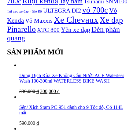
Ruột kenda
700c
Tay nắm
Tsunami SNM100
vỏ 700c
Vỏ
ULTEGRA DI2
Túi treo xe đạp - Giỏ Rổ
Xe Chevaux
Xe đạp
Kenda
Vỏ Maxxis
Pinarello
Đèn phản
Yên xe đạp
XTC 800
quang
SẢN PHẨM MỚI
Dung Dịch Rửa Xe Không Cần Nước ACE Waterless
Wash 100-300ml WATERLESS BIKE WASH
330,000
₫
300,000
₫
Sên/ Xích Sram PC-951 dành cho 9 Tốc độ, Có 114L
mắt
590,000
₫