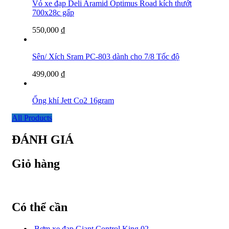
Vỏ xe đạp Deli Aramid Optimus Road kích thướt
700x28c gấp
550,000
₫
Sên/ Xích Sram PC-803 dành cho 7/8 Tốc độ
499,000
₫
Ống khí Jett Co2 16gram
All Products
ĐÁNH GIÁ
Giỏ hàng
Có thể cần
Bơm xe đạp Giant Control King 02