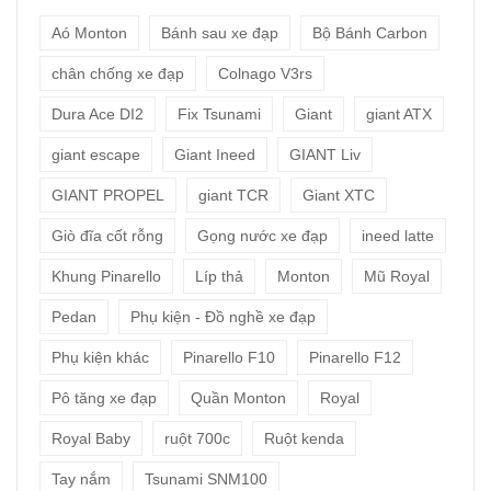
Aó Monton
Bánh sau xe đạp
Bộ Bánh Carbon
chân chống xe đạp
Colnago V3rs
Dura Ace DI2
Fix Tsunami
Giant
giant ATX
giant escape
Giant Ineed
GIANT Liv
GIANT PROPEL
giant TCR
Giant XTC
Giò đĩa cốt rỗng
Gọng nước xe đạp
ineed latte
Khung Pinarello
Líp thả
Monton
Mũ Royal
Pedan
Phụ kiện - Đồ nghề xe đạp
Phụ kiện khác
Pinarello F10
Pinarello F12
Pô tăng xe đạp
Quần Monton
Royal
Royal Baby
ruột 700c
Ruột kenda
Tay nắm
Tsunami SNM100