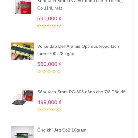
Sên/ Xích Sram PC-951 dành cho 9 Tốc độ,
Có 114L mắt
590,000
₫
Vỏ xe đạp Deli Aramid Optimus Road kích
thướt 700x28c gấp
550,000
₫
Sên/ Xích Sram PC-803 dành cho 7/8 Tốc độ
499,000
₫
Ống khí Jett Co2 16gram