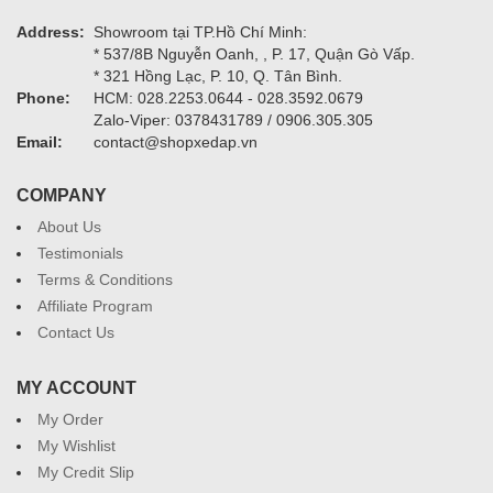
Address:
Showroom tại TP.Hồ Chí Minh:
* 537/8B Nguyễn Oanh, , P. 17, Quận Gò Vấp.
* 321 Hồng Lạc, P. 10, Q. Tân Bình.
Phone:
HCM: 028.2253.0644 - 028.3592.0679
Zalo-Viper: 0378431789 / 0906.305.305
Email:
contact@shopxedap.vn
COMPANY
About Us
Testimonials
Terms & Conditions
Affiliate Program
Contact Us
MY ACCOUNT
My Order
My Wishlist
My Credit Slip