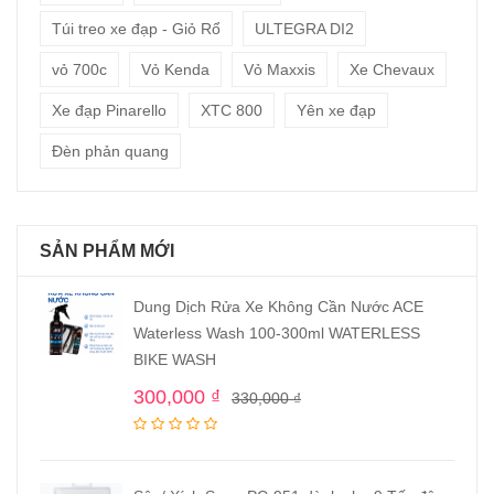
Túi treo xe đạp - Giỏ Rổ
ULTEGRA DI2
vỏ 700c
Vỏ Kenda
Vỏ Maxxis
Xe Chevaux
Xe đạp Pinarello
XTC 800
Yên xe đạp
Đèn phản quang
SẢN PHẨM MỚI
Dung Dịch Rửa Xe Không Cần Nước ACE
Waterless Wash 100-300ml WATERLESS
BIKE WASH
300,000
₫
330,000
₫