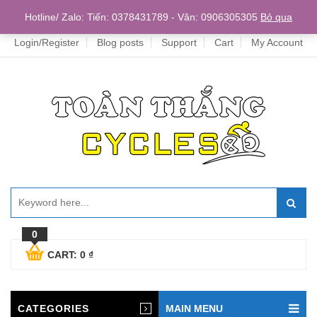
Home
Hotline/ Zalo: Tiến: 0378431789 - Vân: 0906305305
Bỏ qua
Login/Register
Blog posts
Support
Cart
My Account
0
CART:
0
₫
CATEGORIES
MAIN MENU