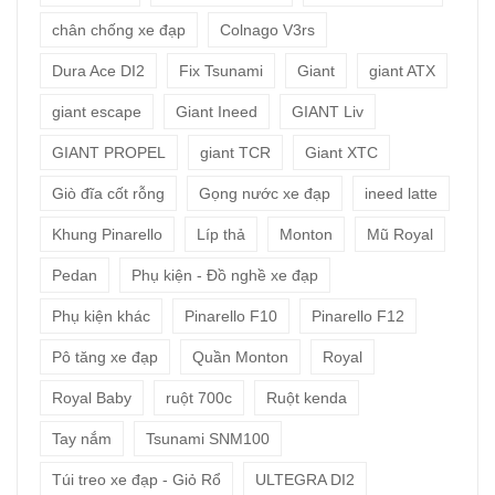
chân chống xe đạp
Colnago V3rs
Dura Ace DI2
Fix Tsunami
Giant
giant ATX
giant escape
Giant Ineed
GIANT Liv
GIANT PROPEL
giant TCR
Giant XTC
Giò đĩa cốt rỗng
Gọng nước xe đạp
ineed latte
Khung Pinarello
Líp thả
Monton
Mũ Royal
Pedan
Phụ kiện - Đồ nghề xe đạp
Phụ kiện khác
Pinarello F10
Pinarello F12
Pô tăng xe đạp
Quần Monton
Royal
Royal Baby
ruột 700c
Ruột kenda
Tay nắm
Tsunami SNM100
Túi treo xe đạp - Giỏ Rổ
ULTEGRA DI2