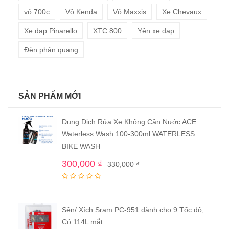
vỏ 700c
Vỏ Kenda
Vỏ Maxxis
Xe Chevaux
Xe đạp Pinarello
XTC 800
Yên xe đạp
Đèn phản quang
SẢN PHẨM MỚI
Dung Dịch Rửa Xe Không Cần Nước ACE
Waterless Wash 100-300ml WATERLESS
BIKE WASH
300,000
₫
330,000
₫
Sên/ Xích Sram PC-951 dành cho 9 Tốc độ,
Có 114L mắt