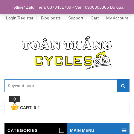
Home
Hotline/ Zalo: Tiến: 0378431789 - Vân: 0906305305
Bỏ qua
Login/Register
Blog posts
Support
Cart
My Account
0
CART:
0
₫
CATEGORIES
MAIN MENU