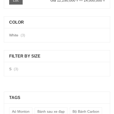
Lọc
Giá
12,250,000 ₫
—
14,000,000 ₫
thấp
cao
nhất
nhất
COLOR
White
(3)
FILTER BY SIZE
S
(3)
TAGS
Aó Monton
Bánh sau xe đạp
Bộ Bánh Carbon