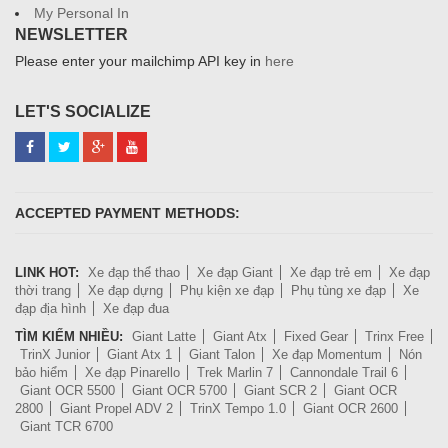
My Personal In
NEWSLETTER
Please enter your mailchimp API key in
here
LET'S SOCIALIZE
ACCEPTED PAYMENT METHODS:
LINK HOT:
Xe đạp thể thao
Xe đạp Giant
Xe đạp trẻ em
Xe đạp
thời trang
Xe đạp dựng
Phụ kiện xe đạp
Phụ tùng xe đạp
Xe
đạp địa hình
Xe đạp đua
TÌM KIẾM NHIỀU:
Giant Latte
Giant Atx
Fixed Gear
Trinx Free
TrinX Junior
Giant Atx 1
Giant Talon
Xe đạp Momentum
Nón
bảo hiểm
Xe đạp Pinarello
Trek Marlin 7
Cannondale Trail 6
Giant OCR 5500
Giant OCR 5700
Giant SCR 2
Giant OCR
2800
Giant Propel ADV 2
TrinX Tempo 1.0
Giant OCR 2600
Giant TCR 6700