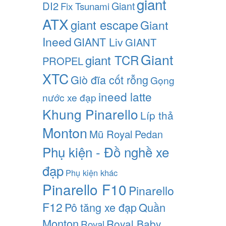
giant
DI2
Giant
Fix Tsunami
ATX
giant escape
Giant
Ineed
GIANT Liv
GIANT
Giant
giant TCR
PROPEL
XTC
Giò đĩa cốt rỗng
Gọng
ineed latte
nước xe đạp
Khung Pinarello
Líp thả
Monton
Mũ Royal
Pedan
Phụ kiện - Đồ nghề xe
đạp
Phụ kiện khác
Pinarello F10
Pinarello
F12
Pô tăng xe đạp
Quần
Monton
Royal Baby
Royal