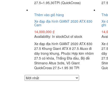
27.5×1.95,30TPI (QuickCross)
27.
Thêm vào giỏ hàng
Thê
Xe đạp địa hình GIANT 2020 ATX 830
Xe 
Cam
ghi
14,000,000
₫
14,
Availability:
In stock
Out of stock
Avai
Xe đạp địa hình GIANT 2020 ATX 830
Xe 
27.5 Khung Giant ATX 8 27.5 Aluxx đi
27.5
dây trong khung, Phuộc Hợp kim nhôm
dây
27.5 có khóa, Thắng Đĩa dầu, Bộ đề
27.
Shimano Altus 3x9s, Vỏ Giant
Shi
QuickCross 27.5×1.95 30 TPI
Qui