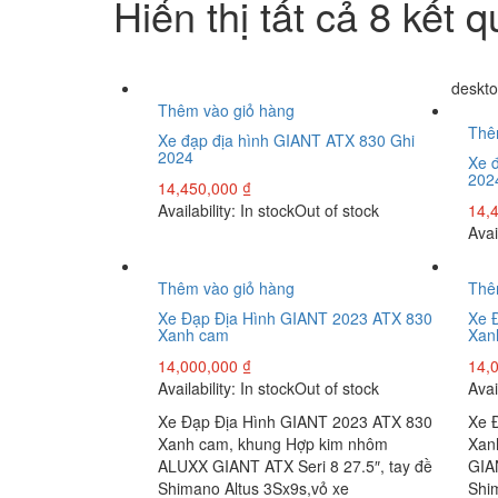
Hiển thị tất cả 8 kết 
deskto
Thêm vào giỏ hàng
Thê
Xe đạp địa hình GIANT ATX 830 Ghi
2024
Xe 
202
14,450,000
₫
Availability:
In stock
Out of stock
14,
Avai
Thêm vào giỏ hàng
Thê
Xe Đạp Địa Hình GIANT 2023 ATX 830
Xe 
Xanh cam
Xan
14,000,000
₫
14,
Availability:
In stock
Out of stock
Avai
Xe Đạp Địa Hình GIANT 2023 ATX 830
Xe 
Xanh cam, khung Hợp kim nhôm
Xan
ALUXX GIANT ATX Seri 8 27.5″, tay đề
GIAN
Shimano Altus 3Sx9s,vỏ xe
Shi