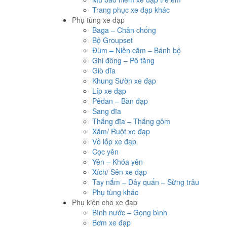
Trang phục xe đạp khác
Phụ tùng xe đạp
Baga – Chân chống
Bộ Groupset
Đùm – Niền căm – Bánh bộ
Ghi đông – Pô tăng
Giò dĩa
Khung Sườn xe đạp
Líp xe đạp
Pêdan – Bàn đạp
Sang đĩa
Thắng đĩa – Thắng gôm
Xăm/ Ruột xe đạp
Vỏ lốp xe đạp
Cọc yên
Yên – Khóa yên
Xích/ Sên xe đạp
Tay nắm – Dây quấn – Sừng trâu
Phụ tùng khác
Phụ kiện cho xe đạp
Bình nước – Gọng bình
Bơm xe đạp