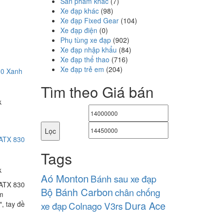
Sản phẩm khác
(7)
Xe đạp khác
(98)
Xe đạp Fixed Gear
(104)
Xe đạp điện
(0)
Phụ tùng xe đạp
(902)
Xe đạp nhập khẩu
(84)
Xe đạp thể thao
(716)
Xe đạp trẻ em
(204)
30 Xanh
Tìm theo Giá bán
k
Giá
Giá
thấp
cao
Lọc
 ATX 830
nhất
nhất
Tags
k
Aó Monton
Bánh sau xe đạp
 ATX 830
Bộ Bánh Carbon
chân chống
m
Dura Ace
, tay đề
xe đạp
Colnago V3rs