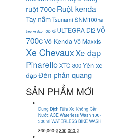
Ruột kenda
ruột 700c
Tay nắm
Tsunami SNM100
Túi
vỏ
ULTEGRA DI2
treo xe đạp - Giỏ Rổ
700c
Vỏ Kenda
Vỏ Maxxis
Xe Chevaux
Xe đạp
Pinarello
Yên xe
XTC 800
Đèn phản quang
đạp
SẢN PHẨM MỚI
Dung Dịch Rửa Xe Không Cần
Nước ACE Waterless Wash 100-
300ml WATERLESS BIKE WASH
330,000
₫
300,000
₫