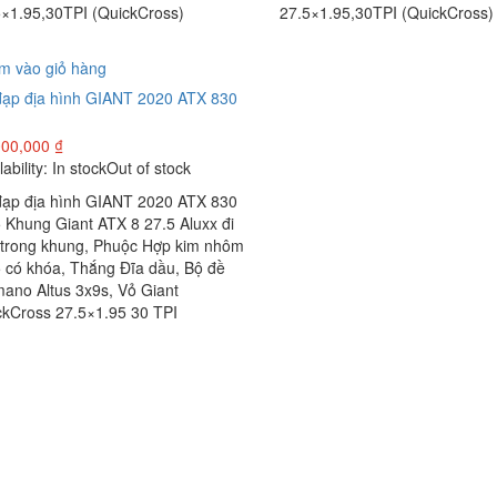
5×1.95,30TPI (QuickCross)
27.5×1.95,30TPI (QuickCross)
m vào giỏ hàng
đạp địa hình GIANT 2020 ATX 830
000,000
₫
lability:
In stock
Out of stock
đạp địa hình GIANT 2020 ATX 830
 Khung Giant ATX 8 27.5 Aluxx đi
 trong khung, Phuộc Hợp kim nhôm
5 có khóa, Thắng Đĩa dầu, Bộ đề
mano Altus 3x9s, Vỏ Giant
ckCross 27.5×1.95 30 TPI