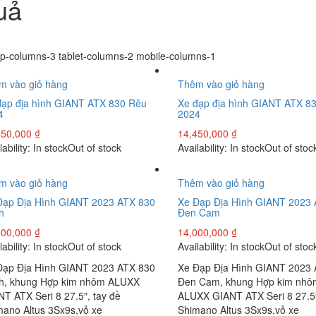
quả
p-columns-3 tablet-columns-2 mobile-columns-1
m vào giỏ hàng
Thêm vào giỏ hàng
đạp địa hình GIANT ATX 830 Rêu
Xe đạp địa hình GIANT ATX 8
4
2024
450,000
₫
14,450,000
₫
lability:
In stock
Out of stock
Availability:
In stock
Out of stoc
m vào giỏ hàng
Thêm vào giỏ hàng
Đạp Địa Hình GIANT 2023 ATX 830
Xe Đạp Địa Hình GIANT 2023
h
Đen Cam
000,000
₫
14,000,000
₫
lability:
In stock
Out of stock
Availability:
In stock
Out of stoc
Đạp Địa Hình GIANT 2023 ATX 830
Xe Đạp Địa Hình GIANT 2023
h, khung Hợp kim nhôm ALUXX
Đen Cam, khung Hợp kim nhô
T ATX Seri 8 27.5″, tay đề
ALUXX GIANT ATX Seri 8 27.5″
mano Altus 3Sx9s,vỏ xe
Shimano Altus 3Sx9s,vỏ xe