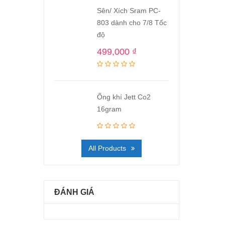
Sên/ Xích Sram PC-
803 dành cho 7/8 Tốc
độ
499,000
₫
Ống khí Jett Co2
16gram
All Products
ĐÁNH GIÁ