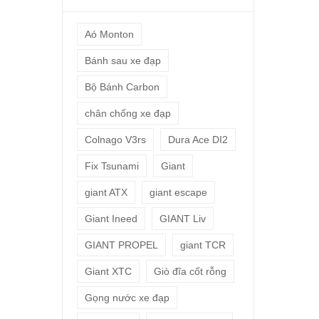
Aó Monton
Bánh sau xe đạp
Bộ Bánh Carbon
chân chống xe đạp
Colnago V3rs
Dura Ace DI2
Fix Tsunami
Giant
giant ATX
giant escape
Giant Ineed
GIANT Liv
GIANT PROPEL
giant TCR
Giant XTC
Giò đĩa cốt rỗng
Gọng nước xe đạp