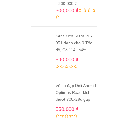
330,000
₫
300,000
₫
Sên/ Xích Sram PC-
951 dành cho 9 Tốc
độ, Có 114L mắt
590,000
₫
Vỏ xe đạp Deli Aramid
Optimus Road kích
thướt 700x28c gấp
550,000
₫