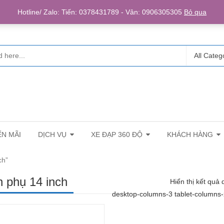
Login/R
Hotline/ Zalo: Tiến: 0378431789 - Vân: 0906305305
Bỏ qua
All Categ
N MÃI
DỊCH VỤ
XE ĐẠP 360 ĐỘ
KHÁCH HÀNG
ch”
 phụ 14 inch
Hiển thị kết quả 
desktop-columns-3 tablet-columns