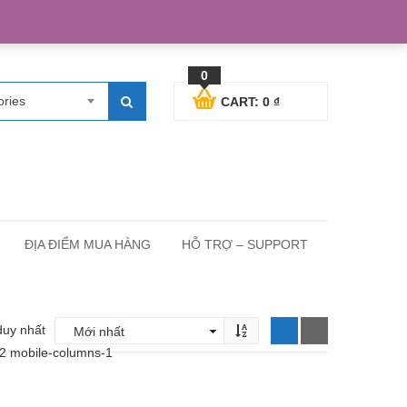
egister
Blog posts
Support
Cart
My Account
0
ories
CART:
0
₫
ĐỊA ĐIỂM MUA HÀNG
HỖ TRỢ – SUPPORT
duy nhất
-2 mobile-columns-1