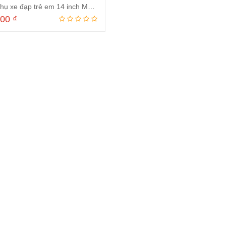
Bánh phụ xe đạp trẻ em 14 inch Màu tím
000
₫
Thêm vào giỏ hàng