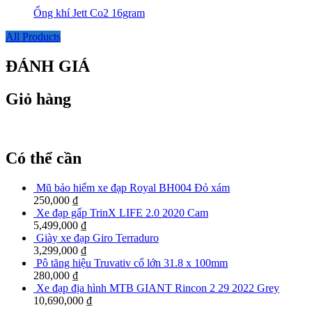
Ống khí Jett Co2 16gram
All Products
ĐÁNH GIÁ
Giỏ hàng
Có thể cần
Mũ bảo hiểm xe đạp Royal BH004 Đỏ xám
250,000
₫
Xe đạp gấp TrinX LIFE 2.0 2020 Cam
5,499,000
₫
Giày xe đạp Giro Terraduro
3,299,000
₫
Pô tăng hiệu Truvativ cổ lớn 31.8 x 100mm
280,000
₫
Xe đạp địa hình MTB GIANT Rincon 2 29 2022 Grey
10,690,000
₫