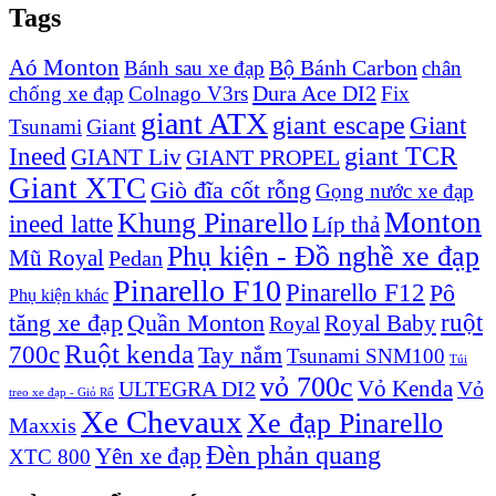
Tags
Aó Monton
Bộ Bánh Carbon
Bánh sau xe đạp
chân
Dura Ace DI2
chống xe đạp
Colnago V3rs
Fix
giant ATX
giant escape
Giant
Giant
Tsunami
Ineed
giant TCR
GIANT Liv
GIANT PROPEL
Giant XTC
Giò đĩa cốt rỗng
Gọng nước xe đạp
Monton
Khung Pinarello
ineed latte
Líp thả
Phụ kiện - Đồ nghề xe đạp
Mũ Royal
Pedan
Pinarello F10
Pinarello F12
Pô
Phụ kiện khác
ruột
tăng xe đạp
Quần Monton
Royal Baby
Royal
Ruột kenda
700c
Tay nắm
Tsunami SNM100
Túi
vỏ 700c
Vỏ Kenda
ULTEGRA DI2
Vỏ
treo xe đạp - Giỏ Rổ
Xe Chevaux
Xe đạp Pinarello
Maxxis
Đèn phản quang
Yên xe đạp
XTC 800