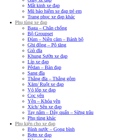
Mắt kinh xe đạp
Mũ bảo hiểm xe đạp trẻ em
Trang phục xe đạp khác
Phụ tùng xe đạp
Baga – Chân chống
Bộ Groupset
Đùm – Niền căm – Bánh bộ
Ghi đông – Pô tăng
Giò dĩa
Khung Sườn xe đạp
Líp xe đạp
Pêdan – Bàn đạp
Sang đĩa
Thắng đĩa – Thắng gôm
Xăm/ Ruột xe đạp
Vỏ lốp xe đạp
Cọc yên
Yên – Khóa yên
Xích/ Sên xe đạp
Tay nắm – Dây quấn – Sừng trâu
Phụ tùng khác
Phụ kiện cho xe đạp
Bình nước – Gọng bình
Bơm xe đạp