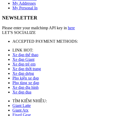
My Addresses
My Personal In
NEWSLETTER
Please enter your mailchimp API key in
here
LET'S SOCIALIZE
ACCEPTED PAYMENT METHODS:
LINK HOT:
Xe đạp thể thao
Xe đạp Giant
Xe đạp trẻ em
Xe đạp thời trang
Xe đạp dựng
Phụ kiện xe đạp
Phụ tùng xe đạp
Xe đạp địa hình
Xe đạp đua
TÌM KIẾM NHIỀU:
Giant Latte
Giant Atx
Fixed Gear