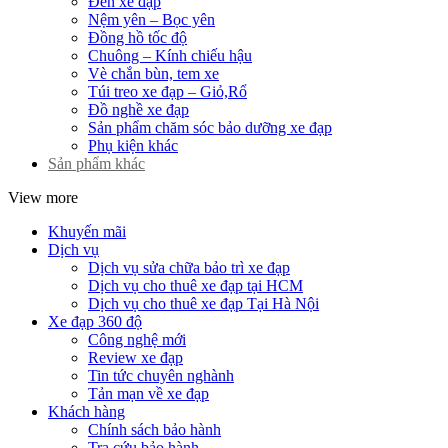
Đèn xe đạp
Nệm yên – Bọc yên
Đồng hồ tốc độ
Chuông – Kính chiếu hậu
Vè chắn bùn, tem xe
Túi treo xe đạp – Giỏ,Rổ
Đồ nghề xe đạp
Sản phẩm chăm sóc bảo dưỡng xe đạp
Phụ kiện khác
Sản phẩm khác
View more
Khuyến mãi
Dịch vụ
Dịch vụ sửa chữa bảo trì xe đạp
Dịch vụ cho thuê xe đạp tại HCM
Dịch vụ cho thuê xe đạp Tại Hà Nội
Xe đạp 360 độ
Công nghệ mới
Review xe đạp
Tin tức chuyên nghành
Tản mạn về xe đạp
Khách hàng
Chính sách bảo hành
Tra cứu bảo hành