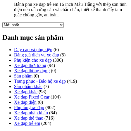
Bánh phụ xe đạp trẻ em 16 inch Màu Trắng với thép sơn tĩnh
điện nên rất cứng cáp và chắc chắn, thiết kế thanh đẩy tam
giác chống gãy, an toàn.
Danh mục sản phẩm
Dây cáp và phụ kiện
(6)
Bảng giá dịch vụ xe đạp
(5)
Phụ kiện cho xe đạp
(306)
Xe đạp thời trang
(94)
Xe đạp thông dụng
(0)
Sản phẩm
(0)
Trang phục - Bảo hộ xe đạp
(419)
Sản phẩm khác
(7)
Xe đạp khác
(98)
Xe đạp Fixed Gear
(104)
Xe đạp điện
(0)
Phụ tùng xe đạp
(902)
Xe đạp nhập khẩu
(84)
Xe đạp thể thao
(716)
Xe đạp trẻ em
(204)