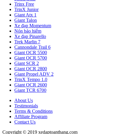
Trinx Free
TrinX Junior
Giant Atx 1
Giant Talon
Xe đạp Momentum
Nón bảo hiểm
Xe đạp Pinarello
Trek Marlin 7
Cannondale Trail 6
Giant OCR 5500
Giant OCR 5700
Giant SCR 2
Giant OCR 2800
Giant Propel ADV 2
TrinX Tempo 1.0
Giant OCR 2600
Giant TCR 6700
About Us
Testimonials
Terms & Conditions
Affiliate Program
Contact Us
Copyright © 2019 xedaptoanthang.com