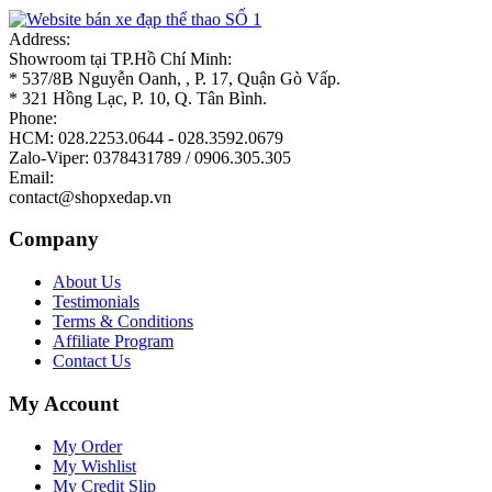
Address:
Showroom tại TP.Hồ Chí Minh:
* 537/8B Nguyễn Oanh, , P. 17, Quận Gò Vấp.
* 321 Hồng Lạc, P. 10, Q. Tân Bình.
Phone:
HCM: 028.2253.0644 - 028.3592.0679
Zalo-Viper: 0378431789 / 0906.305.305
Email:
contact@shopxedap.vn
Company
About Us
Testimonials
Terms & Conditions
Affiliate Program
Contact Us
My Account
My Order
My Wishlist
My Credit Slip