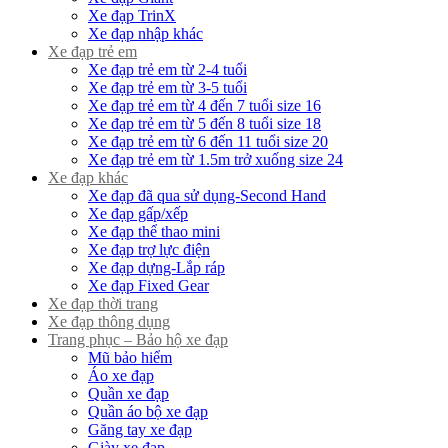
Xe đạp TrinX
Xe đạp nhập khác
Xe đạp trẻ em
Xe đạp trẻ em từ 2-4 tuổi
Xe đạp trẻ em từ 3-5 tuổi
Xe đạp trẻ em từ 4 đến 7 tuổi size 16
Xe đạp trẻ em từ 5 đến 8 tuổi size 18
Xe đạp trẻ em từ 6 đến 11 tuổi size 20
Xe đạp trẻ em từ 1.5m trở xuống size 24
Xe đạp khác
Xe đạp đã qua sử dụng-Second Hand
Xe đạp gấp/xếp
Xe đạp thể thao mini
Xe đạp trợ lực điện
Xe đạp dựng-Lắp ráp
Xe đạp Fixed Gear
Xe đạp thời trang
Xe đạp thông dụng
Trang phục – Bảo hộ xe đạp
Mũ bảo hiểm
Áo xe đạp
Quần xe đạp
Quần áo bộ xe đạp
Găng tay xe đạp
Giày xe đạp