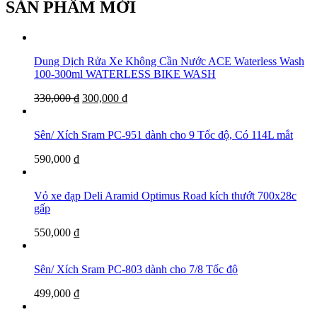
SẢN PHẨM MỚI
Dung Dịch Rửa Xe Không Cần Nước ACE Waterless Wash
100-300ml WATERLESS BIKE WASH
330,000
₫
300,000
₫
Sên/ Xích Sram PC-951 dành cho 9 Tốc độ, Có 114L mắt
590,000
₫
Vỏ xe đạp Deli Aramid Optimus Road kích thướt 700x28c
gấp
550,000
₫
Sên/ Xích Sram PC-803 dành cho 7/8 Tốc độ
499,000
₫