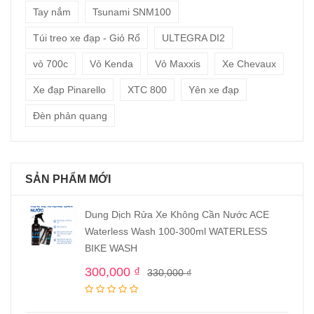
Tay nắm
Tsunami SNM100
Túi treo xe đạp - Giỏ Rổ
ULTEGRA DI2
vỏ 700c
Vỏ Kenda
Vỏ Maxxis
Xe Chevaux
Xe đạp Pinarello
XTC 800
Yên xe đạp
Đèn phản quang
SẢN PHẨM MỚI
Dung Dịch Rửa Xe Không Cần Nước ACE
Waterless Wash 100-300ml WATERLESS
BIKE WASH
300,000
₫
330,000
₫