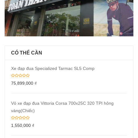
CÓ THỂ CẦN
Xe đạp đua Specialized Tarmac SL5 Comp
75,899,000
₫
Vỏ xe đạp đua Vittoria Corsa 700x25C 320 TPI hông
vàng(Chiếc)
1,550,000
₫