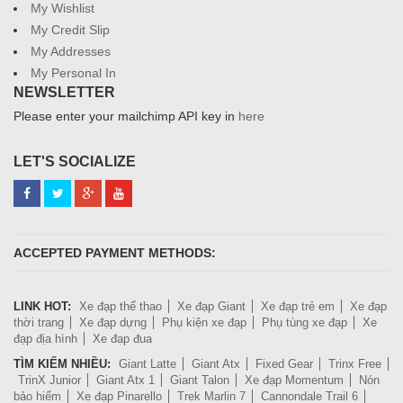
My Wishlist
My Credit Slip
My Addresses
My Personal In
NEWSLETTER
Please enter your mailchimp API key in
here
LET'S SOCIALIZE
ACCEPTED PAYMENT METHODS:
LINK HOT:
Xe đạp thể thao
Xe đạp Giant
Xe đạp trẻ em
Xe đạp
thời trang
Xe đạp dựng
Phụ kiện xe đạp
Phụ tùng xe đạp
Xe
đạp địa hình
Xe đạp đua
TÌM KIẾM NHIỀU:
Giant Latte
Giant Atx
Fixed Gear
Trinx Free
TrinX Junior
Giant Atx 1
Giant Talon
Xe đạp Momentum
Nón
bảo hiểm
Xe đạp Pinarello
Trek Marlin 7
Cannondale Trail 6