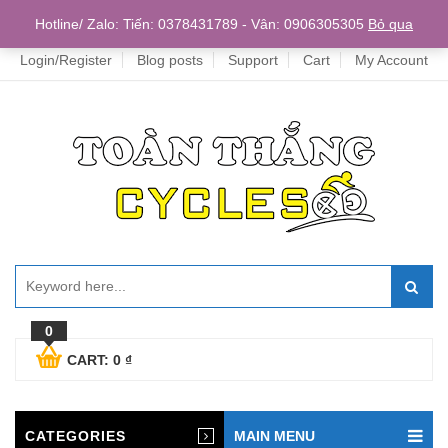
Home
Hotline/ Zalo: Tiến: 0378431789 - Vân: 0906305305
Bỏ qua
Login/Register
Blog posts
Support
Cart
My Account
0
CART:
0
₫
CATEGORIES
MAIN MENU