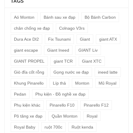
TAGS
Aó Monton
Bánh sau xe đạp
Bộ Bánh Carbon
chân chống xe đạp
Colnago V3rs
Dura Ace DI2
Fix Tsunami
Giant
giant ATX
giant escape
Giant Ineed
GIANT Liv
GIANT PROPEL
giant TCR
Giant XTC
Giò đĩa cốt rỗng
Gọng nước xe đạp
ineed latte
Khung Pinarello
Líp thả
Monton
Mũ Royal
Pedan
Phụ kiện - Đồ nghề xe đạp
Phụ kiện khác
Pinarello F10
Pinarello F12
Pô tăng xe đạp
Quần Monton
Royal
Royal Baby
ruột 700c
Ruột kenda