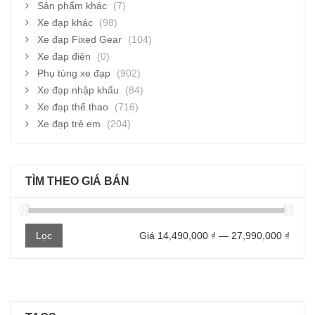
Sản phẩm khác
(7)
Xe đạp khác
(98)
Xe đạp Fixed Gear
(104)
Xe đạp điện
(0)
Phụ tùng xe đạp
(902)
Xe đạp nhập khẩu
(84)
Xe đạp thể thao
(716)
Xe đạp trẻ em
(204)
TÌM THEO GIÁ BÁN
Giá
Giá
Lọc
Giá
14,490,000 ₫
—
27,990,000 ₫
thấp
cao
nhất
nhất