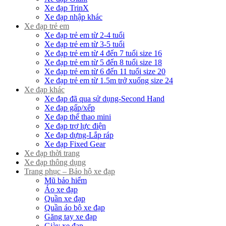
Xe đạp TrinX
Xe đạp nhập khác
Xe đạp trẻ em
Xe đạp trẻ em từ 2-4 tuổi
Xe đạp trẻ em từ 3-5 tuổi
Xe đạp trẻ em từ 4 đến 7 tuổi size 16
Xe đạp trẻ em từ 5 đến 8 tuổi size 18
Xe đạp trẻ em từ 6 đến 11 tuổi size 20
Xe đạp trẻ em từ 1.5m trở xuống size 24
Xe đạp khác
Xe đạp đã qua sử dụng-Second Hand
Xe đạp gấp/xếp
Xe đạp thể thao mini
Xe đạp trợ lực điện
Xe đạp dựng-Lắp ráp
Xe đạp Fixed Gear
Xe đạp thời trang
Xe đạp thông dụng
Trang phục – Bảo hộ xe đạp
Mũ bảo hiểm
Áo xe đạp
Quần xe đạp
Quần áo bộ xe đạp
Găng tay xe đạp
Giày xe đạp