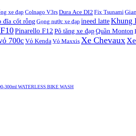
Dura Ace DI2
Gian
ống xe đạp
Colnago V3rs
Fix Tsunami
Khung P
ineed latte
 đĩa cốt rỗng
Gọng nước xe đạp
 F10
Pinarello F12
Pô tăng xe đạp
Quần Monton
Xe Chevaux
vỏ 700c
Xe
Vỏ Kenda
Vỏ Maxxis
h 100-300ml WATERLESS BIKE WASH