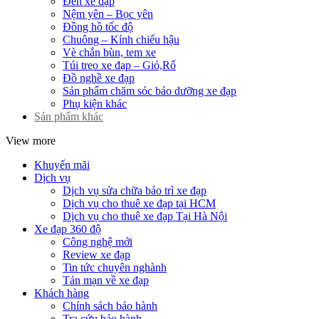
Đèn xe đạp
Nệm yên – Bọc yên
Đồng hồ tốc độ
Chuông – Kính chiếu hậu
Vè chắn bùn, tem xe
Túi treo xe đạp – Giỏ,Rổ
Đồ nghề xe đạp
Sản phẩm chăm sóc bảo dưỡng xe đạp
Phụ kiện khác
Sản phẩm khác
View more
Khuyến mãi
Dịch vụ
Dịch vụ sửa chữa bảo trì xe đạp
Dịch vụ cho thuê xe đạp tại HCM
Dịch vụ cho thuê xe đạp Tại Hà Nội
Xe đạp 360 độ
Công nghệ mới
Review xe đạp
Tin tức chuyên nghành
Tản mạn về xe đạp
Khách hàng
Chính sách bảo hành
Tra cứu bảo hành