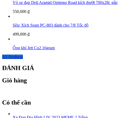
Vỏ xe đạp Deli Aramid Optimus Road kích thướt 700x28c gấp
550,000
₫
Sên/ Xích Sram PC-803 dành cho 7/8 Tốc độ
499,000
₫
Ống khí Jett Co2 16gram
All Products
ĐÁNH GIÁ
Giỏ hàng
Có thể cần
Xe Đạp Địa Hình LIV 2023 MEME 2 Trắng