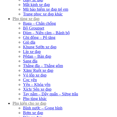
Mắt kinh xe đạp
Mũ bảo hiểm xe đạp trẻ em
Trang phục xe đạp khác
Phụ tùng xe đạp
Baga – Chân chống
Bộ Groupset
Đùm – Niền căm – Bánh bộ
Ghi đông – Pô tăng
Giò dĩa
Khung Sườn xe đạp
Líp xe đạp
Pêdan – Bàn đạp
Sang đĩa
Thắng đĩa – Thắng gôm
Xăm/ Ruột xe đạp
Vỏ lốp xe đạp
Cọc yên
Yên – Khóa yên
Xích/ Sên xe đạp
Tay nắm – Dây quấn – Sừng trâu
Phụ tùng khác
Phụ kiện cho xe đạp
Bình nước – Gọng bình
Bơm xe đạp