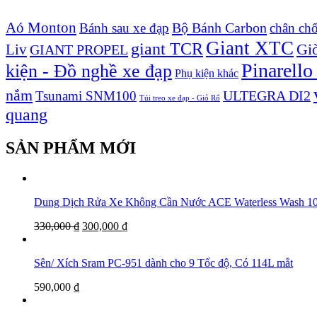
Aó Monton
Bộ Bánh Carbon
Bánh sau xe đạp
chân ch
Giant XTC
giant TCR
Liv
Giò
GIANT PROPEL
Pinarello
kiện - Đồ nghề xe đạp
Phụ kiện khác
nắm
ULTEGRA DI2
Tsunami SNM100
Túi treo xe đạp - Giỏ Rổ
quang
SẢN PHẨM MỚI
Dung Dịch Rửa Xe Không Cần Nước ACE Waterless Was
330,000
₫
300,000
₫
Sên/ Xích Sram PC-951 dành cho 9 Tốc độ, Có 114L mắt
590,000
₫