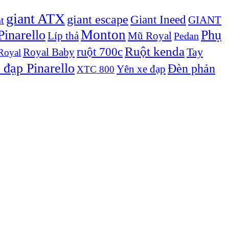
giant ATX
giant escape
Giant Ineed
GIANT
t
Monton
inarello
Phụ
Líp thả
Mũ Royal
Pedan
Ruột kenda
ruột 700c
Royal Baby
Tay
Royal
 đạp Pinarello
Đèn phản
Yên xe đạp
XTC 800