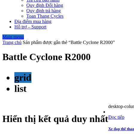
Quy định Đổi hàng
Quy định trả hàng
Toan Thang Cycles
Địa điểm mua hàng
Hỗ trợ – Support
Main menu
Trang chủ
Sản phẩm được gắn thẻ “Battle Cyclone R2000”
Battle Cyclone R2000
grid
list
desktop-colu
Hiển thị kết quả duy nhất
Đọc tiếp
Xe đạp thể tha