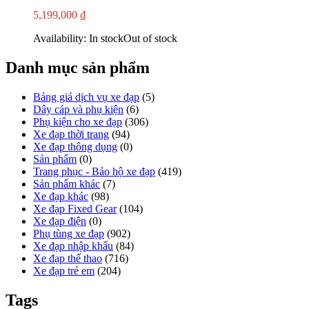
5,199,000
₫
Availability:
In stock
Out of stock
Danh mục sản phẩm
Bảng giá dịch vụ xe đạp
(5)
Dây cáp và phụ kiện
(6)
Phụ kiện cho xe đạp
(306)
Xe đạp thời trang
(94)
Xe đạp thông dụng
(0)
Sản phẩm
(0)
Trang phục - Bảo hộ xe đạp
(419)
Sản phẩm khác
(7)
Xe đạp khác
(98)
Xe đạp Fixed Gear
(104)
Xe đạp điện
(0)
Phụ tùng xe đạp
(902)
Xe đạp nhập khẩu
(84)
Xe đạp thể thao
(716)
Xe đạp trẻ em
(204)
Tags