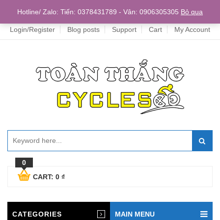
Home
Hotline/ Zalo: Tiến: 0378431789 - Vân: 0906305305
Bỏ qua
Login/Register
Blog posts
Support
Cart
My Account
0
CART:
0
₫
CATEGORIES
MAIN MENU