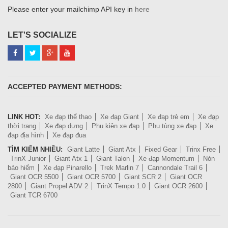
Please enter your mailchimp API key in
here
LET'S SOCIALIZE
ACCEPTED PAYMENT METHODS:
LINK HOT:
Xe đạp thể thao
Xe đạp Giant
Xe đạp trẻ em
Xe đạp
thời trang
Xe đạp dựng
Phụ kiện xe đạp
Phụ tùng xe đạp
Xe
đạp địa hình
Xe đạp đua
TÌM KIẾM NHIỀU:
Giant Latte
Giant Atx
Fixed Gear
Trinx Free
TrinX Junior
Giant Atx 1
Giant Talon
Xe đạp Momentum
Nón
bảo hiểm
Xe đạp Pinarello
Trek Marlin 7
Cannondale Trail 6
Giant OCR 5500
Giant OCR 5700
Giant SCR 2
Giant OCR
2800
Giant Propel ADV 2
TrinX Tempo 1.0
Giant OCR 2600
Giant TCR 6700