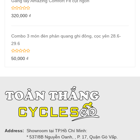
Găng tay Amazing Comfort Fit cụt ngón
320,000
₫
Combo 3 món đèn phản quang ghi đông, cọc yên 28.6-
29.6
50,000
₫
Address:
Showroom tại TP.Hồ Chí Minh:
* 537/8B Nguyễn Oanh, , P. 17, Quận Gò Vấp.