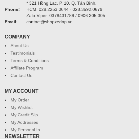
* 321 Hồng Lạc, P. 10, Q. Tân Bình.
Phone:
HCM: 028.2253.0644 - 028.3592.0679
Zalo-Viper: 0378431789 / 0906.305.305
Email:
contact@shopxedap.vn
COMPANY
About Us
Testimonials
Terms & Conditions
Affiliate Program
Contact Us
MY ACCOUNT
My Order
My Wishlist
My Credit Slip
My Addresses
My Personal In
NEWSLETTER