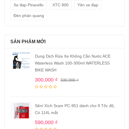
Xe đạp Pinarello
XTC 800
Yên xe đạp
Đèn phản quang
SẢN PHẨM MỚI
Dung Dịch Rửa Xe Không Cần Nước ACE
Waterless Wash 100-300ml WATERLESS
BIKE WASH
300,000
₫
330,000
₫
Sên/ Xích Sram PC-951 dành cho 9 Tốc độ,
Có 114L mắt
590,000
₫