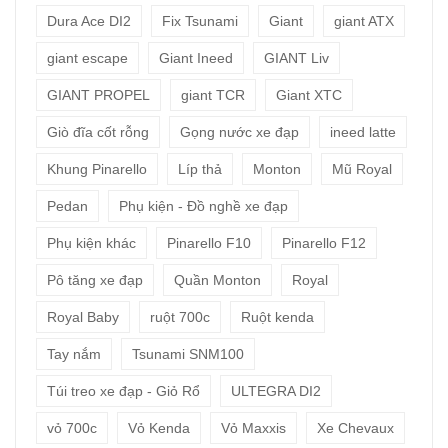
Dura Ace DI2
Fix Tsunami
Giant
giant ATX
giant escape
Giant Ineed
GIANT Liv
GIANT PROPEL
giant TCR
Giant XTC
Giò đĩa cốt rỗng
Gọng nước xe đạp
ineed latte
Khung Pinarello
Líp thả
Monton
Mũ Royal
Pedan
Phụ kiện - Đồ nghề xe đạp
Phụ kiện khác
Pinarello F10
Pinarello F12
Pô tăng xe đạp
Quần Monton
Royal
Royal Baby
ruột 700c
Ruột kenda
Tay nắm
Tsunami SNM100
Túi treo xe đạp - Giỏ Rổ
ULTEGRA DI2
vỏ 700c
Vỏ Kenda
Vỏ Maxxis
Xe Chevaux