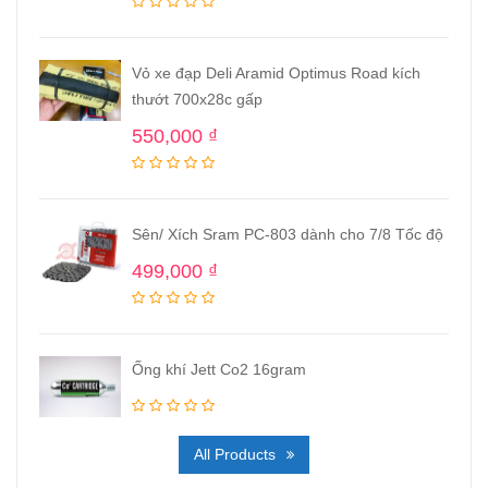
Vỏ xe đạp Deli Aramid Optimus Road kích
thướt 700x28c gấp
550,000
₫
Sên/ Xích Sram PC-803 dành cho 7/8 Tốc độ
499,000
₫
Ống khí Jett Co2 16gram
All Products