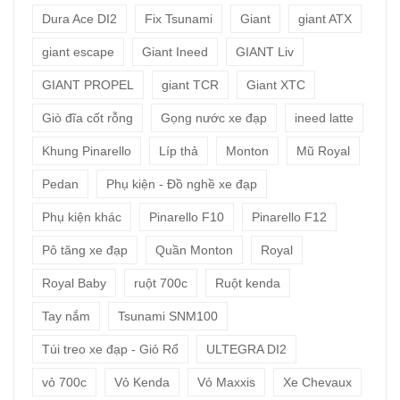
Dura Ace DI2
Fix Tsunami
Giant
giant ATX
giant escape
Giant Ineed
GIANT Liv
GIANT PROPEL
giant TCR
Giant XTC
Giò đĩa cốt rỗng
Gọng nước xe đạp
ineed latte
Khung Pinarello
Líp thả
Monton
Mũ Royal
Pedan
Phụ kiện - Đồ nghề xe đạp
Phụ kiện khác
Pinarello F10
Pinarello F12
Pô tăng xe đạp
Quần Monton
Royal
Royal Baby
ruột 700c
Ruột kenda
Tay nắm
Tsunami SNM100
Túi treo xe đạp - Giỏ Rổ
ULTEGRA DI2
vỏ 700c
Vỏ Kenda
Vỏ Maxxis
Xe Chevaux