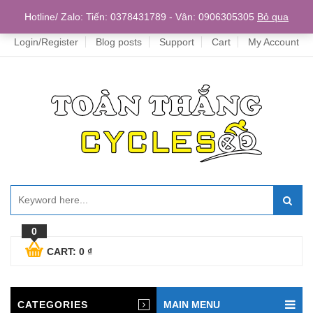
Home
Hotline/ Zalo: Tiến: 0378431789 - Vân: 0906305305
Bỏ qua
Login/Register
Blog posts
Support
Cart
My Account
0
CART:
0
₫
CATEGORIES
MAIN MENU