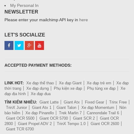
My Personal In
NEWSLETTER
Please enter your mailchimp API key in
here
LET'S SOCIALIZE
ACCEPTED PAYMENT METHODS:
LINK HOT:
Xe đạp thể thao
Xe đạp Giant
Xe đạp trẻ em
Xe đạp
thời trang
Xe đạp dựng
Phụ kiện xe đạp
Phụ tùng xe đạp
Xe
đạp địa hình
Xe đạp đua
TÌM KIẾM NHIỀU:
Giant Latte
Giant Atx
Fixed Gear
Trinx Free
TrinX Junior
Giant Atx 1
Giant Talon
Xe đạp Momentum
Nón
bảo hiểm
Xe đạp Pinarello
Trek Marlin 7
Cannondale Trail 6
Giant OCR 5500
Giant OCR 5700
Giant SCR 2
Giant OCR
2800
Giant Propel ADV 2
TrinX Tempo 1.0
Giant OCR 2600
Giant TCR 6700