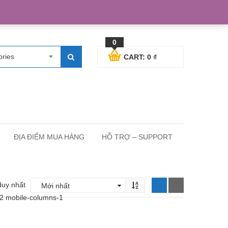
egister
Blog posts
Support
Cart
My Account
0
ories
CART:
0
₫
ĐỊA ĐIỂM MUA HÀNG
HỖ TRỢ – SUPPORT
duy nhất
-2 mobile-columns-1