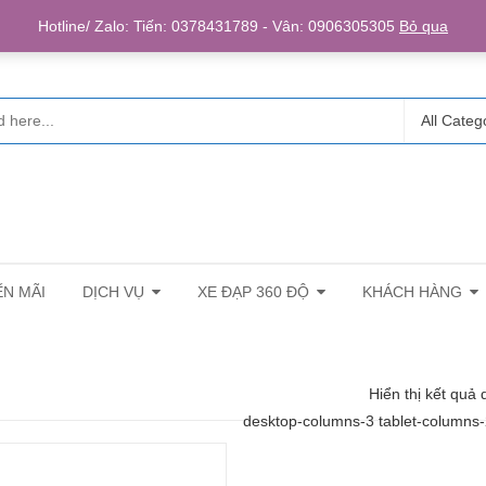
Login/R
Hotline/ Zalo: Tiến: 0378431789 - Vân: 0906305305
Bỏ qua
All Categ
N MÃI
DỊCH VỤ
XE ĐẠP 360 ĐỘ
KHÁCH HÀNG
Hiển thị kết quả 
desktop-columns-3 tablet-columns