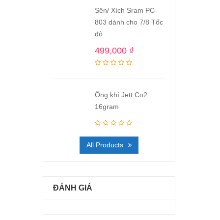
Sên/ Xích Sram PC-
803 dành cho 7/8 Tốc
độ
499,000
₫
Ống khí Jett Co2
16gram
All Products
ĐÁNH GIÁ