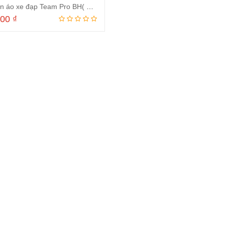
Bộ quần áo xe đạp Team Pro BH( Mẫu 1)
000
₫
Thêm vào giỏ hàng