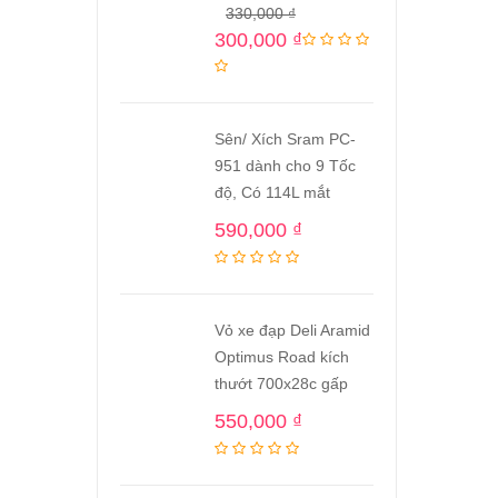
330,000
₫
300,000
₫
Sên/ Xích Sram PC-
951 dành cho 9 Tốc
độ, Có 114L mắt
590,000
₫
Vỏ xe đạp Deli Aramid
Optimus Road kích
thướt 700x28c gấp
550,000
₫