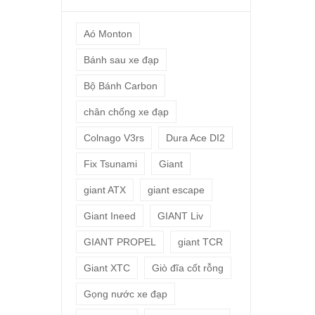
Aó Monton
Bánh sau xe đạp
Bộ Bánh Carbon
chân chống xe đạp
Colnago V3rs
Dura Ace DI2
Fix Tsunami
Giant
giant ATX
giant escape
Giant Ineed
GIANT Liv
GIANT PROPEL
giant TCR
Giant XTC
Giò đĩa cốt rỗng
Gọng nước xe đạp