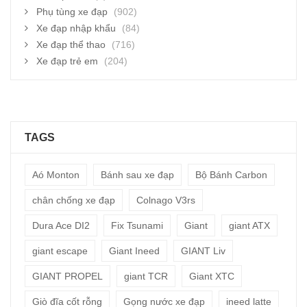
Phụ tùng xe đạp
(902)
Xe đạp nhập khẩu
(84)
Xe đạp thể thao
(716)
Xe đạp trẻ em
(204)
TAGS
Aó Monton
Bánh sau xe đạp
Bộ Bánh Carbon
chân chống xe đạp
Colnago V3rs
Dura Ace DI2
Fix Tsunami
Giant
giant ATX
giant escape
Giant Ineed
GIANT Liv
GIANT PROPEL
giant TCR
Giant XTC
Giò đĩa cốt rỗng
Gọng nước xe đạp
ineed latte