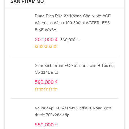
SẢN PHẨM MỚI
Dung Dịch Rửa Xe Không Cần Nước ACE
Waterless Wash 100-300ml WATERLESS
BIKE WASH
300,000
₫
330,000
₫
Sên/ Xích Sram PC-951 dành cho 9 Tốc độ,
Có 114L mắt
590,000
₫
Vỏ xe đạp Deli Aramid Optimus Road kích
thướt 700x28c gấp
550,000
₫