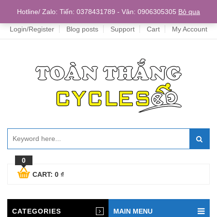
Home
Hotline/ Zalo: Tiến: 0378431789 - Vân: 0906305305
Bỏ qua
Login/Register
Blog posts
Support
Cart
My Account
0
CART:
0
₫
CATEGORIES
MAIN MENU