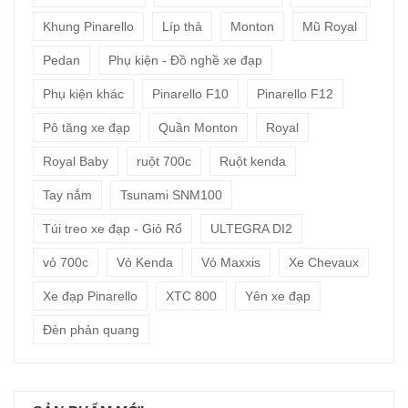
Khung Pinarello
Líp thả
Monton
Mũ Royal
Pedan
Phụ kiện - Đồ nghề xe đạp
Phụ kiện khác
Pinarello F10
Pinarello F12
Pô tăng xe đạp
Quần Monton
Royal
Royal Baby
ruột 700c
Ruột kenda
Tay nắm
Tsunami SNM100
Túi treo xe đạp - Giỏ Rổ
ULTEGRA DI2
vỏ 700c
Vỏ Kenda
Vỏ Maxxis
Xe Chevaux
Xe đạp Pinarello
XTC 800
Yên xe đạp
Đèn phản quang