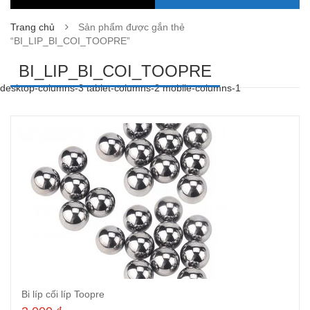
Trang chủ
Sản phẩm được gắn thẻ
“BI_LIP_BI_COI_TOOPRE”
BI_LIP_BI_COI_TOOPRE
desktop-columns-3 tablet-columns-2 mobile-columns-1
Bi líp cối líp Toopre