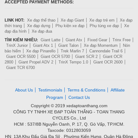
ACCEPTED PAYMENT METHODS:
LINK HOT:
Xe đạp thể thao
Xe đạp Giant
Xe đạp trẻ em
Xe đạp
thời trang
Xe đạp dựng
Phụ kiện xe đạp
Phụ tùng xe đạp
Xe
đạp địa hình
Xe đạp đua
TÌM KIẾM NHIỀU:
Giant Latte
Giant Atx
Fixed Gear
Trinx Free
TrinX Junior
Giant Atx 1
Giant Talon
Xe đạp Momentum
Nón
bảo hiểm
Xe đạp Pinarello
Trek Marlin 7
Cannondale Trail 6
Giant OCR 5500
Giant OCR 5700
Giant SCR 2
Giant OCR
2800
Giant Propel ADV 2
TrinX Tempo 1.0
Giant OCR 2600
Giant TCR 6700
About Us
Testimonials
Terms & Conditions
Affiliate
Program
Contact Us
Copyright © 2019 xedaptoanthang.com
CÔNG TY TNHH XE ĐẠP TOÀN THẮNG - TOAN THANG
CYCLES Co., Ltd
HCM : 537/8B Nguyễn Oanh, P. 17, Q. Gò Vấp, TP.HCM.
Taxcode: 0312803059
HN: 13A Khu Đấu Giá Đa Sỹ , Phường Kiến Hưng, Quận Hà Đông