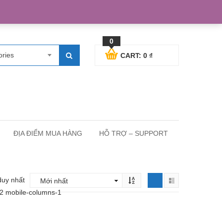
egister
Blog posts
Support
Cart
My Account
0
ories
CART:
0
₫
ĐỊA ĐIỂM MUA HÀNG
HỖ TRỢ – SUPPORT
duy nhất
-2 mobile-columns-1