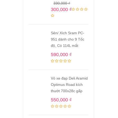
330,000
₫
300,000
₫
Sên/ Xích Sram PC-
951 dành cho 9 Tốc
độ, Có 114L mắt
590,000
₫
Vỏ xe đạp Deli Aramid
Optimus Road kích
thướt 700x28c gấp
550,000
₫