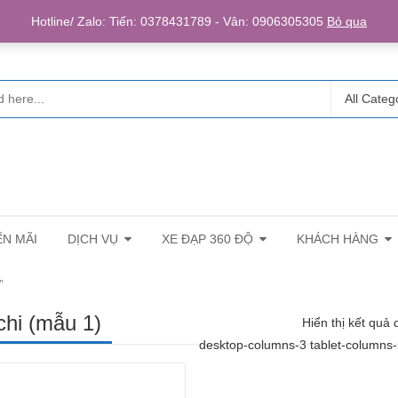
Login/R
Hotline/ Zalo: Tiến: 0378431789 - Vân: 0906305305
Bỏ qua
All Categ
N MÃI
DỊCH VỤ
XE ĐẠP 360 ĐỘ
KHÁCH HÀNG
”
chi (mẫu 1)
Hiển thị kết quả 
desktop-columns-3 tablet-columns