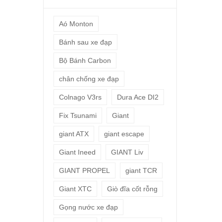
Aó Monton
Bánh sau xe đạp
Bộ Bánh Carbon
chân chống xe đạp
Colnago V3rs
Dura Ace DI2
Fix Tsunami
Giant
giant ATX
giant escape
Giant Ineed
GIANT Liv
GIANT PROPEL
giant TCR
Giant XTC
Giò đĩa cốt rỗng
Gọng nước xe đạp