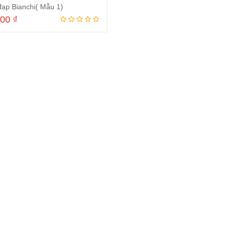
đạp Bianchi( Mẫu 1)
000
₫
Thêm vào giỏ hàng