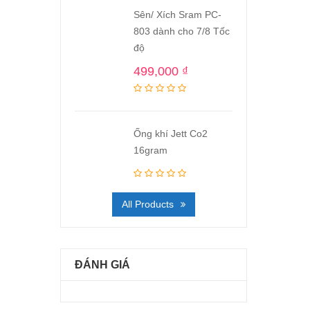
Sên/ Xích Sram PC-
803 dành cho 7/8 Tốc
độ
499,000
₫
Ống khí Jett Co2
16gram
All Products
ĐÁNH GIÁ