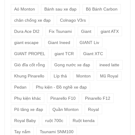
Aó Monton
Bánh sau xe đạp
Bộ Bánh Carbon
chân chống xe đạp
Colnago V3rs
Dura Ace DI2
Fix Tsunami
Giant
giant ATX
giant escape
Giant Ineed
GIANT Liv
GIANT PROPEL
giant TCR
Giant XTC
Giò đĩa cốt rỗng
Gọng nước xe đạp
ineed latte
Khung Pinarello
Líp thả
Monton
Mũ Royal
Pedan
Phụ kiện - Đồ nghề xe đạp
Phụ kiện khác
Pinarello F10
Pinarello F12
Pô tăng xe đạp
Quần Monton
Royal
Royal Baby
ruột 700c
Ruột kenda
Tay nắm
Tsunami SNM100