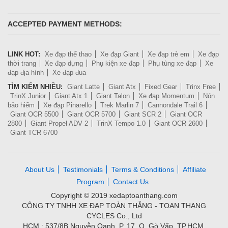
ACCEPTED PAYMENT METHODS:
LINK HOT:
Xe đạp thể thao
Xe đạp Giant
Xe đạp trẻ em
Xe đạp
thời trang
Xe đạp dựng
Phụ kiện xe đạp
Phụ tùng xe đạp
Xe
đạp địa hình
Xe đạp đua
TÌM KIẾM NHIỀU:
Giant Latte
Giant Atx
Fixed Gear
Trinx Free
TrinX Junior
Giant Atx 1
Giant Talon
Xe đạp Momentum
Nón
bảo hiểm
Xe đạp Pinarello
Trek Marlin 7
Cannondale Trail 6
Giant OCR 5500
Giant OCR 5700
Giant SCR 2
Giant OCR
2800
Giant Propel ADV 2
TrinX Tempo 1.0
Giant OCR 2600
Giant TCR 6700
About Us
Testimonials
Terms & Conditions
Affiliate
Program
Contact Us
Copyright © 2019 xedaptoanthang.com
CÔNG TY TNHH XE ĐẠP TOÀN THẮNG - TOAN THANG
CYCLES Co., Ltd
HCM : 537/8B Nguyễn Oanh, P. 17, Q. Gò Vấp, TP.HCM.