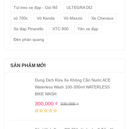
Túi treo xe đạp - Giỏ Rổ
ULTEGRA DI2
vỏ 700c
Vỏ Kenda
Vỏ Maxxis
Xe Chevaux
Xe đạp Pinarello
XTC 800
Yên xe đạp
Đèn phản quang
SẢN PHẨM MỚI
Dung Dịch Rửa Xe Không Cần Nước ACE
Waterless Wash 100-300ml WATERLESS
BIKE WASH
300,000
₫
330,000
₫