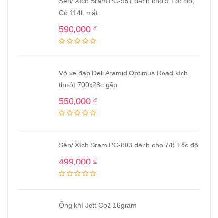
Sên/ Xích Sram PC-951 dành cho 9 Tốc độ,
Có 114L mắt
590,000
₫
Vỏ xe đạp Deli Aramid Optimus Road kích
thướt 700x28c gấp
550,000
₫
Sên/ Xích Sram PC-803 dành cho 7/8 Tốc độ
499,000
₫
Ống khí Jett Co2 16gram