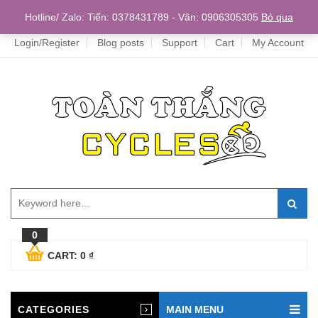
Home
Hotline/ Zalo: Tiến: 0378431789 - Vân: 0906305305
Bỏ qua
Login/Register
Blog posts
Support
Cart
My Account
0
CART:
0
₫
CATEGORIES
MAIN MENU