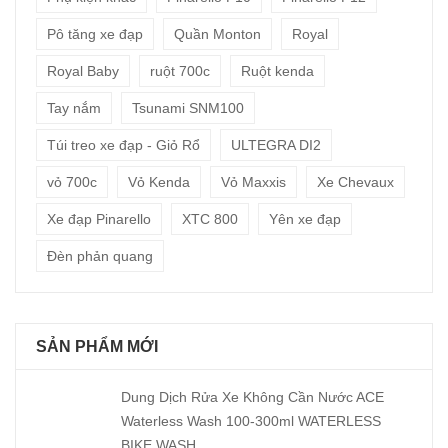
Pô tăng xe đạp
Quần Monton
Royal
Royal Baby
ruột 700c
Ruột kenda
Tay nắm
Tsunami SNM100
Túi treo xe đạp - Giỏ Rổ
ULTEGRA DI2
vỏ 700c
Vỏ Kenda
Vỏ Maxxis
Xe Chevaux
Xe đạp Pinarello
XTC 800
Yên xe đạp
Đèn phản quang
SẢN PHẨM MỚI
Dung Dịch Rửa Xe Không Cần Nước ACE
Waterless Wash 100-300ml WATERLESS
BIKE WASH