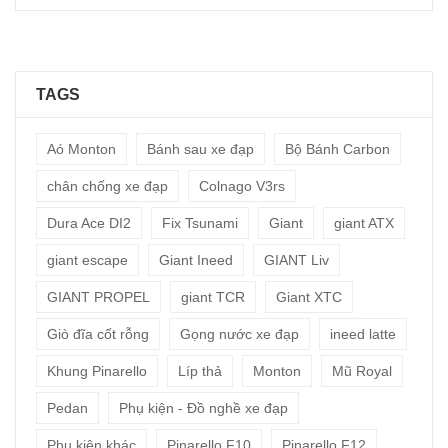
TAGS
Aó Monton
Bánh sau xe đạp
Bộ Bánh Carbon
chân chống xe đạp
Colnago V3rs
Dura Ace DI2
Fix Tsunami
Giant
giant ATX
giant escape
Giant Ineed
GIANT Liv
GIANT PROPEL
giant TCR
Giant XTC
Giò đĩa cốt rỗng
Gọng nước xe đạp
ineed latte
Khung Pinarello
Líp thả
Monton
Mũ Royal
Pedan
Phụ kiện - Đồ nghề xe đạp
Phụ kiện khác
Pinarello F10
Pinarello F12