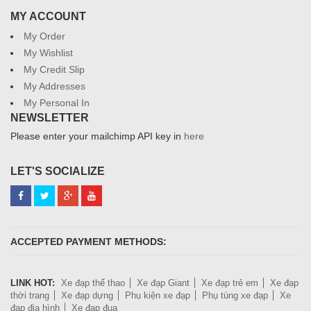
MY ACCOUNT
My Order
My Wishlist
My Credit Slip
My Addresses
My Personal In
NEWSLETTER
Please enter your mailchimp API key in
here
LET'S SOCIALIZE
ACCEPTED PAYMENT METHODS:
LINK HOT:
Xe đạp thể thao
Xe đạp Giant
Xe đạp trẻ em
Xe đạp
thời trang
Xe đạp dựng
Phụ kiện xe đạp
Phụ tùng xe đạp
Xe
đạp địa hình
Xe đạp đua