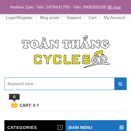
Home
Hotline/ Zalo: Tiến: 0378431789 - Vân: 0906305305
Bỏ qua
Login/Register
Blog posts
Support
Cart
My Account
0
CART:
0
₫
CATEGORIES
MAIN MENU