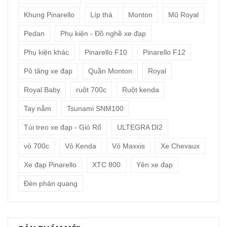
Khung Pinarello
Líp thả
Monton
Mũ Royal
Pedan
Phụ kiện - Đồ nghề xe đạp
Phụ kiện khác
Pinarello F10
Pinarello F12
Pô tăng xe đạp
Quần Monton
Royal
Royal Baby
ruột 700c
Ruột kenda
Tay nắm
Tsunami SNM100
Túi treo xe đạp - Giỏ Rổ
ULTEGRA DI2
vỏ 700c
Vỏ Kenda
Vỏ Maxxis
Xe Chevaux
Xe đạp Pinarello
XTC 800
Yên xe đạp
Đèn phản quang