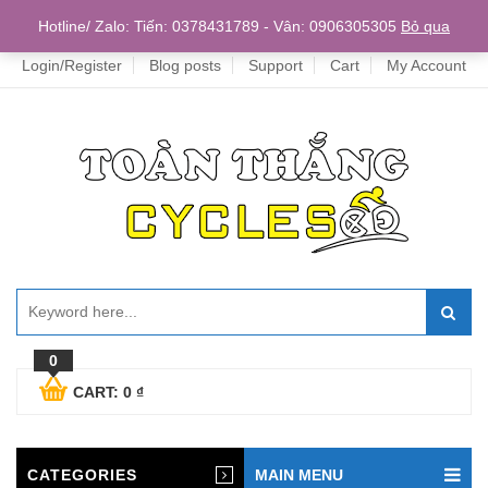
Home
Hotline/ Zalo: Tiến: 0378431789 - Vân: 0906305305
Bỏ qua
Login/Register
Blog posts
Support
Cart
My Account
0
CART:
0
₫
CATEGORIES
MAIN MENU