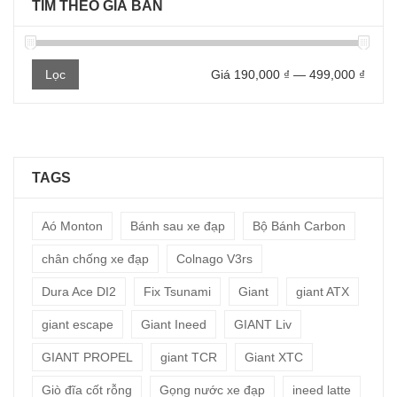
TÌM THEO GIÁ BÁN
Giá
Giá
Lọc
Giá
190,000 ₫
—
499,000 ₫
thấp
cao
nhất
nhất
TAGS
Aó Monton
Bánh sau xe đạp
Bộ Bánh Carbon
chân chống xe đạp
Colnago V3rs
Dura Ace DI2
Fix Tsunami
Giant
giant ATX
giant escape
Giant Ineed
GIANT Liv
GIANT PROPEL
giant TCR
Giant XTC
Giò đĩa cốt rỗng
Gọng nước xe đạp
ineed latte