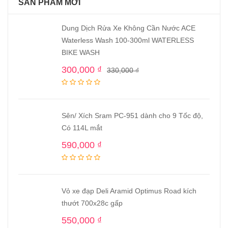
SẢN PHẨM MỚI
Dung Dịch Rửa Xe Không Cần Nước ACE
Waterless Wash 100-300ml WATERLESS
BIKE WASH
300,000
₫
330,000
₫
Sên/ Xích Sram PC-951 dành cho 9 Tốc độ,
Có 114L mắt
590,000
₫
Vỏ xe đạp Deli Aramid Optimus Road kích
thướt 700x28c gấp
550,000
₫