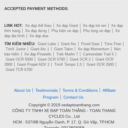
ACCEPTED PAYMENT METHODS:
LINK HOT:
Xe đạp thể thao
Xe đạp Giant
Xe đạp trẻ em
Xe đạp
thời trang
Xe đạp dựng
Phụ kiện xe đạp
Phụ tùng xe đạp
Xe
đạp địa hình
Xe đạp đua
TÌM KIẾM NHIỀU:
Giant Latte
Giant Atx
Fixed Gear
Trinx Free
TrinX Junior
Giant Atx 1
Giant Talon
Xe đạp Momentum
Nón
bảo hiểm
Xe đạp Pinarello
Trek Marlin 7
Cannondale Trail 6
Giant OCR 5500
Giant OCR 5700
Giant SCR 2
Giant OCR
2800
Giant Propel ADV 2
TrinX Tempo 1.0
Giant OCR 2600
Giant TCR 6700
About Us
Testimonials
Terms & Conditions
Affiliate
Program
Contact Us
Copyright © 2019 xedaptoanthang.com
CÔNG TY TNHH XE ĐẠP TOÀN THẮNG - TOAN THANG
CYCLES Co., Ltd
HCM : 537/8B Nguyễn Oanh, P. 17, Q. Gò Vấp, TP.HCM.
Taxcode: 0312803059