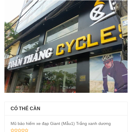
CÓ THỂ CẦN
Mũ bảo hiểm xe đạp Giant (Mẫu1) Trắng xanh dương