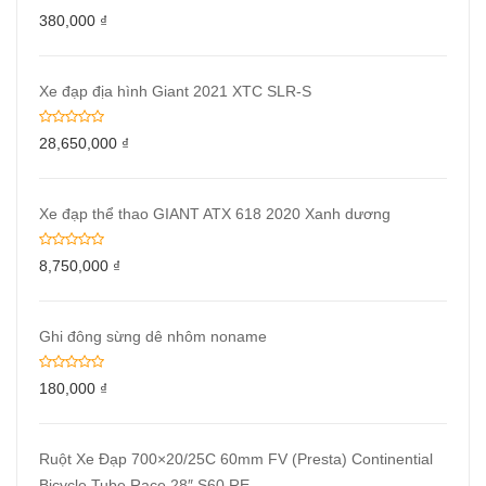
380,000
₫
Xe đạp địa hình Giant 2021 XTC SLR-S
28,650,000
₫
Xe đạp thể thao GIANT ATX 618 2020 Xanh dương
8,750,000
₫
Ghi đông sừng dê nhôm noname
180,000
₫
Ruột Xe Đạp 700×20/25C 60mm FV (Presta) Continential
Bicycle Tube Race 28″ S60 RE