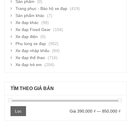
Sản phẩm
(0)
Trang phục - Bảo hộ xe đạp
(419)
Sản phẩm khác
(7)
Xe đạp khác
(98)
Xe đạp Fixed Gear
(104)
Xe đạp điện
(0)
Phụ tùng xe đạp
(902)
Xe đạp nhập khẩu
(84)
Xe đạp thể thao
(716)
Xe đạp trẻ em
(204)
TÌM THEO GIÁ BÁN
Giá
Giá
Lọc
Giá
390,000 ₫
—
850,000 ₫
thấp
cao
nhất
nhất