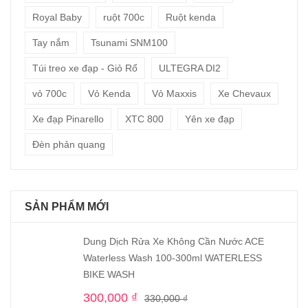
Royal Baby
ruột 700c
Ruột kenda
Tay nắm
Tsunami SNM100
Túi treo xe đạp - Giỏ Rổ
ULTEGRA DI2
vỏ 700c
Vỏ Kenda
Vỏ Maxxis
Xe Chevaux
Xe đạp Pinarello
XTC 800
Yên xe đạp
Đèn phản quang
SẢN PHẨM MỚI
Dung Dịch Rửa Xe Không Cần Nước ACE
Waterless Wash 100-300ml WATERLESS
BIKE WASH
300,000
₫
330,000
₫