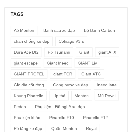
TAGS
Aó Monton
Bánh sau xe đạp
Bộ Bánh Carbon
chân chống xe đạp
Colnago V3rs
Dura Ace DI2
Fix Tsunami
Giant
giant ATX
giant escape
Giant Ineed
GIANT Liv
GIANT PROPEL
giant TCR
Giant XTC
Giò đĩa cốt rỗng
Gọng nước xe đạp
ineed latte
Khung Pinarello
Líp thả
Monton
Mũ Royal
Pedan
Phụ kiện - Đồ nghề xe đạp
Phụ kiện khác
Pinarello F10
Pinarello F12
Pô tăng xe đạp
Quần Monton
Royal