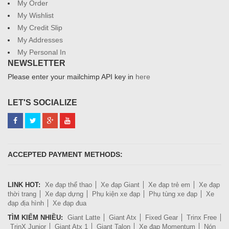
My Order
My Wishlist
My Credit Slip
My Addresses
My Personal In
NEWSLETTER
Please enter your mailchimp API key in
here
LET'S SOCIALIZE
ACCEPTED PAYMENT METHODS:
LINK HOT:
Xe đạp thể thao
Xe đạp Giant
Xe đạp trẻ em
Xe đạp
thời trang
Xe đạp dựng
Phụ kiện xe đạp
Phụ tùng xe đạp
Xe
đạp địa hình
Xe đạp đua
TÌM KIẾM NHIỀU:
Giant Latte
Giant Atx
Fixed Gear
Trinx Free
TrinX Junior
Giant Atx 1
Giant Talon
Xe đạp Momentum
Nón