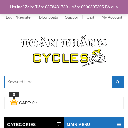
Home
Hotline/ Zalo: Tiến: 0378431789 - Vân: 0906305305
Bỏ qua
Login/Register
Blog posts
Support
Cart
My Account
0
CART:
0
₫
CATEGORIES
MAIN MENU