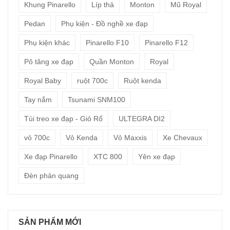
Khung Pinarello
Líp thả
Monton
Mũ Royal
Pedan
Phụ kiện - Đồ nghề xe đạp
Phụ kiện khác
Pinarello F10
Pinarello F12
Pô tăng xe đạp
Quần Monton
Royal
Royal Baby
ruột 700c
Ruột kenda
Tay nắm
Tsunami SNM100
Túi treo xe đạp - Giỏ Rổ
ULTEGRA DI2
vỏ 700c
Vỏ Kenda
Vỏ Maxxis
Xe Chevaux
Xe đạp Pinarello
XTC 800
Yên xe đạp
Đèn phản quang
SẢN PHẨM MỚI