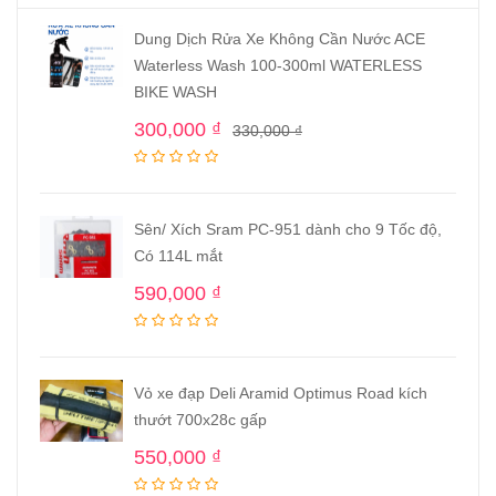
Dung Dịch Rửa Xe Không Cần Nước ACE
Waterless Wash 100-300ml WATERLESS
BIKE WASH
300,000
₫
330,000
₫
Sên/ Xích Sram PC-951 dành cho 9 Tốc độ,
Có 114L mắt
590,000
₫
Vỏ xe đạp Deli Aramid Optimus Road kích
thướt 700x28c gấp
550,000
₫