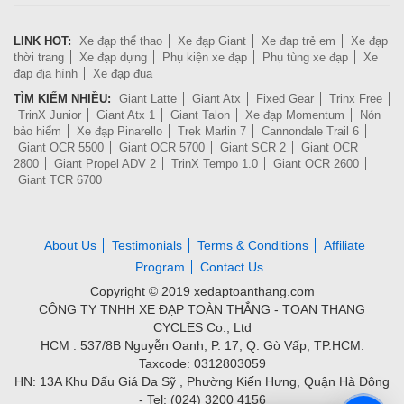
LINK HOT:
Xe đạp thể thao
Xe đạp Giant
Xe đạp trẻ em
Xe đạp
thời trang
Xe đạp dựng
Phụ kiện xe đạp
Phụ tùng xe đạp
Xe
đạp địa hình
Xe đạp đua
TÌM KIẾM NHIỀU:
Giant Latte
Giant Atx
Fixed Gear
Trinx Free
TrinX Junior
Giant Atx 1
Giant Talon
Xe đạp Momentum
Nón
bảo hiểm
Xe đạp Pinarello
Trek Marlin 7
Cannondale Trail 6
Giant OCR 5500
Giant OCR 5700
Giant SCR 2
Giant OCR
2800
Giant Propel ADV 2
TrinX Tempo 1.0
Giant OCR 2600
Giant TCR 6700
About Us
Testimonials
Terms & Conditions
Affiliate
Program
Contact Us
Copyright © 2019 xedaptoanthang.com
CÔNG TY TNHH XE ĐẠP TOÀN THẮNG - TOAN THANG
CYCLES Co., Ltd
HCM : 537/8B Nguyễn Oanh, P. 17, Q. Gò Vấp, TP.HCM.
Taxcode: 0312803059
HN: 13A Khu Đấu Giá Đa Sỹ , Phường Kiến Hưng, Quận Hà Đông
- Tel: (024) 3200 4156