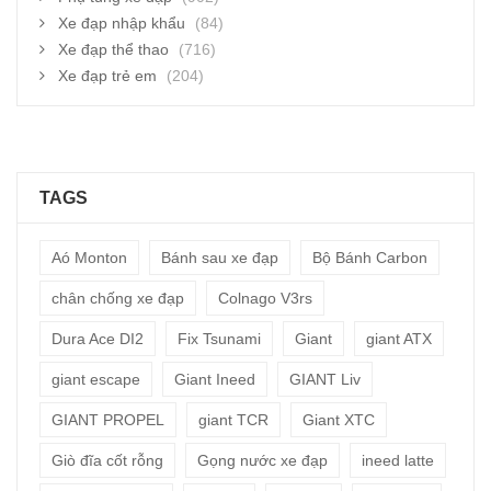
Xe đạp nhập khẩu
(84)
Xe đạp thể thao
(716)
Xe đạp trẻ em
(204)
TAGS
Aó Monton
Bánh sau xe đạp
Bộ Bánh Carbon
chân chống xe đạp
Colnago V3rs
Dura Ace DI2
Fix Tsunami
Giant
giant ATX
giant escape
Giant Ineed
GIANT Liv
GIANT PROPEL
giant TCR
Giant XTC
Giò đĩa cốt rỗng
Gọng nước xe đạp
ineed latte