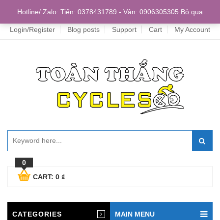
Home
Hotline/ Zalo: Tiến: 0378431789 - Vân: 0906305305
Bỏ qua
Login/Register
Blog posts
Support
Cart
My Account
0
CART:
0
₫
CATEGORIES
MAIN MENU