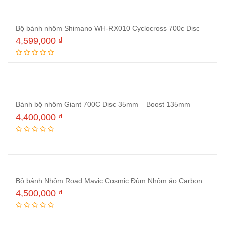
Bộ bánh nhôm Shimano WH-RX010 Cyclocross 700c Disc
4,599,000
₫
Thêm vào giỏ hàng
Bánh bộ nhôm Giant 700C Disc 35mm – Boost 135mm
4,400,000
₫
Thêm vào giỏ hàng
Bộ bánh Nhôm Road Mavic Cosmic Đùm Nhôm áo Carbon 700Cx40mm chữ vàng
4,500,000
₫
Thêm vào giỏ hàng