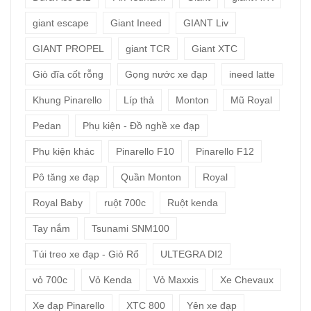
giant escape
Giant Ineed
GIANT Liv
GIANT PROPEL
giant TCR
Giant XTC
Giò đĩa cốt rỗng
Gọng nước xe đạp
ineed latte
Khung Pinarello
Líp thả
Monton
Mũ Royal
Pedan
Phụ kiện - Đồ nghề xe đạp
Phụ kiện khác
Pinarello F10
Pinarello F12
Pô tăng xe đạp
Quần Monton
Royal
Royal Baby
ruột 700c
Ruột kenda
Tay nắm
Tsunami SNM100
Túi treo xe đạp - Giỏ Rổ
ULTEGRA DI2
vỏ 700c
Vỏ Kenda
Vỏ Maxxis
Xe Chevaux
Xe đạp Pinarello
XTC 800
Yên xe đạp