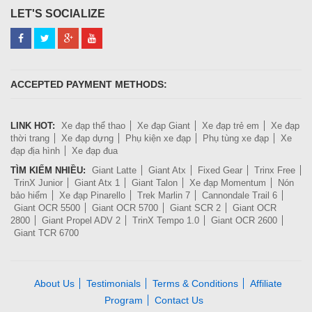
LET'S SOCIALIZE
ACCEPTED PAYMENT METHODS:
LINK HOT:
Xe đạp thể thao
Xe đạp Giant
Xe đạp trẻ em
Xe đạp
thời trang
Xe đạp dựng
Phụ kiện xe đạp
Phụ tùng xe đạp
Xe
đạp địa hình
Xe đạp đua
TÌM KIẾM NHIỀU:
Giant Latte
Giant Atx
Fixed Gear
Trinx Free
TrinX Junior
Giant Atx 1
Giant Talon
Xe đạp Momentum
Nón
bảo hiểm
Xe đạp Pinarello
Trek Marlin 7
Cannondale Trail 6
Giant OCR 5500
Giant OCR 5700
Giant SCR 2
Giant OCR
2800
Giant Propel ADV 2
TrinX Tempo 1.0
Giant OCR 2600
Giant TCR 6700
About Us
Testimonials
Terms & Conditions
Affiliate
Program
Contact Us