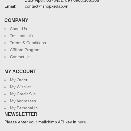
Zalo-Viper: 0378431789 / 0906.305.305
Email:
contact@shopxedap.vn
COMPANY
About Us
Testimonials
Terms & Conditions
Affiliate Program
Contact Us
MY ACCOUNT
My Order
My Wishlist
My Credit Slip
My Addresses
My Personal In
NEWSLETTER
Please enter your mailchimp API key in
here