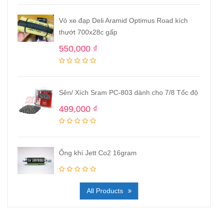
Vỏ xe đạp Deli Aramid Optimus Road kích
thướt 700x28c gấp
550,000
₫
Sên/ Xích Sram PC-803 dành cho 7/8 Tốc độ
499,000
₫
Ống khí Jett Co2 16gram
All Products