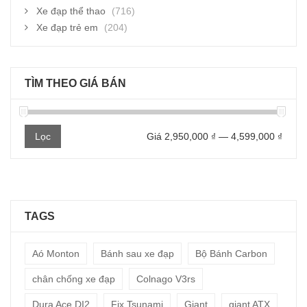
Xe đạp thể thao
(716)
Xe đạp trẻ em
(204)
TÌM THEO GIÁ BÁN
Giá
Giá
Lọc
Giá
2,950,000 ₫
—
4,599,000 ₫
thấp
cao
nhất
nhất
TAGS
Aó Monton
Bánh sau xe đạp
Bộ Bánh Carbon
chân chống xe đạp
Colnago V3rs
Dura Ace DI2
Fix Tsunami
Giant
giant ATX