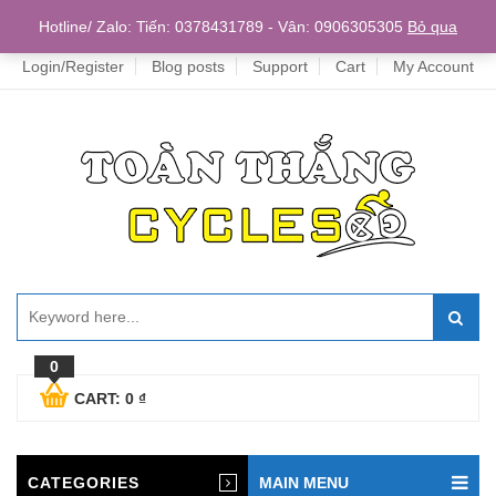
Home
Hotline/ Zalo: Tiến: 0378431789 - Vân: 0906305305
Bỏ qua
Login/Register
Blog posts
Support
Cart
My Account
0
CART:
0
₫
CATEGORIES
MAIN MENU