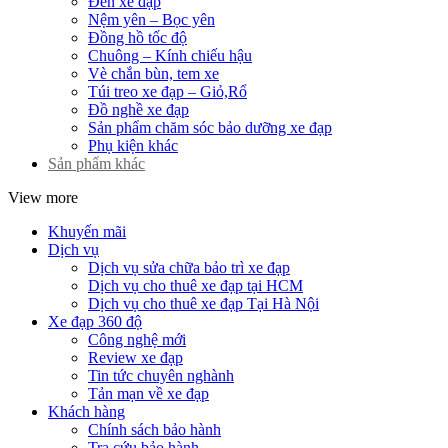
Đèn xe đạp
Nệm yên – Bọc yên
Đồng hồ tốc độ
Chuông – Kính chiếu hậu
Vè chắn bùn, tem xe
Túi treo xe đạp – Giỏ,Rổ
Đồ nghề xe đạp
Sản phẩm chăm sóc bảo dưỡng xe đạp
Phụ kiện khác
Sản phẩm khác
View more
Khuyến mãi
Dịch vụ
Dịch vụ sửa chữa bảo trì xe đạp
Dịch vụ cho thuê xe đạp tại HCM
Dịch vụ cho thuê xe đạp Tại Hà Nội
Xe đạp 360 độ
Công nghệ mới
Review xe đạp
Tin tức chuyên nghành
Tản mạn về xe đạp
Khách hàng
Chính sách bảo hành
Tra cứu bảo hành