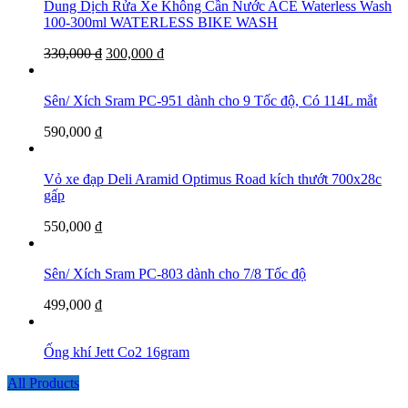
Dung Dịch Rửa Xe Không Cần Nước ACE Waterless Wash
100-300ml WATERLESS BIKE WASH
330,000
₫
300,000
₫
Sên/ Xích Sram PC-951 dành cho 9 Tốc độ, Có 114L mắt
590,000
₫
Vỏ xe đạp Deli Aramid Optimus Road kích thướt 700x28c
gấp
550,000
₫
Sên/ Xích Sram PC-803 dành cho 7/8 Tốc độ
499,000
₫
Ống khí Jett Co2 16gram
All Products