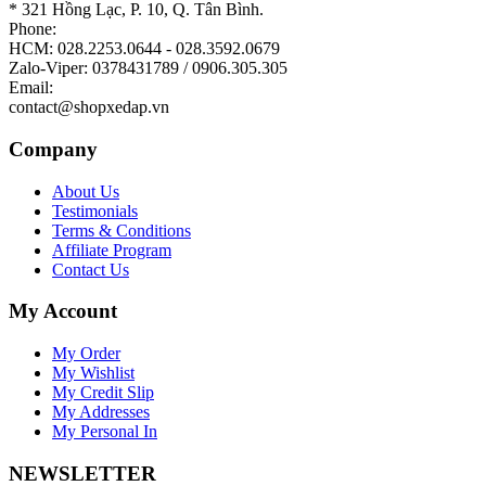
* 321 Hồng Lạc, P. 10, Q. Tân Bình.
Phone:
HCM: 028.2253.0644 - 028.3592.0679
Zalo-Viper: 0378431789 / 0906.305.305
Email:
contact@shopxedap.vn
Company
About Us
Testimonials
Terms & Conditions
Affiliate Program
Contact Us
My Account
My Order
My Wishlist
My Credit Slip
My Addresses
My Personal In
NEWSLETTER