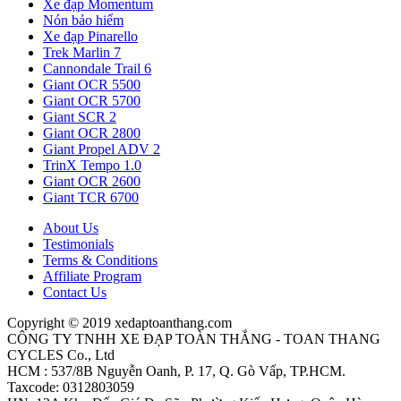
Xe đạp Momentum
Nón bảo hiểm
Xe đạp Pinarello
Trek Marlin 7
Cannondale Trail 6
Giant OCR 5500
Giant OCR 5700
Giant SCR 2
Giant OCR 2800
Giant Propel ADV 2
TrinX Tempo 1.0
Giant OCR 2600
Giant TCR 6700
About Us
Testimonials
Terms & Conditions
Affiliate Program
Contact Us
Copyright © 2019 xedaptoanthang.com
CÔNG TY TNHH XE ĐẠP TOÀN THẮNG - TOAN THANG
CYCLES Co., Ltd
HCM : 537/8B Nguyễn Oanh, P. 17, Q. Gò Vấp, TP.HCM.
Taxcode: 0312803059