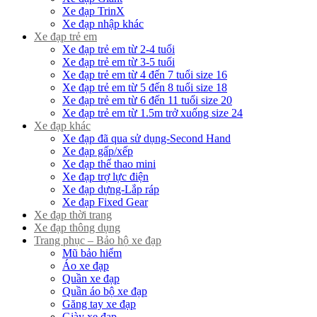
Xe đạp TrinX
Xe đạp nhập khác
Xe đạp trẻ em
Xe đạp trẻ em từ 2-4 tuổi
Xe đạp trẻ em từ 3-5 tuổi
Xe đạp trẻ em từ 4 đến 7 tuổi size 16
Xe đạp trẻ em từ 5 đến 8 tuổi size 18
Xe đạp trẻ em từ 6 đến 11 tuổi size 20
Xe đạp trẻ em từ 1.5m trở xuống size 24
Xe đạp khác
Xe đạp đã qua sử dụng-Second Hand
Xe đạp gấp/xếp
Xe đạp thể thao mini
Xe đạp trợ lực điện
Xe đạp dựng-Lắp ráp
Xe đạp Fixed Gear
Xe đạp thời trang
Xe đạp thông dụng
Trang phục – Bảo hộ xe đạp
Mũ bảo hiểm
Áo xe đạp
Quần xe đạp
Quần áo bộ xe đạp
Găng tay xe đạp
Giày xe đạp