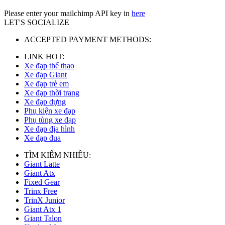
Please enter your mailchimp API key in
here
LET'S SOCIALIZE
ACCEPTED PAYMENT METHODS:
LINK HOT:
Xe đạp thể thao
Xe đạp Giant
Xe đạp trẻ em
Xe đạp thời trang
Xe đạp dựng
Phụ kiện xe đạp
Phụ tùng xe đạp
Xe đạp địa hình
Xe đạp đua
TÌM KIẾM NHIỀU:
Giant Latte
Giant Atx
Fixed Gear
Trinx Free
TrinX Junior
Giant Atx 1
Giant Talon