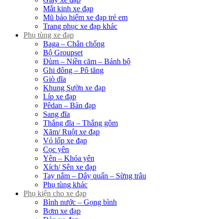
Mắt kinh xe đạp
Mũ bảo hiểm xe đạp trẻ em
Trang phục xe đạp khác
Phụ tùng xe đạp
Baga – Chân chống
Bộ Groupset
Đùm – Niền căm – Bánh bộ
Ghi đông – Pô tăng
Giò dĩa
Khung Sườn xe đạp
Líp xe đạp
Pêdan – Bàn đạp
Sang đĩa
Thắng đĩa – Thắng gôm
Xăm/ Ruột xe đạp
Vỏ lốp xe đạp
Cọc yên
Yên – Khóa yên
Xích/ Sên xe đạp
Tay nắm – Dây quấn – Sừng trâu
Phụ tùng khác
Phụ kiện cho xe đạp
Bình nước – Gọng bình
Bơm xe đạp