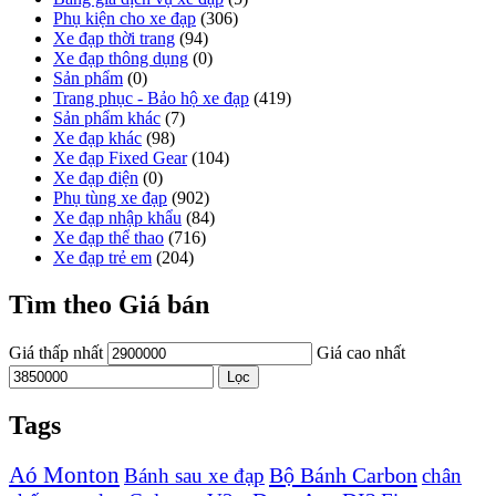
Phụ kiện cho xe đạp
(306)
Xe đạp thời trang
(94)
Xe đạp thông dụng
(0)
Sản phẩm
(0)
Trang phục - Bảo hộ xe đạp
(419)
Sản phẩm khác
(7)
Xe đạp khác
(98)
Xe đạp Fixed Gear
(104)
Xe đạp điện
(0)
Phụ tùng xe đạp
(902)
Xe đạp nhập khẩu
(84)
Xe đạp thể thao
(716)
Xe đạp trẻ em
(204)
Tìm theo Giá bán
Giá thấp nhất
Giá cao nhất
Lọc
Tags
Aó Monton
Bộ Bánh Carbon
Bánh sau xe đạp
chân