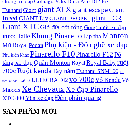
Dura Ace DI2
chống xe đạp
Colnago V3rs
Fix
giant ATX
giant escape
Giant
Giant
Tsunami
Ineed
giant TCR
GIANT Liv
GIANT PROPEL
Giant XTC
Giò đĩa cốt rỗng
Gọng nước xe đạp
Monton
Khung Pinarello
ineed latte
Líp thả
Phụ kiện - Đồ nghề xe đạp
Mũ Royal
Pedan
Pinarello F10
Pinarello F12
Pô
Phụ kiện khác
ruột
tăng xe đạp
Quần Monton
Royal Baby
Royal
Ruột kenda
700c
Tay nắm
Tsunami SNM100
Túi
vỏ 700c
Vỏ Kenda
ULTEGRA DI2
Vỏ
treo xe đạp - Giỏ Rổ
Xe Chevaux
Xe đạp Pinarello
Maxxis
Đèn phản quang
Yên xe đạp
XTC 800
SẢN PHẨM MỚI