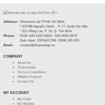
Address:
Showroom tại TP.Hồ Chí Minh:
* 537/8B Nguyễn Oanh, , P. 17, Quận Gò Vấp.
* 321 Hồng Lạc, P. 10, Q. Tân Bình.
Phone:
HCM: 028.2253.0644 - 028.3592.0679
Zalo-Viper: 0378431789 / 0906.305.305
Email:
contact@shopxedap.vn
COMPANY
About Us
Testimonials
Terms & Conditions
Affiliate Program
Contact Us
MY ACCOUNT
My Order
My Wishlist