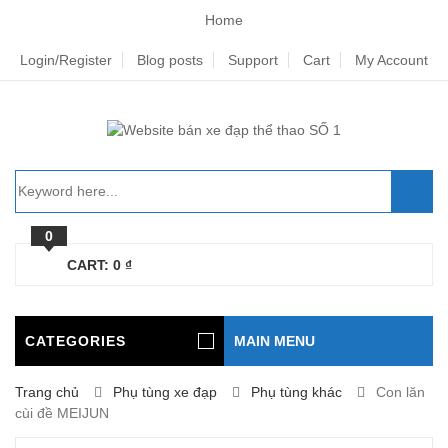
Home
Login/Register
Blog posts
Support
Cart
My Account
0
CART:
0
₫
CATEGORIES
MAIN MENU
Trang chủ
Phụ tùng xe đạp
Phụ tùng khác
Con lăn
cùi đề MEIJUN