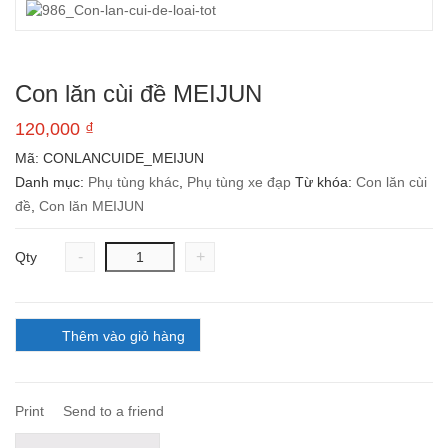
Con lăn cùi đề MEIJUN
120,000
₫
Mã:
CONLANCUIDE_MEIJUN
Danh mục:
Phụ tùng khác
,
Phụ tùng xe đạp
Từ khóa:
Con lăn cùi
đề
,
Con lăn MEIJUN
-
+
Qty
Thêm vào giỏ hàng
Print
Send to a friend