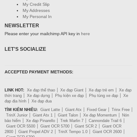
My Credit Slip
My Addresses
My Personal In
NEWSLETTER
Please enter your mailchimp API key in
here
LET'S SOCIALIZE
ACCEPTED PAYMENT METHODS:
LINK HOT:
Xe đạp thể thao
Xe đạp Giant
Xe đạp trẻ em
Xe đạp
thời trang
Xe đạp dựng
Phụ kiện xe đạp
Phụ tùng xe đạp
Xe
đạp địa hình
Xe đạp đua
TÌM KIẾM NHIỀU:
Giant Latte
Giant Atx
Fixed Gear
Trinx Free
TrinX Junior
Giant Atx 1
Giant Talon
Xe đạp Momentum
Nón
bảo hiểm
Xe đạp Pinarello
Trek Marlin 7
Cannondale Trail 6
Giant OCR 5500
Giant OCR 5700
Giant SCR 2
Giant OCR
2800
Giant Propel ADV 2
TrinX Tempo 1.0
Giant OCR 2600