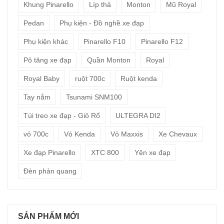
Khung Pinarello
Líp thả
Monton
Mũ Royal
Pedan
Phụ kiện - Đồ nghề xe đạp
Phụ kiện khác
Pinarello F10
Pinarello F12
Pô tăng xe đạp
Quần Monton
Royal
Royal Baby
ruột 700c
Ruột kenda
Tay nắm
Tsunami SNM100
Túi treo xe đạp - Giỏ Rổ
ULTEGRA DI2
vỏ 700c
Vỏ Kenda
Vỏ Maxxis
Xe Chevaux
Xe đạp Pinarello
XTC 800
Yên xe đạp
Đèn phản quang
SẢN PHẨM MỚI