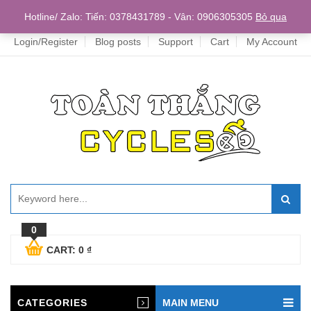
Home
Hotline/ Zalo: Tiến: 0378431789 - Vân: 0906305305
Bỏ qua
Login/Register
Blog posts
Support
Cart
My Account
0
CART:
0
₫
CATEGORIES
MAIN MENU