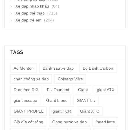
Xe đạp nhập khẩu
(84)
Xe đạp thể thao
(716)
Xe đạp trẻ em
(204)
TAGS
Aó Monton
Bánh sau xe đạp
Bộ Bánh Carbon
chân chống xe đạp
Colnago V3rs
Dura Ace DI2
Fix Tsunami
Giant
giant ATX
giant escape
Giant Ineed
GIANT Liv
GIANT PROPEL
giant TCR
Giant XTC
Giò đĩa cốt rỗng
Gọng nước xe đạp
ineed latte