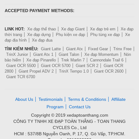
ACCEPTED PAYMENT METHODS:
LINK HOT:
Xe đạp thể thao
Xe đạp Giant
Xe đạp trẻ em
Xe đạp
thời trang
Xe đạp dựng
Phụ kiện xe đạp
Phụ tùng xe đạp
Xe
đạp địa hình
Xe đạp đua
TÌM KIẾM NHIỀU:
Giant Latte
Giant Atx
Fixed Gear
Trinx Free
TrinX Junior
Giant Atx 1
Giant Talon
Xe đạp Momentum
Nón
bảo hiểm
Xe đạp Pinarello
Trek Marlin 7
Cannondale Trail 6
Giant OCR 5500
Giant OCR 5700
Giant SCR 2
Giant OCR
2800
Giant Propel ADV 2
TrinX Tempo 1.0
Giant OCR 2600
Giant TCR 6700
About Us
Testimonials
Terms & Conditions
Affiliate
Program
Contact Us
Copyright © 2019 xedaptoanthang.com
CÔNG TY TNHH XE ĐẠP TOÀN THẮNG - TOAN THANG
CYCLES Co., Ltd
HCM : 537/8B Nguyễn Oanh, P. 17, Q. Gò Vấp, TP.HCM.