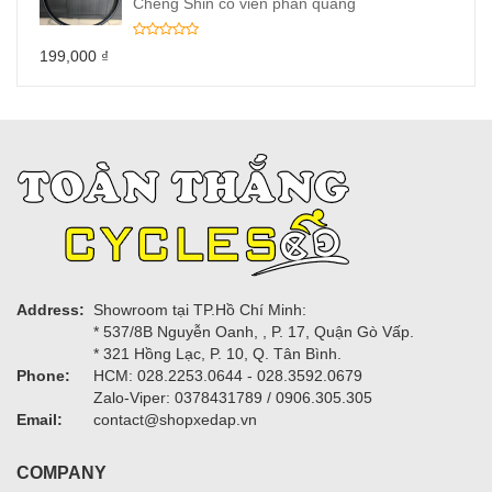
Cheng Shin có viền phản quang
199,000
₫
Address:
Showroom tại TP.Hồ Chí Minh:
* 537/8B Nguyễn Oanh, , P. 17, Quận Gò Vấp.
* 321 Hồng Lạc, P. 10, Q. Tân Bình.
Phone:
HCM: 028.2253.0644 - 028.3592.0679
Zalo-Viper: 0378431789 / 0906.305.305
Email:
contact@shopxedap.vn
COMPANY