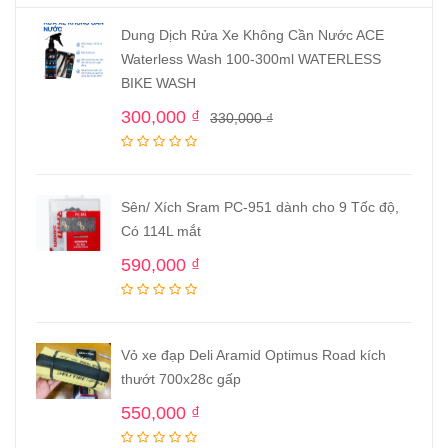
Dung Dịch Rửa Xe Không Cần Nước ACE
Waterless Wash 100-300ml WATERLESS
BIKE WASH
300,000
₫
330,000
₫
Sên/ Xích Sram PC-951 dành cho 9 Tốc độ,
Có 114L mắt
590,000
₫
Vỏ xe đạp Deli Aramid Optimus Road kích
thướt 700x28c gấp
550,000
₫