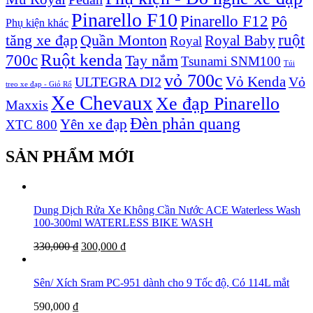
Pinarello F10
Pinarello F12
Pô
Phụ kiện khác
ruột
tăng xe đạp
Quần Monton
Royal Baby
Royal
Ruột kenda
700c
Tay nắm
Tsunami SNM100
Túi
vỏ 700c
Vỏ Kenda
ULTEGRA DI2
Vỏ
treo xe đạp - Giỏ Rổ
Xe Chevaux
Xe đạp Pinarello
Maxxis
Đèn phản quang
Yên xe đạp
XTC 800
SẢN PHẨM MỚI
Dung Dịch Rửa Xe Không Cần Nước ACE Waterless Wash
100-300ml WATERLESS BIKE WASH
330,000
₫
300,000
₫
Sên/ Xích Sram PC-951 dành cho 9 Tốc độ, Có 114L mắt
590,000
₫