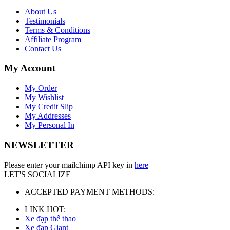
About Us
Testimonials
Terms & Conditions
Affiliate Program
Contact Us
My Account
My Order
My Wishlist
My Credit Slip
My Addresses
My Personal In
NEWSLETTER
Please enter your mailchimp API key in
here
LET'S SOCIALIZE
ACCEPTED PAYMENT METHODS:
LINK HOT:
Xe đạp thể thao
Xe đạp Giant