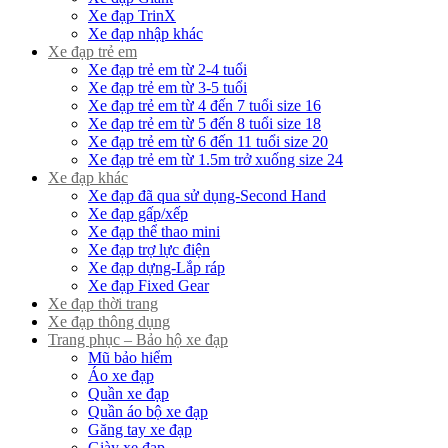
Xe đạp TrinX
Xe đạp nhập khác
Xe đạp trẻ em
Xe đạp trẻ em từ 2-4 tuổi
Xe đạp trẻ em từ 3-5 tuổi
Xe đạp trẻ em từ 4 đến 7 tuổi size 16
Xe đạp trẻ em từ 5 đến 8 tuổi size 18
Xe đạp trẻ em từ 6 đến 11 tuổi size 20
Xe đạp trẻ em từ 1.5m trở xuống size 24
Xe đạp khác
Xe đạp đã qua sử dụng-Second Hand
Xe đạp gấp/xếp
Xe đạp thể thao mini
Xe đạp trợ lực điện
Xe đạp dựng-Lắp ráp
Xe đạp Fixed Gear
Xe đạp thời trang
Xe đạp thông dụng
Trang phục – Bảo hộ xe đạp
Mũ bảo hiểm
Áo xe đạp
Quần xe đạp
Quần áo bộ xe đạp
Găng tay xe đạp
Giày xe đạp