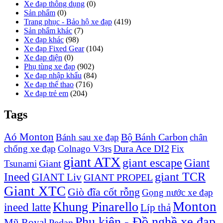
Xe đạp thông dụng
(0)
Sản phẩm
(0)
Trang phục - Bảo hộ xe đạp
(419)
Sản phẩm khác
(7)
Xe đạp khác
(98)
Xe đạp Fixed Gear
(104)
Xe đạp điện
(0)
Phụ tùng xe đạp
(902)
Xe đạp nhập khẩu
(84)
Xe đạp thể thao
(716)
Xe đạp trẻ em
(204)
Tags
Aó Monton
Bộ Bánh Carbon
Bánh sau xe đạp
chân
Dura Ace DI2
chống xe đạp
Colnago V3rs
Fix
giant ATX
giant escape
Giant
Giant
Tsunami
Ineed
giant TCR
GIANT Liv
GIANT PROPEL
Giant XTC
Giò đĩa cốt rỗng
Gọng nước xe đạp
Monton
Khung Pinarello
ineed latte
Líp thả
Phụ kiện - Đồ nghề xe đạp
Mũ Royal
Pedan