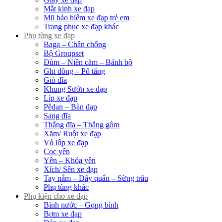
Mắt kinh xe đạp
Mũ bảo hiểm xe đạp trẻ em
Trang phục xe đạp khác
Phụ tùng xe đạp
Baga – Chân chống
Bộ Groupset
Đùm – Niền căm – Bánh bộ
Ghi đông – Pô tăng
Giò dĩa
Khung Sườn xe đạp
Líp xe đạp
Pêdan – Bàn đạp
Sang đĩa
Thắng đĩa – Thắng gôm
Xăm/ Ruột xe đạp
Vỏ lốp xe đạp
Cọc yên
Yên – Khóa yên
Xích/ Sên xe đạp
Tay nắm – Dây quấn – Sừng trâu
Phụ tùng khác
Phụ kiện cho xe đạp
Bình nước – Gọng bình
Bơm xe đạp