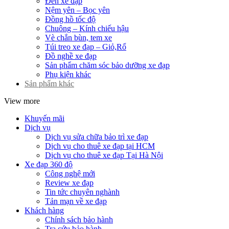
Đèn xe đạp
Nệm yên – Bọc yên
Đồng hồ tốc độ
Chuông – Kính chiếu hậu
Vè chắn bùn, tem xe
Túi treo xe đạp – Giỏ,Rổ
Đồ nghề xe đạp
Sản phẩm chăm sóc bảo dưỡng xe đạp
Phụ kiện khác
Sản phẩm khác
View more
Khuyến mãi
Dịch vụ
Dịch vụ sửa chữa bảo trì xe đạp
Dịch vụ cho thuê xe đạp tại HCM
Dịch vụ cho thuê xe đạp Tại Hà Nội
Xe đạp 360 độ
Công nghệ mới
Review xe đạp
Tin tức chuyên nghành
Tản mạn về xe đạp
Khách hàng
Chính sách bảo hành
Tra cứu bảo hành