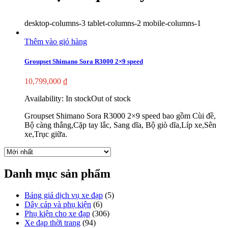
desktop-columns-3 tablet-columns-2 mobile-columns-1
Thêm vào giỏ hàng
Groupset Shimano Sora R3000 2×9 speed
10,799,000
₫
Availability:
In stock
Out of stock
Groupset Shimano Sora R3000 2×9 speed bao gồm Cùi đề,
Bộ càng thắng,Cặp tay lắc, Sang dĩa, Bộ giò dĩa,Líp xe,Sên
xe,Trục giữa.
Danh mục sản phẩm
Bảng giá dịch vụ xe đạp
(5)
Dây cáp và phụ kiện
(6)
Phụ kiện cho xe đạp
(306)
Xe đạp thời trang
(94)