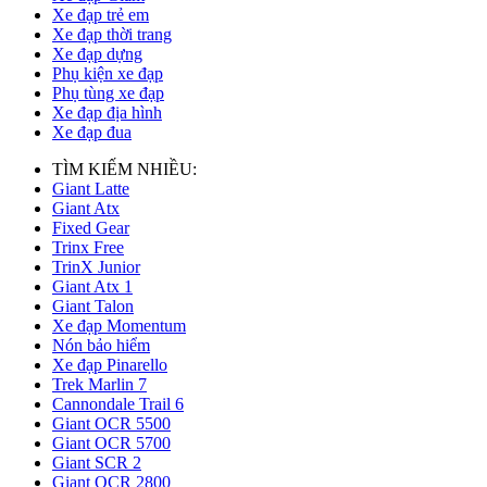
Xe đạp trẻ em
Xe đạp thời trang
Xe đạp dựng
Phụ kiện xe đạp
Phụ tùng xe đạp
Xe đạp địa hình
Xe đạp đua
TÌM KIẾM NHIỀU:
Giant Latte
Giant Atx
Fixed Gear
Trinx Free
TrinX Junior
Giant Atx 1
Giant Talon
Xe đạp Momentum
Nón bảo hiểm
Xe đạp Pinarello
Trek Marlin 7
Cannondale Trail 6
Giant OCR 5500
Giant OCR 5700
Giant SCR 2
Giant OCR 2800