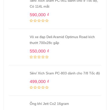
Sên/ Xích Sram PC-951 dành cho 9 Tốc độ,
Có 114L mắt
590,000
₫
Vỏ xe đạp Deli Aramid Optimus Road kích
thướt 700x28c gấp
550,000
₫
Sên/ Xích Sram PC-803 dành cho 7/8 Tốc độ
499,000
₫
Ống khí Jett Co2 16gram