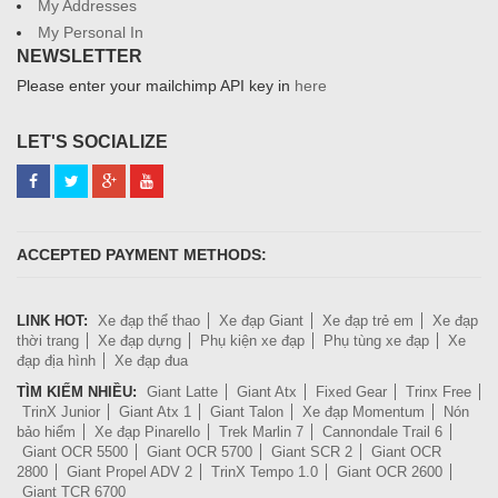
My Addresses
My Personal In
NEWSLETTER
Please enter your mailchimp API key in
here
LET'S SOCIALIZE
ACCEPTED PAYMENT METHODS:
LINK HOT:
Xe đạp thể thao
Xe đạp Giant
Xe đạp trẻ em
Xe đạp
thời trang
Xe đạp dựng
Phụ kiện xe đạp
Phụ tùng xe đạp
Xe
đạp địa hình
Xe đạp đua
TÌM KIẾM NHIỀU:
Giant Latte
Giant Atx
Fixed Gear
Trinx Free
TrinX Junior
Giant Atx 1
Giant Talon
Xe đạp Momentum
Nón
bảo hiểm
Xe đạp Pinarello
Trek Marlin 7
Cannondale Trail 6
Giant OCR 5500
Giant OCR 5700
Giant SCR 2
Giant OCR
2800
Giant Propel ADV 2
TrinX Tempo 1.0
Giant OCR 2600
Giant TCR 6700