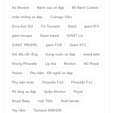
Aó Monton
Bánh sau xe đạp
Bộ Bánh Carbon
chân chống xe đạp
Colnago V3rs
Dura Ace DI2
Fix Tsunami
Giant
giant ATX
giant escape
Giant Ineed
GIANT Liv
GIANT PROPEL
giant TCR
Giant XTC
Giò đĩa cốt rỗng
Gọng nước xe đạp
ineed latte
Khung Pinarello
Líp thả
Monton
Mũ Royal
Pedan
Phụ kiện - Đồ nghề xe đạp
Phụ kiện khác
Pinarello F10
Pinarello F12
Pô tăng xe đạp
Quần Monton
Royal
Royal Baby
ruột 700c
Ruột kenda
Tay nắm
Tsunami SNM100