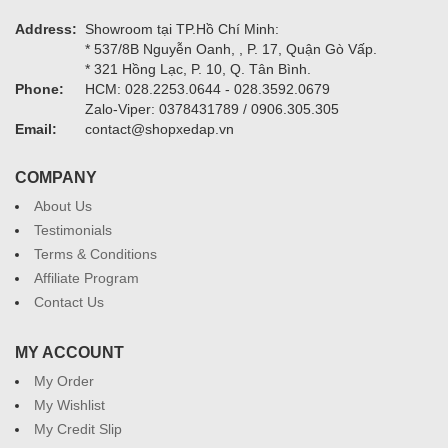
Address:
Showroom tại TP.Hồ Chí Minh:
* 537/8B Nguyễn Oanh, , P. 17, Quận Gò Vấp.
* 321 Hồng Lạc, P. 10, Q. Tân Bình.
Phone:
HCM: 028.2253.0644 - 028.3592.0679
Zalo-Viper: 0378431789 / 0906.305.305
Email:
contact@shopxedap.vn
COMPANY
About Us
Testimonials
Terms & Conditions
Affiliate Program
Contact Us
MY ACCOUNT
My Order
My Wishlist
My Credit Slip