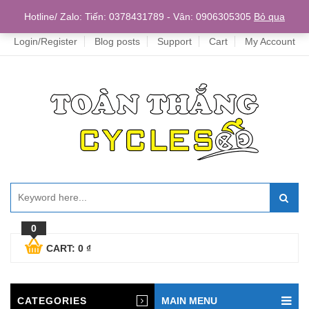
Home
Hotline/ Zalo: Tiến: 0378431789 - Vân: 0906305305
Bỏ qua
Login/Register
Blog posts
Support
Cart
My Account
0
CART:
0
₫
CATEGORIES
MAIN MENU