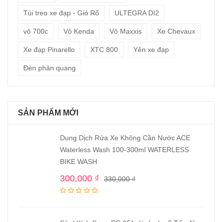
Túi treo xe đạp - Giỏ Rổ
ULTEGRA DI2
vỏ 700c
Vỏ Kenda
Vỏ Maxxis
Xe Chevaux
Xe đạp Pinarello
XTC 800
Yên xe đạp
Đèn phản quang
SẢN PHẨM MỚI
Dung Dịch Rửa Xe Không Cần Nước ACE
Waterless Wash 100-300ml WATERLESS
BIKE WASH
300,000
₫
330,000
₫