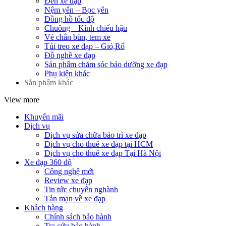
Đèn xe đạp
Nệm yên – Bọc yên
Đồng hồ tốc độ
Chuông – Kính chiếu hậu
Vè chắn bùn, tem xe
Túi treo xe đạp – Giỏ,Rổ
Đồ nghề xe đạp
Sản phẩm chăm sóc bảo dưỡng xe đạp
Phụ kiện khác
Sản phẩm khác
View more
Khuyến mãi
Dịch vụ
Dịch vụ sửa chữa bảo trì xe đạp
Dịch vụ cho thuê xe đạp tại HCM
Dịch vụ cho thuê xe đạp Tại Hà Nội
Xe đạp 360 độ
Công nghệ mới
Review xe đạp
Tin tức chuyên nghành
Tản mạn về xe đạp
Khách hàng
Chính sách bảo hành
Tra cứu bảo hành