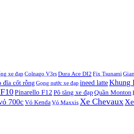
Dura Ace DI2
Gian
ống xe đạp
Colnago V3rs
Fix Tsunami
Khung P
ineed latte
 đĩa cốt rỗng
Gọng nước xe đạp
 F10
Pinarello F12
Pô tăng xe đạp
Quần Monton
Xe Chevaux
vỏ 700c
Xe
Vỏ Kenda
Vỏ Maxxis