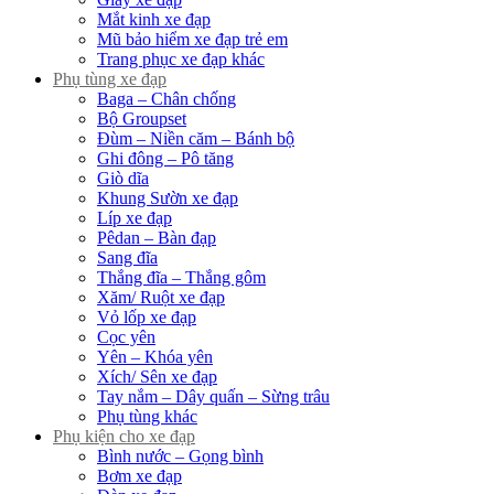
Mắt kinh xe đạp
Mũ bảo hiểm xe đạp trẻ em
Trang phục xe đạp khác
Phụ tùng xe đạp
Baga – Chân chống
Bộ Groupset
Đùm – Niền căm – Bánh bộ
Ghi đông – Pô tăng
Giò dĩa
Khung Sườn xe đạp
Líp xe đạp
Pêdan – Bàn đạp
Sang đĩa
Thắng đĩa – Thắng gôm
Xăm/ Ruột xe đạp
Vỏ lốp xe đạp
Cọc yên
Yên – Khóa yên
Xích/ Sên xe đạp
Tay nắm – Dây quấn – Sừng trâu
Phụ tùng khác
Phụ kiện cho xe đạp
Bình nước – Gọng bình
Bơm xe đạp