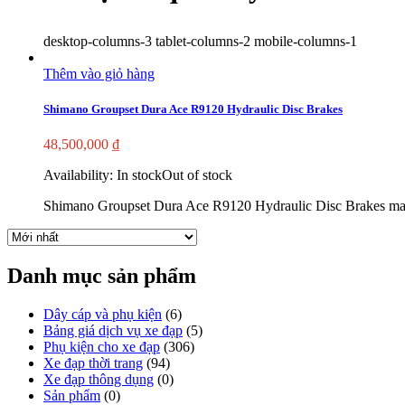
desktop-columns-3 tablet-columns-2 mobile-columns-1
Thêm vào giỏ hàng
Shimano Groupset Dura Ace R9120 Hydraulic Disc Brakes
48,500,000
₫
Availability:
In stock
Out of stock
Shimano Groupset Dura Ace R9120 Hydraulic Disc Brakes mang sứ
Danh mục sản phẩm
Dây cáp và phụ kiện
(6)
Bảng giá dịch vụ xe đạp
(5)
Phụ kiện cho xe đạp
(306)
Xe đạp thời trang
(94)
Xe đạp thông dụng
(0)
Sản phẩm
(0)