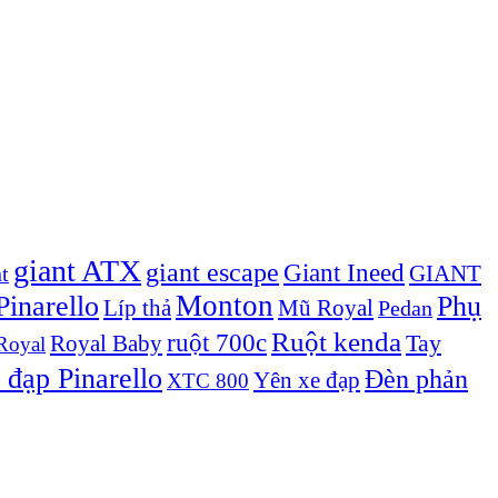
giant ATX
giant escape
Giant Ineed
GIANT
t
Monton
inarello
Phụ
Líp thả
Mũ Royal
Pedan
Ruột kenda
ruột 700c
Royal Baby
Tay
Royal
 đạp Pinarello
Đèn phản
Yên xe đạp
XTC 800