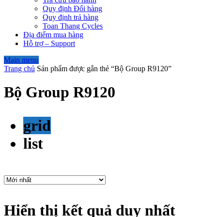
Quy định Đổi hàng
Quy định trả hàng
Toan Thang Cycles
Địa điểm mua hàng
Hỗ trợ – Support
Main menu
Trang chủ
Sản phẩm được gắn thẻ “Bộ Group R9120”
Bộ Group R9120
grid
list
Hiển thị kết quả duy nhất