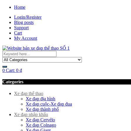
Home
Login/Register
Blog posts
Support
Cart
My Account
0
Cart:
0
₫
Categories
Xe đạp thể thao
Xe đạp địa hình
Xe đạp cuộc-Xe đạp đua
Xe đạp thành phố
Xe đạp nhập khẩu
Xe đạp Cervélo
Xe đạp Colnago
Xe đạp Giant