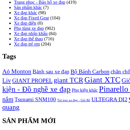
Trang phục - Bảo hộ xe đạp
(419)
Sản phẩm khác
(7)
Xe đạp khác
(98)
Xe đạp Fixed Gear
(104)
Xe đạp điện
(0)
Phụ tùng xe đạp
(902)
Xe đạp nhập khẩu
(84)
Xe đạp thể thao
(716)
Xe đạp trẻ em
(204)
Tags
Aó Monton
Bộ Bánh Carbon
Bánh sau xe đạp
chân ch
Giant XTC
giant TCR
Liv
Giò
GIANT PROPEL
Pinarello
kiện - Đồ nghề xe đạp
Phụ kiện khác
nắm
ULTEGRA DI2
Tsunami SNM100
Túi treo xe đạp - Giỏ Rổ
quang
SẢN PHẨM MỚI