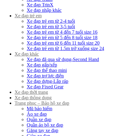
Xe đạp TrinX
Xe đạp nhập khác
Xe đạp trẻ em
Xe đạp trẻ em từ 2-4 tuổi
Xe đạp trẻ em từ 3-5 tuổi
Xe đạp trẻ em từ 4 đến 7 tuổi size 16
Xe đạp trẻ em từ 5 đến 8 tuổi size 18
Xe đạp trẻ em từ 6 đến 11 tuổi size 20
Xe đạp trẻ em từ 1.5m trở xuống size 24
Xe đạp khác
Xe đạp đã qua sử dụng-Second Hand
Xe đạp gấp/xếp
Xe đạp thể thao mini
Xe đạp trợ lực điện
Xe đạp dựng-Lắp ráp
Xe đạp Fixed Gear
Xe đạp thời trang
Xe đạp thông dụng
Trang phục – Bảo hộ xe đạp
Mũ bảo hiểm
Áo xe đạp
Quần xe đạp
Quần áo bộ xe đạp
Găng tay xe đạp
Giày xe đạp