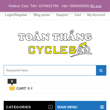
Home
Hotline/ Zalo: Tiến: 0378431789 - Vân: 0906305305
Bỏ qua
Login/Register
Blog posts
Support
Cart
My Account
0
CART:
0
₫
CATEGORIES
MAIN MENU