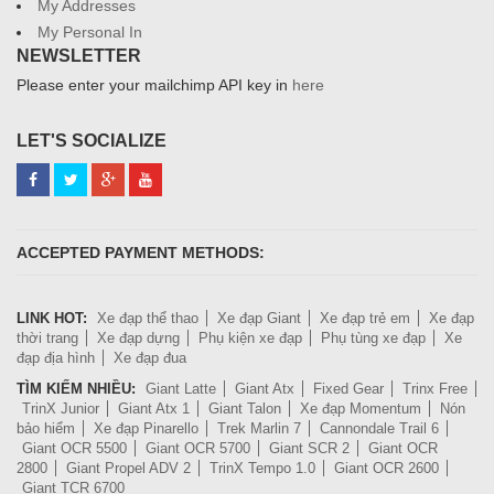
My Addresses
My Personal In
NEWSLETTER
Please enter your mailchimp API key in
here
LET'S SOCIALIZE
ACCEPTED PAYMENT METHODS:
LINK HOT:
Xe đạp thể thao
Xe đạp Giant
Xe đạp trẻ em
Xe đạp
thời trang
Xe đạp dựng
Phụ kiện xe đạp
Phụ tùng xe đạp
Xe
đạp địa hình
Xe đạp đua
TÌM KIẾM NHIỀU:
Giant Latte
Giant Atx
Fixed Gear
Trinx Free
TrinX Junior
Giant Atx 1
Giant Talon
Xe đạp Momentum
Nón
bảo hiểm
Xe đạp Pinarello
Trek Marlin 7
Cannondale Trail 6
Giant OCR 5500
Giant OCR 5700
Giant SCR 2
Giant OCR
2800
Giant Propel ADV 2
TrinX Tempo 1.0
Giant OCR 2600
Giant TCR 6700