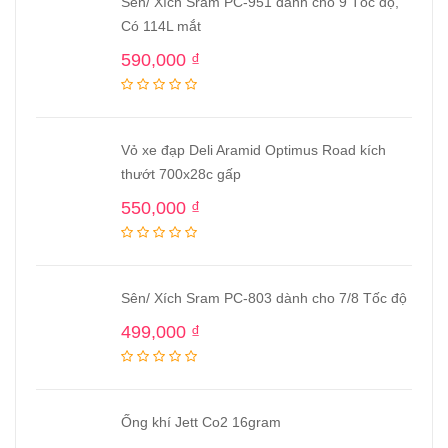
Sên/ Xích Sram PC-951 dành cho 9 Tốc độ,
Có 114L mắt
590,000
₫
Vỏ xe đạp Deli Aramid Optimus Road kích
thướt 700x28c gấp
550,000
₫
Sên/ Xích Sram PC-803 dành cho 7/8 Tốc độ
499,000
₫
Ống khí Jett Co2 16gram