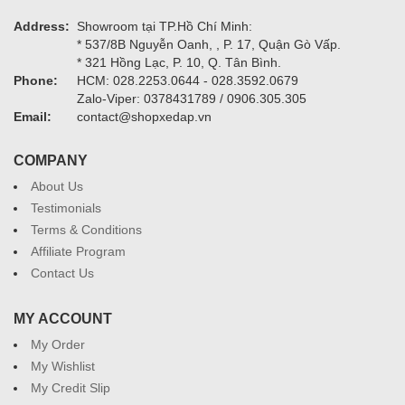
Address:
Showroom tại TP.Hồ Chí Minh:
* 537/8B Nguyễn Oanh, , P. 17, Quận Gò Vấp.
* 321 Hồng Lạc, P. 10, Q. Tân Bình.
Phone:
HCM: 028.2253.0644 - 028.3592.0679
Zalo-Viper: 0378431789 / 0906.305.305
Email:
contact@shopxedap.vn
COMPANY
About Us
Testimonials
Terms & Conditions
Affiliate Program
Contact Us
MY ACCOUNT
My Order
My Wishlist
My Credit Slip