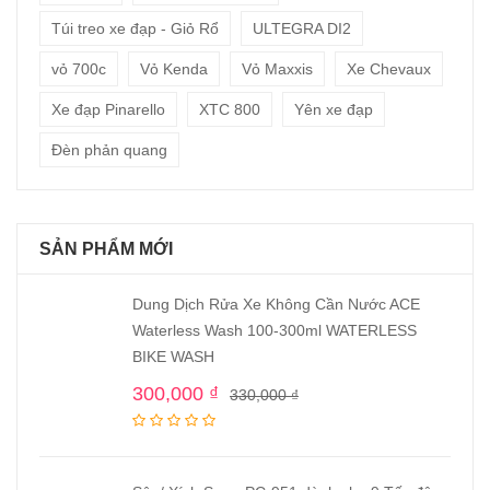
Túi treo xe đạp - Giỏ Rổ
ULTEGRA DI2
vỏ 700c
Vỏ Kenda
Vỏ Maxxis
Xe Chevaux
Xe đạp Pinarello
XTC 800
Yên xe đạp
Đèn phản quang
SẢN PHẨM MỚI
Dung Dịch Rửa Xe Không Cần Nước ACE
Waterless Wash 100-300ml WATERLESS
BIKE WASH
300,000
₫
330,000
₫