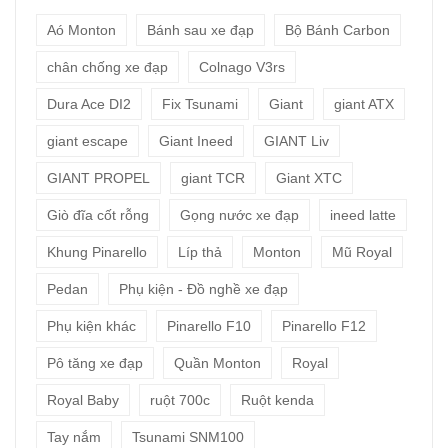
Aó Monton
Bánh sau xe đạp
Bộ Bánh Carbon
chân chống xe đạp
Colnago V3rs
Dura Ace DI2
Fix Tsunami
Giant
giant ATX
giant escape
Giant Ineed
GIANT Liv
GIANT PROPEL
giant TCR
Giant XTC
Giò đĩa cốt rỗng
Gọng nước xe đạp
ineed latte
Khung Pinarello
Líp thả
Monton
Mũ Royal
Pedan
Phụ kiện - Đồ nghề xe đạp
Phụ kiện khác
Pinarello F10
Pinarello F12
Pô tăng xe đạp
Quần Monton
Royal
Royal Baby
ruột 700c
Ruột kenda
Tay nắm
Tsunami SNM100