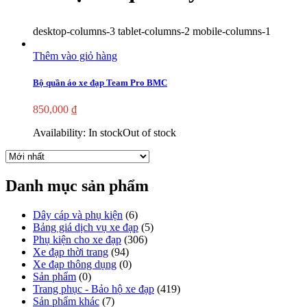
desktop-columns-3 tablet-columns-2 mobile-columns-1
Thêm vào giỏ hàng
Bộ quần áo xe đạp Team Pro BMC
850,000
₫
Availability:
In stock
Out of stock
Danh mục sản phẩm
Dây cáp và phụ kiện
(6)
Bảng giá dịch vụ xe đạp
(5)
Phụ kiện cho xe đạp
(306)
Xe đạp thời trang
(94)
Xe đạp thông dụng
(0)
Sản phẩm
(0)
Trang phục - Bảo hộ xe đạp
(419)
Sản phẩm khác
(7)