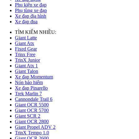
Phụ kiện xe đạp
Phụ tùng xe đạp
Xe đạp địa hình
Xe đạp đua
TÌM KIẾM NHIỀU:
Giant Latte
Giant Atx
Fixed Gear
Trinx Free
TrinX Junior
Giant Atx 1
Giant Talon
Xe đạp Momentum
Nón bảo hiểm
Xe đạp Pinarello
Trek Marlin 7
Cannondale Trail 6
Giant OCR 5500
Giant OCR 5700
Giant SCR 2
Giant OCR 2800
Giant Propel ADV 2
TrinX Tempo 1.0
Giant OCR 2600