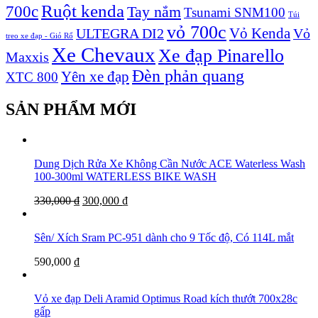
Ruột kenda
700c
Tay nắm
Tsunami SNM100
Túi
vỏ 700c
Vỏ Kenda
ULTEGRA DI2
Vỏ
treo xe đạp - Giỏ Rổ
Xe Chevaux
Xe đạp Pinarello
Maxxis
Đèn phản quang
Yên xe đạp
XTC 800
SẢN PHẨM MỚI
Dung Dịch Rửa Xe Không Cần Nước ACE Waterless Wash
100-300ml WATERLESS BIKE WASH
330,000
₫
300,000
₫
Sên/ Xích Sram PC-951 dành cho 9 Tốc độ, Có 114L mắt
590,000
₫
Vỏ xe đạp Deli Aramid Optimus Road kích thướt 700x28c
gấp