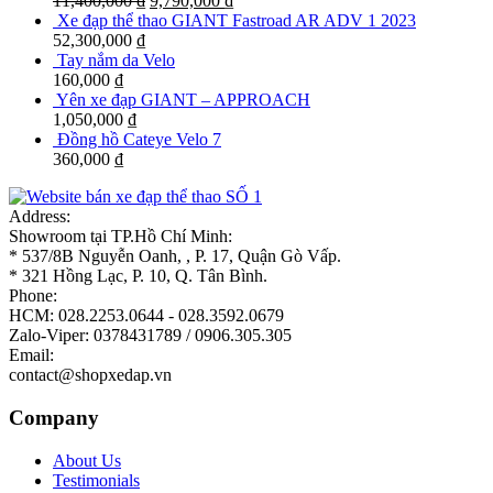
11,400,000
₫
9,790,000
₫
Xe đạp thể thao GIANT Fastroad AR ADV 1 2023
52,300,000
₫
Tay nắm da Velo
160,000
₫
Yên xe đạp GIANT – APPROACH
1,050,000
₫
Đồng hồ Cateye Velo 7
360,000
₫
Address:
Showroom tại TP.Hồ Chí Minh:
* 537/8B Nguyễn Oanh, , P. 17, Quận Gò Vấp.
* 321 Hồng Lạc, P. 10, Q. Tân Bình.
Phone:
HCM: 028.2253.0644 - 028.3592.0679
Zalo-Viper: 0378431789 / 0906.305.305
Email:
contact@shopxedap.vn
Company
About Us
Testimonials