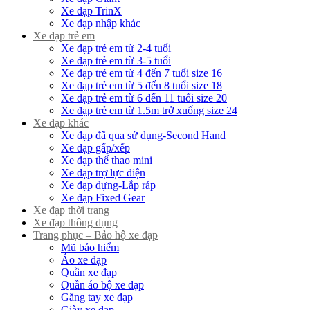
Xe đạp TrinX
Xe đạp nhập khác
Xe đạp trẻ em
Xe đạp trẻ em từ 2-4 tuổi
Xe đạp trẻ em từ 3-5 tuổi
Xe đạp trẻ em từ 4 đến 7 tuổi size 16
Xe đạp trẻ em từ 5 đến 8 tuổi size 18
Xe đạp trẻ em từ 6 đến 11 tuổi size 20
Xe đạp trẻ em từ 1.5m trở xuống size 24
Xe đạp khác
Xe đạp đã qua sử dụng-Second Hand
Xe đạp gấp/xếp
Xe đạp thể thao mini
Xe đạp trợ lực điện
Xe đạp dựng-Lắp ráp
Xe đạp Fixed Gear
Xe đạp thời trang
Xe đạp thông dụng
Trang phục – Bảo hộ xe đạp
Mũ bảo hiểm
Áo xe đạp
Quần xe đạp
Quần áo bộ xe đạp
Găng tay xe đạp
Giày xe đạp