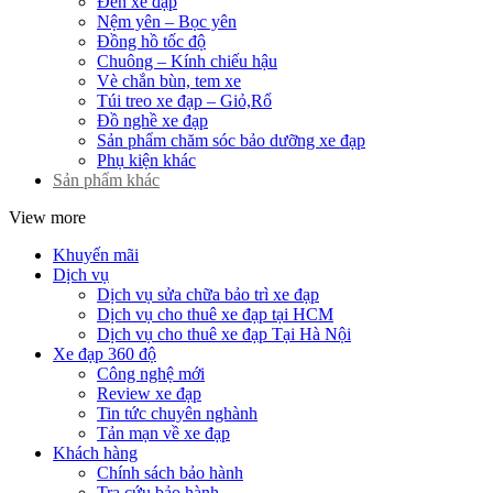
Đèn xe đạp
Nệm yên – Bọc yên
Đồng hồ tốc độ
Chuông – Kính chiếu hậu
Vè chắn bùn, tem xe
Túi treo xe đạp – Giỏ,Rổ
Đồ nghề xe đạp
Sản phẩm chăm sóc bảo dưỡng xe đạp
Phụ kiện khác
Sản phẩm khác
View more
Khuyến mãi
Dịch vụ
Dịch vụ sửa chữa bảo trì xe đạp
Dịch vụ cho thuê xe đạp tại HCM
Dịch vụ cho thuê xe đạp Tại Hà Nội
Xe đạp 360 độ
Công nghệ mới
Review xe đạp
Tin tức chuyên nghành
Tản mạn về xe đạp
Khách hàng
Chính sách bảo hành
Tra cứu bảo hành