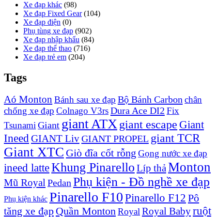
Xe đạp khác
(98)
Xe đạp Fixed Gear
(104)
Xe đạp điện
(0)
Phụ tùng xe đạp
(902)
Xe đạp nhập khẩu
(84)
Xe đạp thể thao
(716)
Xe đạp trẻ em
(204)
Tags
Aó Monton
Bộ Bánh Carbon
Bánh sau xe đạp
chân
Dura Ace DI2
chống xe đạp
Colnago V3rs
Fix
giant ATX
giant escape
Giant
Giant
Tsunami
Ineed
giant TCR
GIANT Liv
GIANT PROPEL
Giant XTC
Giò đĩa cốt rỗng
Gọng nước xe đạp
Monton
Khung Pinarello
ineed latte
Líp thả
Phụ kiện - Đồ nghề xe đạp
Mũ Royal
Pedan
Pinarello F10
Pinarello F12
Pô
Phụ kiện khác
ruột
tăng xe đạp
Quần Monton
Royal Baby
Royal