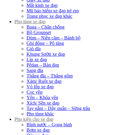
Mắt kinh xe đạp
Mũ bảo hiểm xe đạp trẻ em
Trang phục xe đạp khác
Phụ tùng xe đạp
Baga – Chân chống
Bộ Groupset
Đùm – Niền căm – Bánh bộ
Ghi đông – Pô tăng
Giò dĩa
Khung Sườn xe đạp
Líp xe đạp
Pêdan – Bàn đạp
Sang đĩa
Thắng đĩa – Thắng gôm
Xăm/ Ruột xe đạp
Vỏ lốp xe đạp
Cọc yên
Yên – Khóa yên
Xích/ Sên xe đạp
Tay nắm – Dây quấn – Sừng trâu
Phụ tùng khác
Phụ kiện cho xe đạp
Bình nước – Gọng bình
Bơm xe đạp