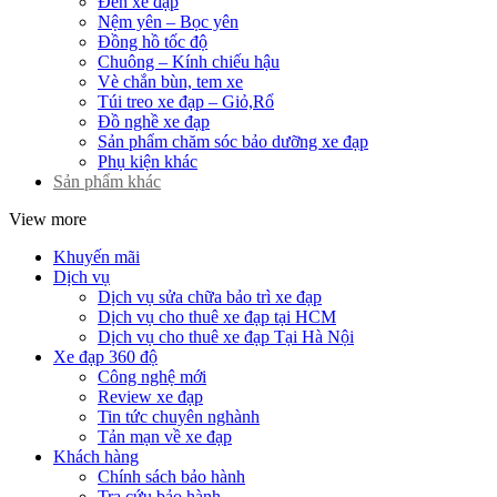
Đèn xe đạp
Nệm yên – Bọc yên
Đồng hồ tốc độ
Chuông – Kính chiếu hậu
Vè chắn bùn, tem xe
Túi treo xe đạp – Giỏ,Rổ
Đồ nghề xe đạp
Sản phẩm chăm sóc bảo dưỡng xe đạp
Phụ kiện khác
Sản phẩm khác
View more
Khuyến mãi
Dịch vụ
Dịch vụ sửa chữa bảo trì xe đạp
Dịch vụ cho thuê xe đạp tại HCM
Dịch vụ cho thuê xe đạp Tại Hà Nội
Xe đạp 360 độ
Công nghệ mới
Review xe đạp
Tin tức chuyên nghành
Tản mạn về xe đạp
Khách hàng
Chính sách bảo hành
Tra cứu bảo hành