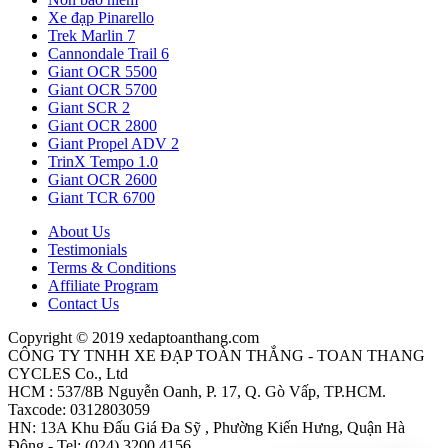
Xe đạp Pinarello
Trek Marlin 7
Cannondale Trail 6
Giant OCR 5500
Giant OCR 5700
Giant SCR 2
Giant OCR 2800
Giant Propel ADV 2
TrinX Tempo 1.0
Giant OCR 2600
Giant TCR 6700
About Us
Testimonials
Terms & Conditions
Affiliate Program
Contact Us
Copyright © 2019 xedaptoanthang.com
CÔNG TY TNHH XE ĐẠP TOÀN THẮNG - TOAN THANG
CYCLES Co., Ltd
HCM : 537/8B Nguyễn Oanh, P. 17, Q. Gò Vấp, TP.HCM.
Taxcode: 0312803059
HN: 13A Khu Đấu Giá Đa Sỹ , Phường Kiến Hưng, Quận Hà
Đông - Tel: (024) 3200 4156