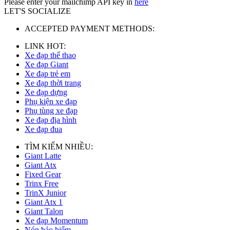
Please enter your mailchimp API key in
here
LET'S SOCIALIZE
ACCEPTED PAYMENT METHODS:
LINK HOT:
Xe đạp thể thao
Xe đạp Giant
Xe đạp trẻ em
Xe đạp thời trang
Xe đạp dựng
Phụ kiện xe đạp
Phụ tùng xe đạp
Xe đạp địa hình
Xe đạp đua
TÌM KIẾM NHIỀU:
Giant Latte
Giant Atx
Fixed Gear
Trinx Free
TrinX Junior
Giant Atx 1
Giant Talon
Xe đạp Momentum
Nón bảo hiểm