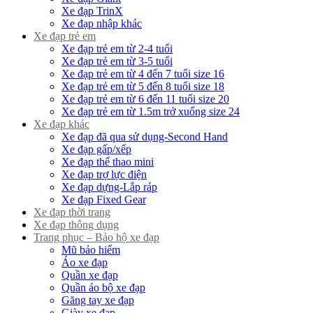
Xe đạp TrinX
Xe đạp nhập khác
Xe đạp trẻ em
Xe đạp trẻ em từ 2-4 tuổi
Xe đạp trẻ em từ 3-5 tuổi
Xe đạp trẻ em từ 4 đến 7 tuổi size 16
Xe đạp trẻ em từ 5 đến 8 tuổi size 18
Xe đạp trẻ em từ 6 đến 11 tuổi size 20
Xe đạp trẻ em từ 1.5m trở xuống size 24
Xe đạp khác
Xe đạp đã qua sử dụng-Second Hand
Xe đạp gấp/xếp
Xe đạp thể thao mini
Xe đạp trợ lực điện
Xe đạp dựng-Lắp ráp
Xe đạp Fixed Gear
Xe đạp thời trang
Xe đạp thông dụng
Trang phục – Bảo hộ xe đạp
Mũ bảo hiểm
Áo xe đạp
Quần xe đạp
Quần áo bộ xe đạp
Găng tay xe đạp
Giày xe đạp