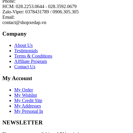
Phone:
HCM: 028.2253.0644 - 028.3592.0679
Zalo-Viper: 0378431789 / 0906.305.305
Email:
contact@shopxedap.vn
Company
About Us
Testimonials
Terms & Conditions
Affiliate Program
Contact Us
My Account
My Order
My Wishlist
My Credit Slip
My Addresses
My Personal In
NEWSLETTER