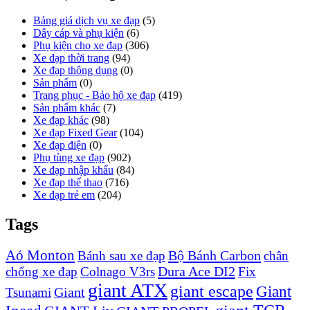
Bảng giá dịch vụ xe đạp
(5)
Dây cáp và phụ kiện
(6)
Phụ kiện cho xe đạp
(306)
Xe đạp thời trang
(94)
Xe đạp thông dụng
(0)
Sản phẩm
(0)
Trang phục - Bảo hộ xe đạp
(419)
Sản phẩm khác
(7)
Xe đạp khác
(98)
Xe đạp Fixed Gear
(104)
Xe đạp điện
(0)
Phụ tùng xe đạp
(902)
Xe đạp nhập khẩu
(84)
Xe đạp thể thao
(716)
Xe đạp trẻ em
(204)
Tags
Aó Monton
Bộ Bánh Carbon
Bánh sau xe đạp
chân
Dura Ace DI2
chống xe đạp
Colnago V3rs
Fix
giant ATX
giant escape
Giant
Giant
Tsunami