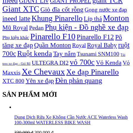
Ineed
giant TCR
GIANT Liv
GIANT PROPEL
Giant XTC
Giò đĩa cốt rỗng
Gọng nước xe đạp
Monton
Khung Pinarello
ineed latte
Líp thả
Phụ kiện - Đồ nghề xe đạp
Mũ Royal
Pedan
Pinarello F10
Pinarello F12
Pô
Phụ kiện khác
ruột
tăng xe đạp
Quần Monton
Royal Baby
Royal
Ruột kenda
700c
Tay nắm
Tsunami SNM100
Túi
vỏ 700c
Vỏ Kenda
ULTEGRA DI2
Vỏ
treo xe đạp - Giỏ Rổ
Xe Chevaux
Xe đạp Pinarello
Maxxis
Đèn phản quang
Yên xe đạp
XTC 800
SẢN PHẨM MỚI
Dung Dịch Rửa Xe Không Cần Nước ACE Waterless Wash
100-300ml WATERLESS BIKE WASH
330,000
₫
300,000
₫