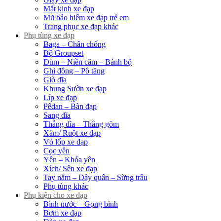
Mắt kinh xe đạp
Mũ bảo hiểm xe đạp trẻ em
Trang phục xe đạp khác
Phụ tùng xe đạp
Baga – Chân chống
Bộ Groupset
Đùm – Niền căm – Bánh bộ
Ghi đông – Pô tăng
Giò dĩa
Khung Sườn xe đạp
Líp xe đạp
Pêdan – Bàn đạp
Sang đĩa
Thắng đĩa – Thắng gôm
Xăm/ Ruột xe đạp
Vỏ lốp xe đạp
Cọc yên
Yên – Khóa yên
Xích/ Sên xe đạp
Tay nắm – Dây quấn – Sừng trâu
Phụ tùng khác
Phụ kiện cho xe đạp
Bình nước – Gọng bình
Bơm xe đạp