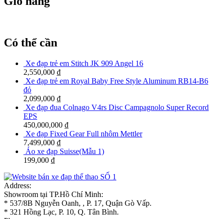
Giỏ hàng
Có thể cần
Xe đạp trẻ em Stitch JK 909 Angel 16
2,550,000
₫
Xe đạp trẻ em Royal Baby Free Style Aluminum RB14-B6
đỏ
2,099,000
₫
Xe đạp đua Colnago V4rs Disc Campagnolo Super Record
EPS
450,000,000
₫
Xe đạp Fixed Gear Full nhôm Mettler
7,499,000
₫
Áo xe đạp Suisse(Mẫu 1)
199,000
₫
Address:
Showroom tại TP.Hồ Chí Minh:
* 537/8B Nguyễn Oanh, , P. 17, Quận Gò Vấp.
* 321 Hồng Lạc, P. 10, Q. Tân Bình.