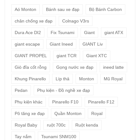
Aó Monton
Bánh sau xe đạp
Bộ Bánh Carbon
chân chống xe đạp
Colnago V3rs
Dura Ace DI2
Fix Tsunami
Giant
giant ATX
giant escape
Giant Ineed
GIANT Liv
GIANT PROPEL
giant TCR
Giant XTC
Giò đĩa cốt rỗng
Gọng nước xe đạp
ineed latte
Khung Pinarello
Líp thả
Monton
Mũ Royal
Pedan
Phụ kiện - Đồ nghề xe đạp
Phụ kiện khác
Pinarello F10
Pinarello F12
Pô tăng xe đạp
Quần Monton
Royal
Royal Baby
ruột 700c
Ruột kenda
Tay nắm
Tsunami SNM100