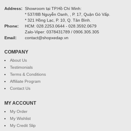
Address:
Showroom tại TP.Hồ Chí Minh:
* 537/8B Nguyễn Oanh, , P. 17, Quận Gò Vấp.
* 321 Hồng Lạc, P. 10, Q. Tân Bình.
Phone:
HCM: 028.2253.0644 - 028.3592.0679
Zalo-Viper: 0378431789 / 0906.305.305
Email:
contact@shopxedap.vn
COMPANY
About Us
Testimonials
Terms & Conditions
Affiliate Program
Contact Us
MY ACCOUNT
My Order
My Wishlist
My Credit Slip