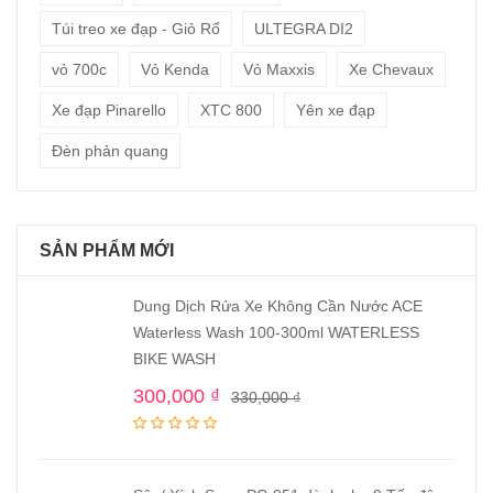
Túi treo xe đạp - Giỏ Rổ
ULTEGRA DI2
vỏ 700c
Vỏ Kenda
Vỏ Maxxis
Xe Chevaux
Xe đạp Pinarello
XTC 800
Yên xe đạp
Đèn phản quang
SẢN PHẨM MỚI
Dung Dịch Rửa Xe Không Cần Nước ACE
Waterless Wash 100-300ml WATERLESS
BIKE WASH
300,000
₫
330,000
₫