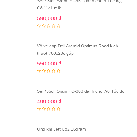
Sên/ Xích Sram PC-951 dành cho 9 Tốc độ,
Có 114L mắt
590,000
₫
Vỏ xe đạp Deli Aramid Optimus Road kích
thướt 700x28c gấp
550,000
₫
Sên/ Xích Sram PC-803 dành cho 7/8 Tốc độ
499,000
₫
Ống khí Jett Co2 16gram