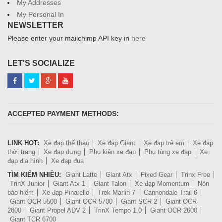
My Addresses
My Personal In
NEWSLETTER
Please enter your mailchimp API key in
here
LET'S SOCIALIZE
ACCEPTED PAYMENT METHODS:
LINK HOT:
Xe đạp thể thao
Xe đạp Giant
Xe đạp trẻ em
Xe đạp
thời trang
Xe đạp dựng
Phụ kiện xe đạp
Phụ tùng xe đạp
Xe
đạp địa hình
Xe đạp đua
TÌM KIẾM NHIỀU:
Giant Latte
Giant Atx
Fixed Gear
Trinx Free
TrinX Junior
Giant Atx 1
Giant Talon
Xe đạp Momentum
Nón
bảo hiểm
Xe đạp Pinarello
Trek Marlin 7
Cannondale Trail 6
Giant OCR 5500
Giant OCR 5700
Giant SCR 2
Giant OCR
2800
Giant Propel ADV 2
TrinX Tempo 1.0
Giant OCR 2600
Giant TCR 6700