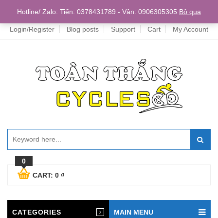
Home
Hotline/ Zalo: Tiến: 0378431789 - Vân: 0906305305
Bỏ qua
Login/Register
Blog posts
Support
Cart
My Account
0
CART:
0
₫
CATEGORIES
MAIN MENU