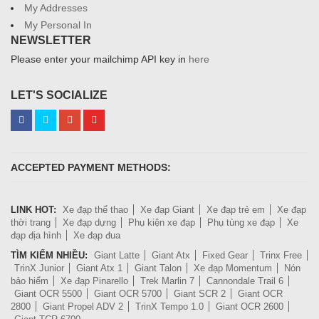
My Addresses
My Personal In
NEWSLETTER
Please enter your mailchimp API key in
here
LET'S SOCIALIZE
ACCEPTED PAYMENT METHODS:
LINK HOT:
Xe đạp thể thao
Xe đạp Giant
Xe đạp trẻ em
Xe đạp
thời trang
Xe đạp dựng
Phụ kiện xe đạp
Phụ tùng xe đạp
Xe
đạp địa hình
Xe đạp đua
TÌM KIẾM NHIỀU:
Giant Latte
Giant Atx
Fixed Gear
Trinx Free
TrinX Junior
Giant Atx 1
Giant Talon
Xe đạp Momentum
Nón
bảo hiểm
Xe đạp Pinarello
Trek Marlin 7
Cannondale Trail 6
Giant OCR 5500
Giant OCR 5700
Giant SCR 2
Giant OCR
2800
Giant Propel ADV 2
TrinX Tempo 1.0
Giant OCR 2600