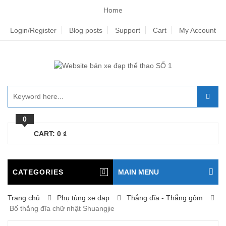
Home
Login/Register
Blog posts
Support
Cart
My Account
0
CART:
0
₫
CATEGORIES
MAIN MENU
Trang chủ
Phụ tùng xe đạp
Thắng đĩa - Thắng gôm
Bố thắng đĩa chữ nhật Shuangjie