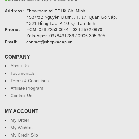
Address:
Showroom tại TP.Hồ Chí Minh:
* 537/8B Nguyễn Oanh, , P. 17, Quận Gò Vấp.
* 321 Hồng Lạc, P. 10, Q. Tân Bình.
Phone:
HCM: 028.2253.0644 - 028.3592.0679
Zalo-Viper: 0378431789 / 0906.305.305
Email:
contact@shopxedap.vn
COMPANY
About Us
Testimonials
Terms & Conditions
Affiliate Program
Contact Us
MY ACCOUNT
My Order
My Wishlist
My Credit Slip