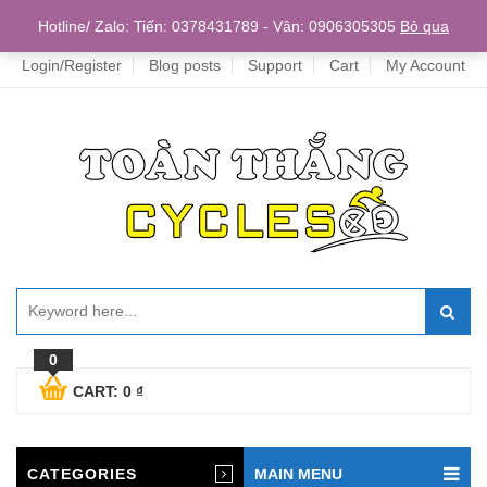
Home
Hotline/ Zalo: Tiến: 0378431789 - Vân: 0906305305
Bỏ qua
Login/Register
Blog posts
Support
Cart
My Account
0
CART:
0
₫
CATEGORIES
MAIN MENU