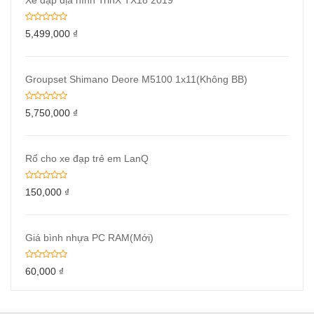
Xe đạp địa hình TrinX TX18 2019
5,499,000
₫
Groupset Shimano Deore M5100 1x11(Không BB)
5,750,000
₫
Rổ cho xe đạp trẻ em LanQ
150,000
₫
Giá bình nhựa PC RAM(Mới)
60,000
₫