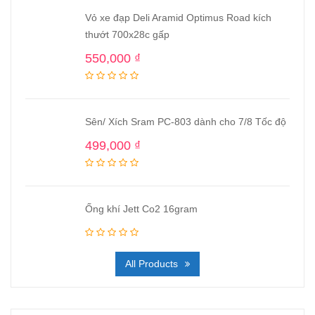
Vỏ xe đạp Deli Aramid Optimus Road kích
thướt 700x28c gấp
550,000
₫
Sên/ Xích Sram PC-803 dành cho 7/8 Tốc độ
499,000
₫
Ống khí Jett Co2 16gram
All Products