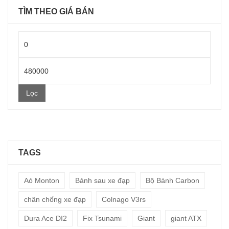
TÌM THEO GIÁ BÁN
Giá
thấp
Giá
nhất
cao
Lọc
nhất
TAGS
Aó Monton
Bánh sau xe đạp
Bộ Bánh Carbon
chân chống xe đạp
Colnago V3rs
Dura Ace DI2
Fix Tsunami
Giant
giant ATX