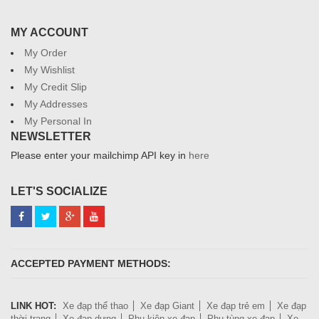
MY ACCOUNT
My Order
My Wishlist
My Credit Slip
My Addresses
My Personal In
NEWSLETTER
Please enter your mailchimp API key in
here
LET'S SOCIALIZE
ACCEPTED PAYMENT METHODS:
LINK HOT:
Xe đạp thể thao
Xe đạp Giant
Xe đạp trẻ em
Xe đạp
thời trang
Xe đạp dựng
Phụ kiện xe đạp
Phụ tùng xe đạp
Xe