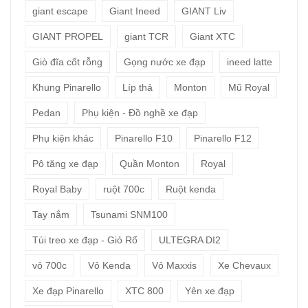
giant escape
Giant Ineed
GIANT Liv
GIANT PROPEL
giant TCR
Giant XTC
Giò đĩa cốt rỗng
Gọng nước xe đạp
ineed latte
Khung Pinarello
Líp thả
Monton
Mũ Royal
Pedan
Phụ kiện - Đồ nghề xe đạp
Phụ kiện khác
Pinarello F10
Pinarello F12
Pô tăng xe đạp
Quần Monton
Royal
Royal Baby
ruột 700c
Ruột kenda
Tay nắm
Tsunami SNM100
Túi treo xe đạp - Giỏ Rổ
ULTEGRA DI2
vỏ 700c
Vỏ Kenda
Vỏ Maxxis
Xe Chevaux
Xe đạp Pinarello
XTC 800
Yên xe đạp