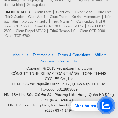
đạp địa hình
Xe đạp đua
TÌM KIẾM NHIỀU:
Giant Latte
Giant Atx
Fixed Gear
Trinx Free
TrinX Junior
Giant Atx 1
Giant Talon
Xe đạp Momentum
Nón
bảo hiểm
Xe đạp Pinarello
Trek Marlin 7
Cannondale Trail 6
Giant OCR 5500
Giant OCR 5700
Giant SCR 2
Giant OCR
2800
Giant Propel ADV 2
TrinX Tempo 1.0
Giant OCR 2600
Giant TCR 6700
About Us
Testimonials
Terms & Conditions
Affiliate
Program
Contact Us
Copyright © 2019 xedaptoanthang.com
CÔNG TY TNHH XE ĐẠP TOÀN THẮNG - TOAN THANG
CYCLES Co., Ltd
HCM : 537/8B Nguyễn Oanh, P. 17, Q. Gò Vấp, TP.HCM.
Taxcode: 0312803059
HN: 13A Khu Đấu Giá Đa Sỹ , Phường Kiến Hưng, Quận Hà Đông
- Tel: (024) 3200 4156
DN: 161 Trần Hưng Đạo, Nại Hiên Đông, Quận Sơn Trà - Tel:
Chat hỗ trợ
(023) 6374.1494