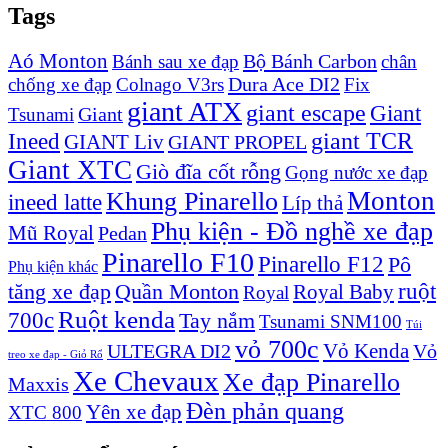
Tags
Aó Monton
Bộ Bánh Carbon
Bánh sau xe đạp
chân
Dura Ace DI2
chống xe đạp
Colnago V3rs
Fix
giant ATX
giant escape
Giant
Giant
Tsunami
Ineed
giant TCR
GIANT Liv
GIANT PROPEL
Giant XTC
Giò đĩa cốt rỗng
Gọng nước xe đạp
Monton
Khung Pinarello
ineed latte
Líp thả
Phụ kiện - Đồ nghề xe đạp
Mũ Royal
Pedan
Pinarello F10
Pinarello F12
Pô
Phụ kiện khác
ruột
tăng xe đạp
Quần Monton
Royal Baby
Royal
Ruột kenda
700c
Tay nắm
Tsunami SNM100
Túi
vỏ 700c
Vỏ Kenda
ULTEGRA DI2
Vỏ
treo xe đạp - Giỏ Rổ
Xe Chevaux
Xe đạp Pinarello
Maxxis
Đèn phản quang
Yên xe đạp
XTC 800