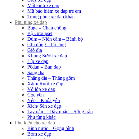
Mắt kinh xe đạp
Mũ bảo hiểm xe đạp trẻ em
Trang phục xe đạp khác
Phụ tùng xe đạp
Baga – Chân chống
Bộ Groupset
Đùm – Niền căm – Bánh bộ
Ghi đông – Pô tăng
Giò dĩa
Khung Sườn xe đạp
Líp xe đạp
Pêdan – Bàn đạp
Sang đĩa
Thắng đĩa – Thắng gôm
Xăm/ Ruột xe đạp
Vỏ lốp xe đạp
Cọc yên
Yên – Khóa yên
Xích/ Sên xe đạp
Tay nắm – Dây quấn – Sừng trâu
Phụ tùng khác
Phụ kiện cho xe đạp
Bình nước – Gọng bình
Bơm xe đạp