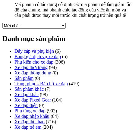
Má phanh có tác dụng cố định các đĩa phanh để làm giảm tốc
độ của chúng, má phanh chịu tác động của việc ăn mòn và
cần phải được thay mới trước khi chất lượng trở nên quá tệ
Danh mục sản phẩm
Dây cáp và phụ kiện
(6)
Bảng giá dịch vụ xe đạp
(5)
Phụ kiện cho xe đạp
(306)
Xe đạp thời trang
(94)
Xe đạp thông dụng
(0)
Sản phẩm
(0)
Trang phục - Bảo hộ xe đạp
(419)
Sản phẩm khác
(7)
Xe đạp khác
(98)
Xe đạp Fixed Gear
(104)
Xe đạp điện
(0)
Phụ tùng xe đạp
(902)
Xe đạp nhập khẩu
(84)
Xe đạp thể thao
(716)
Xe đạp trẻ em
(204)