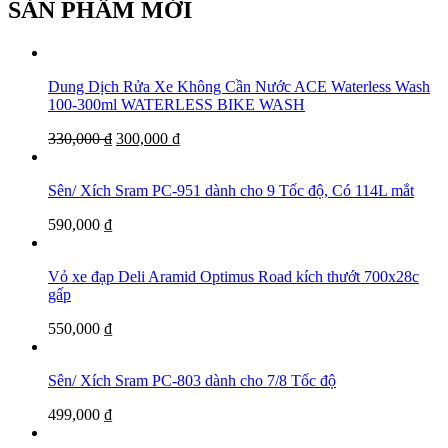
SẢN PHẨM MỚI
Dung Dịch Rửa Xe Không Cần Nước ACE Waterless Wash
100-300ml WATERLESS BIKE WASH
330,000
₫
300,000
₫
Sên/ Xích Sram PC-951 dành cho 9 Tốc độ, Có 114L mắt
590,000
₫
Vỏ xe đạp Deli Aramid Optimus Road kích thướt 700x28c
gấp
550,000
₫
Sên/ Xích Sram PC-803 dành cho 7/8 Tốc độ
499,000
₫