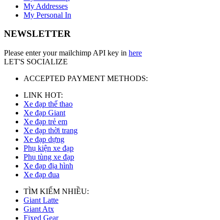
My Addresses
My Personal In
NEWSLETTER
Please enter your mailchimp API key in
here
LET'S SOCIALIZE
ACCEPTED PAYMENT METHODS:
LINK HOT:
Xe đạp thể thao
Xe đạp Giant
Xe đạp trẻ em
Xe đạp thời trang
Xe đạp dựng
Phụ kiện xe đạp
Phụ tùng xe đạp
Xe đạp địa hình
Xe đạp đua
TÌM KIẾM NHIỀU:
Giant Latte
Giant Atx
Fixed Gear