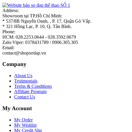
Address:
Showroom tại TP.Hồ Chí Minh:
* 537/8B Nguyễn Oanh, , P. 17, Quận Gò Vấp.
* 321 Hồng Lạc, P. 10, Q. Tân Bình.
Phone:
HCM: 028.2253.0644 - 028.3592.0679
Zalo-Viper: 0378431789 / 0906.305.305
Email:
contact@shopxedap.vn
Company
About Us
Testimonials
Terms & Conditions
Affiliate Program
Contact Us
My Account
My Order
My Wishlist
My Credit Slip