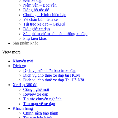
Đèn xe đạp
Nệm yên – Bọc yên
Đồng hồ tốc độ
Chuông – Kính chiếu hậu
Vè chắn bùn, tem xe
Túi treo xe đạp – Giỏ,Rổ
Đồ nghề xe đạp
Sản phẩm chăm sóc bảo dưỡng xe đạp
Phụ kiện khác
Sản phẩm khác
View more
Khuyến mãi
Dịch vụ
Dịch vụ sửa chữa bảo trì xe đạp
Dịch vụ cho thuê xe đạp tại HCM
Dịch vụ cho thuê xe đạp Tại Hà Nội
Xe đạp 360 độ
Công nghệ mới
Review xe đạp
Tin tức chuyên nghành
Tản mạn về xe đạp
Khách hàng
Chính sách bảo hành
Tra cứu bảo hành