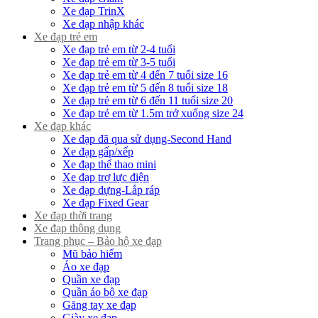
Xe đạp TrinX
Xe đạp nhập khác
Xe đạp trẻ em
Xe đạp trẻ em từ 2-4 tuổi
Xe đạp trẻ em từ 3-5 tuổi
Xe đạp trẻ em từ 4 đến 7 tuổi size 16
Xe đạp trẻ em từ 5 đến 8 tuổi size 18
Xe đạp trẻ em từ 6 đến 11 tuổi size 20
Xe đạp trẻ em từ 1.5m trở xuống size 24
Xe đạp khác
Xe đạp đã qua sử dụng-Second Hand
Xe đạp gấp/xếp
Xe đạp thể thao mini
Xe đạp trợ lực điện
Xe đạp dựng-Lắp ráp
Xe đạp Fixed Gear
Xe đạp thời trang
Xe đạp thông dụng
Trang phục – Bảo hộ xe đạp
Mũ bảo hiểm
Áo xe đạp
Quần xe đạp
Quần áo bộ xe đạp
Găng tay xe đạp
Giày xe đạp