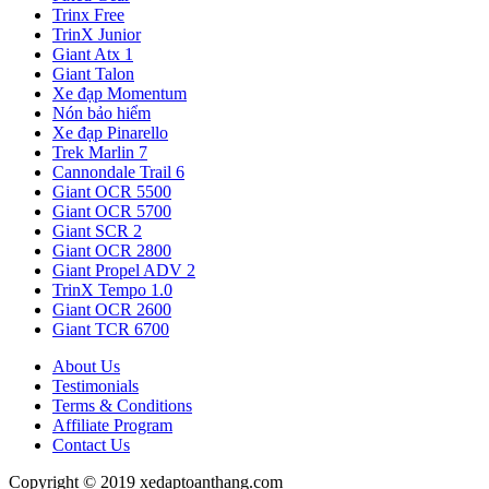
Trinx Free
TrinX Junior
Giant Atx 1
Giant Talon
Xe đạp Momentum
Nón bảo hiểm
Xe đạp Pinarello
Trek Marlin 7
Cannondale Trail 6
Giant OCR 5500
Giant OCR 5700
Giant SCR 2
Giant OCR 2800
Giant Propel ADV 2
TrinX Tempo 1.0
Giant OCR 2600
Giant TCR 6700
About Us
Testimonials
Terms & Conditions
Affiliate Program
Contact Us
Copyright © 2019 xedaptoanthang.com