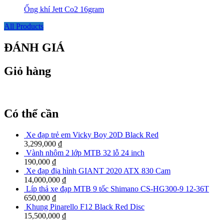
Ống khí Jett Co2 16gram
All Products
ĐÁNH GIÁ
Giỏ hàng
Có thể cần
Xe đạp trẻ em Vicky Boy 20D Black Red
3,299,000
₫
Vành nhôm 2 lớp MTB 32 lỗ 24 inch
190,000
₫
Xe đạp địa hình GIANT 2020 ATX 830 Cam
14,000,000
₫
Líp thả xe đạp MTB 9 tốc Shimano CS-HG300-9 12-36T
650,000
₫
Khung Pinarello F12 Black Red Disc
15,500,000
₫