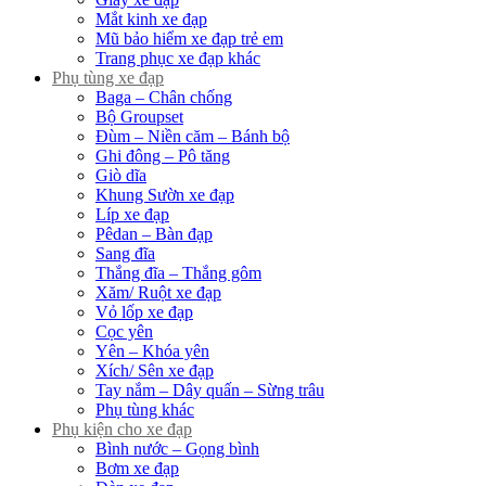
Mắt kinh xe đạp
Mũ bảo hiểm xe đạp trẻ em
Trang phục xe đạp khác
Phụ tùng xe đạp
Baga – Chân chống
Bộ Groupset
Đùm – Niền căm – Bánh bộ
Ghi đông – Pô tăng
Giò dĩa
Khung Sườn xe đạp
Líp xe đạp
Pêdan – Bàn đạp
Sang đĩa
Thắng đĩa – Thắng gôm
Xăm/ Ruột xe đạp
Vỏ lốp xe đạp
Cọc yên
Yên – Khóa yên
Xích/ Sên xe đạp
Tay nắm – Dây quấn – Sừng trâu
Phụ tùng khác
Phụ kiện cho xe đạp
Bình nước – Gọng bình
Bơm xe đạp