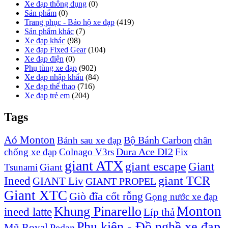
Xe đạp thông dụng
(0)
Sản phẩm
(0)
Trang phục - Bảo hộ xe đạp
(419)
Sản phẩm khác
(7)
Xe đạp khác
(98)
Xe đạp Fixed Gear
(104)
Xe đạp điện
(0)
Phụ tùng xe đạp
(902)
Xe đạp nhập khẩu
(84)
Xe đạp thể thao
(716)
Xe đạp trẻ em
(204)
Tags
Aó Monton
Bộ Bánh Carbon
Bánh sau xe đạp
chân
Dura Ace DI2
chống xe đạp
Colnago V3rs
Fix
giant ATX
giant escape
Giant
Giant
Tsunami
Ineed
giant TCR
GIANT Liv
GIANT PROPEL
Giant XTC
Giò đĩa cốt rỗng
Gọng nước xe đạp
Monton
Khung Pinarello
ineed latte
Líp thả
Phụ kiện - Đồ nghề xe đạp
Mũ Royal
Pedan