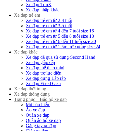
Xe đạp TrinX
Xe đạp nhập khác
Xe đạp trẻ em
Xe đạp trẻ em từ 2-4 tuổi
Xe đạp trẻ em từ 3-5 tuổi
Xe đạp trẻ em từ 4 đến 7 tuổi size 16
Xe đạp trẻ em từ 5 đến 8 tuổi size 18
Xe đạp trẻ em từ 6 đến 11 tuổi size 20
Xe đạp trẻ em từ 1.5m trở xuống size 24
Xe đạp khác
Xe đạp đã qua sử dụng-Second Hand
Xe đạp gấp/xếp
Xe đạp thể thao mini
Xe đạp trợ lực điện
Xe đạp dựng-Lắp ráp
Xe đạp Fixed Gear
Xe đạp thời trang
Xe đạp thông dụng
Trang phục – Bảo hộ xe đạp
Mũ bảo hiểm
Áo xe đạp
Quần xe đạp
Quần áo bộ xe đạp
Găng tay xe đạp
Giày xe đạp