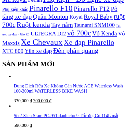
Pinarello F10
Pinarello F12
Pô
Phụ kiện khác
ruột
tăng xe đạp
Quần Monton
Royal Baby
Royal
Ruột kenda
700c
Tay nắm
Tsunami SNM100
Túi
vỏ 700c
Vỏ Kenda
ULTEGRA DI2
Vỏ
treo xe đạp - Giỏ Rổ
Xe Chevaux
Xe đạp Pinarello
Maxxis
Đèn phản quang
Yên xe đạp
XTC 800
SẢN PHẨM MỚI
Dung Dịch Rửa Xe Không Cần Nước ACE Waterless Wash
100-300ml WATERLESS BIKE WASH
330,000
₫
300,000
₫
Sên/ Xích Sram PC-951 dành cho 9 Tốc độ, Có 114L mắt
590,000
₫