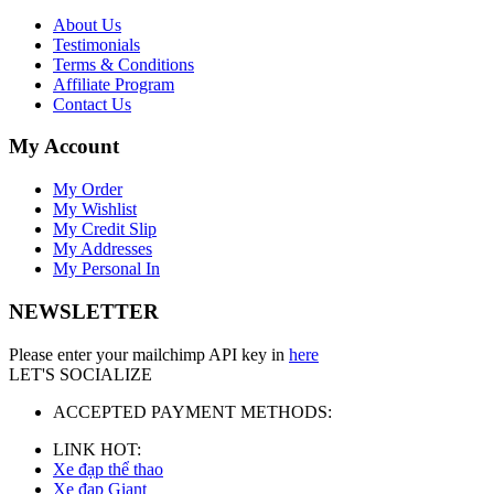
About Us
Testimonials
Terms & Conditions
Affiliate Program
Contact Us
My Account
My Order
My Wishlist
My Credit Slip
My Addresses
My Personal In
NEWSLETTER
Please enter your mailchimp API key in
here
LET'S SOCIALIZE
ACCEPTED PAYMENT METHODS:
LINK HOT:
Xe đạp thể thao
Xe đạp Giant