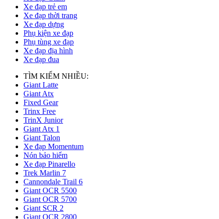
Xe đạp trẻ em
Xe đạp thời trang
Xe đạp dựng
Phụ kiện xe đạp
Phụ tùng xe đạp
Xe đạp địa hình
Xe đạp đua
TÌM KIẾM NHIỀU:
Giant Latte
Giant Atx
Fixed Gear
Trinx Free
TrinX Junior
Giant Atx 1
Giant Talon
Xe đạp Momentum
Nón bảo hiểm
Xe đạp Pinarello
Trek Marlin 7
Cannondale Trail 6
Giant OCR 5500
Giant OCR 5700
Giant SCR 2
Giant OCR 2800