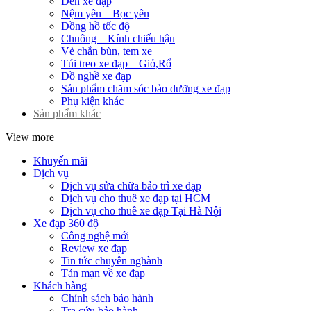
Đèn xe đạp
Nệm yên – Bọc yên
Đồng hồ tốc độ
Chuông – Kính chiếu hậu
Vè chắn bùn, tem xe
Túi treo xe đạp – Giỏ,Rổ
Đồ nghề xe đạp
Sản phẩm chăm sóc bảo dưỡng xe đạp
Phụ kiện khác
Sản phẩm khác
View more
Khuyến mãi
Dịch vụ
Dịch vụ sửa chữa bảo trì xe đạp
Dịch vụ cho thuê xe đạp tại HCM
Dịch vụ cho thuê xe đạp Tại Hà Nội
Xe đạp 360 độ
Công nghệ mới
Review xe đạp
Tin tức chuyên nghành
Tản mạn về xe đạp
Khách hàng
Chính sách bảo hành
Tra cứu bảo hành