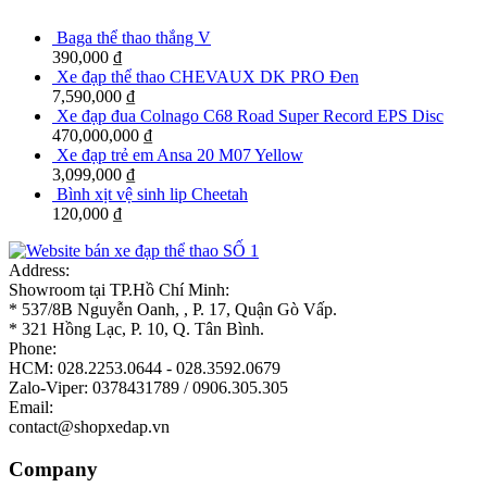
Baga thể thao thắng V
390,000
₫
Xe đạp thể thao CHEVAUX DK PRO Đen
7,590,000
₫
Xe đạp đua Colnago C68 Road Super Record EPS Disc
470,000,000
₫
Xe đạp trẻ em Ansa 20 M07 Yellow
3,099,000
₫
Bình xịt vệ sinh lip Cheetah
120,000
₫
Address:
Showroom tại TP.Hồ Chí Minh:
* 537/8B Nguyễn Oanh, , P. 17, Quận Gò Vấp.
* 321 Hồng Lạc, P. 10, Q. Tân Bình.
Phone:
HCM: 028.2253.0644 - 028.3592.0679
Zalo-Viper: 0378431789 / 0906.305.305
Email:
contact@shopxedap.vn
Company