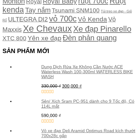
Ruột
Monton
ruột 700c
Royal Baby
Royal
kenda
Tay nắm
Tsunami SNM100
Túi treo xe đạp - Giỏ
vỏ 700c
Vỏ Kenda
ULTEGRA DI2
Vỏ
Rổ
Xe Chevaux
Xe đạp Pinarello
Maxxis
Đèn phản quang
Yên xe đạp
XTC 800
SẢN PHẨM MỚI
Dung Dịch Rửa Xe Không Cần Nước ACE
Waterless Wash 100-300ml WATERLESS BIKE
WASH
330,000
₫
300,000
₫
Sên/ Xích Sram PC-951 dành cho 9 Tốc độ, Có
114L mắt
590,000
₫
Vỏ xe đạp Deli Aramid Optimus Road kích thướt
700x28c gấp