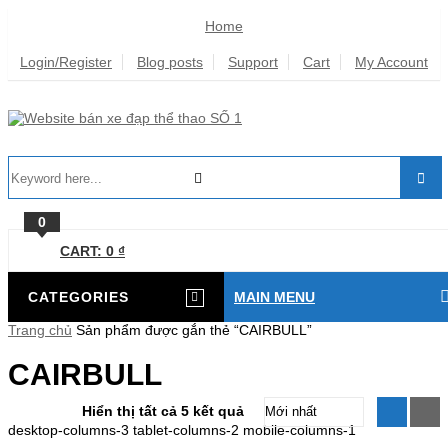
Home
Login/Register
Blog posts
Support
Cart
My Account
0
CART:
0
₫
CATEGORIES
MAIN MENU
Trang chủ
Sản phẩm được gắn thẻ “CAIRBULL”
CAIRBULL
Hiển thị tất cả 5 kết quả
desktop-columns-3 tablet-columns-2 mobile-columns-1