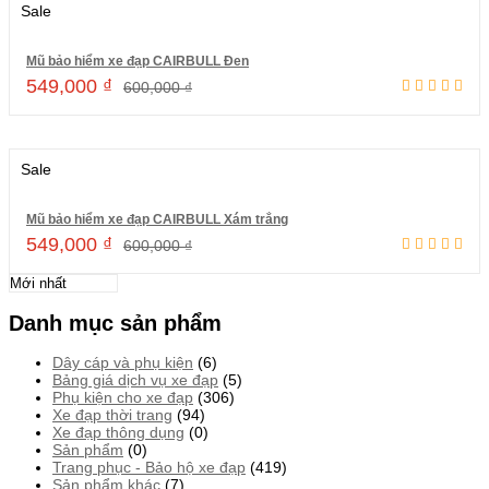
Sale
Mũ bảo hiểm xe đạp CAIRBULL Đen
549,000
₫
600,000
₫
Thêm vào giỏ hàng
Sale
Mũ bảo hiểm xe đạp CAIRBULL Xám trắng
549,000
₫
600,000
₫
Thêm vào giỏ hàng
Danh mục sản phẩm
Dây cáp và phụ kiện
(6)
Bảng giá dịch vụ xe đạp
(5)
Phụ kiện cho xe đạp
(306)
Xe đạp thời trang
(94)
Xe đạp thông dụng
(0)
Sản phẩm
(0)
Trang phục - Bảo hộ xe đạp
(419)
Sản phẩm khác
(7)