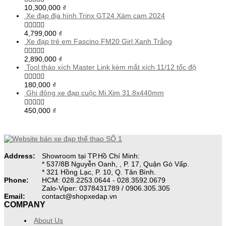
10,300,000
₫
Xe đạp địa hình Trinx GT24 Xám cam 2024
4,799,000
₫
Xe đạp trẻ em Fascino FM20 Girl Xanh Trắng
2,890,000
₫
Tool tháo xích Master Link kèm mắt xích 11/12 tốc độ
180,000
₫
Ghi đông xe đạp cuộc Mi.Xim 31.8x440mm
450,000
₫
Address:
Showroom tại TP.Hồ Chí Minh:
* 537/8B Nguyễn Oanh, , P. 17, Quận Gò Vấp.
* 321 Hồng Lạc, P. 10, Q. Tân Bình.
Phone:
HCM: 028.2253.0644 - 028.3592.0679
Zalo-Viper: 0378431789 / 0906.305.305
Email:
contact@shopxedap.vn
COMPANY
About Us