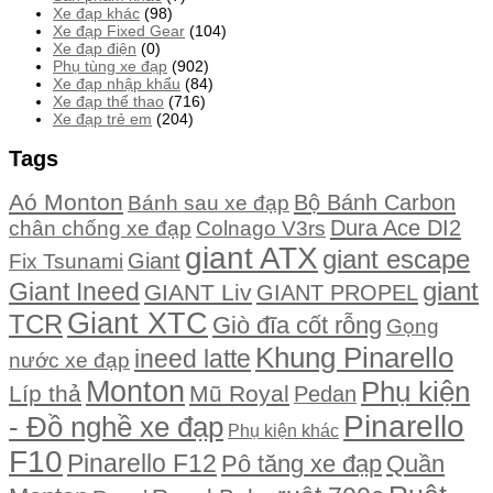
Xe đạp khác
(98)
Xe đạp Fixed Gear
(104)
Xe đạp điện
(0)
Phụ tùng xe đạp
(902)
Xe đạp nhập khẩu
(84)
Xe đạp thể thao
(716)
Xe đạp trẻ em
(204)
Tags
Aó Monton
Bộ Bánh Carbon
Bánh sau xe đạp
Dura Ace DI2
chân chống xe đạp
Colnago V3rs
giant ATX
giant escape
Giant
Fix Tsunami
giant
Giant Ineed
GIANT Liv
GIANT PROPEL
Giant XTC
TCR
Giò đĩa cốt rỗng
Gọng
Khung Pinarello
ineed latte
nước xe đạp
Monton
Phụ kiện
Líp thả
Mũ Royal
Pedan
Pinarello
- Đồ nghề xe đạp
Phụ kiện khác
F10
Pinarello F12
Quần
Pô tăng xe đạp