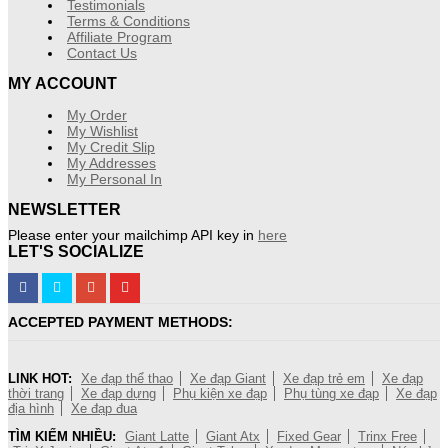
Testimonials
Terms & Conditions
Affiliate Program
Contact Us
MY ACCOUNT
My Order
My Wishlist
My Credit Slip
My Addresses
My Personal In
NEWSLETTER
Please enter your mailchimp API key in
here
LET'S SOCIALIZE
ACCEPTED PAYMENT METHODS:
LINK HOT:
Xe đạp thể thao
Xe đạp Giant
Xe đạp trẻ em
Xe đạp
thời trang
Xe đạp dựng
Phụ kiện xe đạp
Phụ tùng xe đạp
Xe đạp
địa hình
Xe đạp đua
TÌM KIẾM NHIỀU:
Giant Latte
Giant Atx
Fixed Gear
Trinx Free