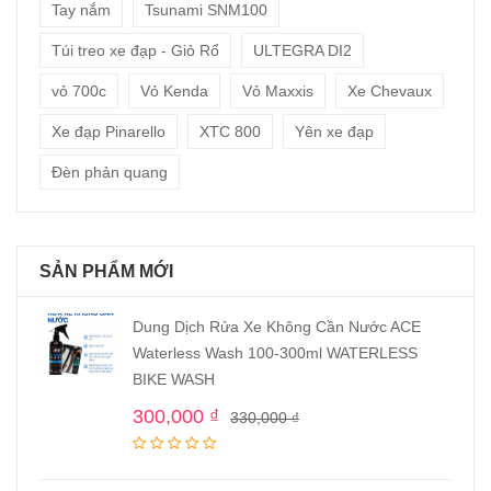
Tay nắm
Tsunami SNM100
Túi treo xe đạp - Giỏ Rổ
ULTEGRA DI2
vỏ 700c
Vỏ Kenda
Vỏ Maxxis
Xe Chevaux
Xe đạp Pinarello
XTC 800
Yên xe đạp
Đèn phản quang
SẢN PHẨM MỚI
Dung Dịch Rửa Xe Không Cần Nước ACE
Waterless Wash 100-300ml WATERLESS
BIKE WASH
300,000
₫
330,000
₫