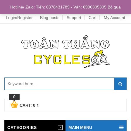
Home
Hotline/ Zalo: Tiến: 0378431789 - Vân: 0906305305
Bỏ qua
Login/Register
Blog posts
Support
Cart
My Account
0
CART:
0
₫
CATEGORIES
MAIN MENU