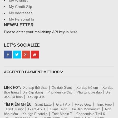
My Wishlist
My Credit Slip
My Addresses
My Personal In
NEWSLETTER
Please enter your mailchimp API key in
here
LET'S SOCIALIZE
ACCEPTED PAYMENT METHODS:
LINK HOT:
Xe đạp thể thao
Xe đạp Giant
Xe đạp trẻ em
Xe đạp
thời trang
Xe đạp dựng
Phụ kiện xe đạp
Phụ tùng xe đạp
Xe
đạp địa hình
Xe đạp đua
TÌM KIẾM NHIỀU:
Giant Latte
Giant Atx
Fixed Gear
Trinx Free
TrinX Junior
Giant Atx 1
Giant Talon
Xe đạp Momentum
Nón
bảo hiểm
Xe đạp Pinarello
Trek Marlin 7
Cannondale Trail 6