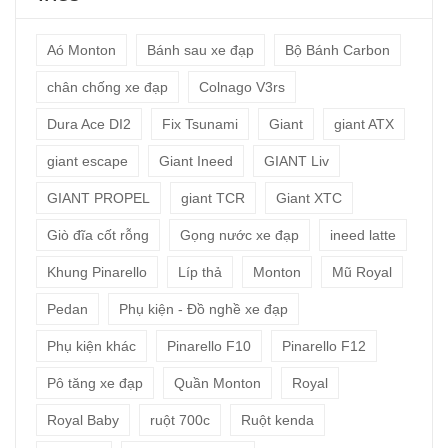
Aó Monton
Bánh sau xe đạp
Bộ Bánh Carbon
chân chống xe đạp
Colnago V3rs
Dura Ace DI2
Fix Tsunami
Giant
giant ATX
giant escape
Giant Ineed
GIANT Liv
GIANT PROPEL
giant TCR
Giant XTC
Giò đĩa cốt rỗng
Gọng nước xe đạp
ineed latte
Khung Pinarello
Líp thả
Monton
Mũ Royal
Pedan
Phụ kiện - Đồ nghề xe đạp
Phụ kiện khác
Pinarello F10
Pinarello F12
Pô tăng xe đạp
Quần Monton
Royal
Royal Baby
ruột 700c
Ruột kenda