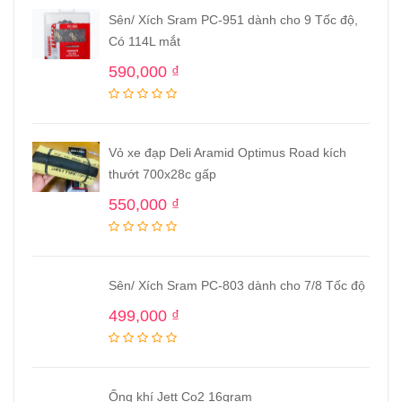
Sên/ Xích Sram PC-951 dành cho 9 Tốc độ,
Có 114L mắt
590,000
₫
Vỏ xe đạp Deli Aramid Optimus Road kích
thướt 700x28c gấp
550,000
₫
Sên/ Xích Sram PC-803 dành cho 7/8 Tốc độ
499,000
₫
Ống khí Jett Co2 16gram