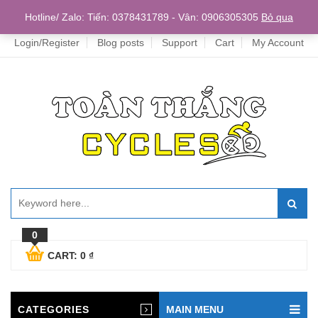
Home
Hotline/ Zalo: Tiến: 0378431789 - Vân: 0906305305
Bỏ qua
Login/Register
Blog posts
Support
Cart
My Account
0
CART:
0
₫
CATEGORIES
MAIN MENU