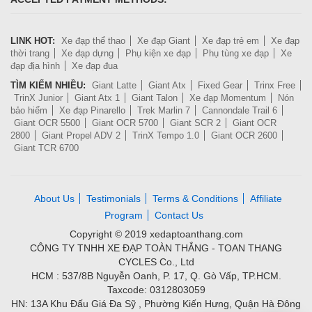
LINK HOT:
Xe đạp thể thao
Xe đạp Giant
Xe đạp trẻ em
Xe đạp
thời trang
Xe đạp dựng
Phụ kiện xe đạp
Phụ tùng xe đạp
Xe
đạp địa hình
Xe đạp đua
TÌM KIẾM NHIỀU:
Giant Latte
Giant Atx
Fixed Gear
Trinx Free
TrinX Junior
Giant Atx 1
Giant Talon
Xe đạp Momentum
Nón
bảo hiểm
Xe đạp Pinarello
Trek Marlin 7
Cannondale Trail 6
Giant OCR 5500
Giant OCR 5700
Giant SCR 2
Giant OCR
2800
Giant Propel ADV 2
TrinX Tempo 1.0
Giant OCR 2600
Giant TCR 6700
About Us
Testimonials
Terms & Conditions
Affiliate
Program
Contact Us
Copyright © 2019 xedaptoanthang.com
CÔNG TY TNHH XE ĐẠP TOÀN THẮNG - TOAN THANG
CYCLES Co., Ltd
HCM : 537/8B Nguyễn Oanh, P. 17, Q. Gò Vấp, TP.HCM.
Taxcode: 0312803059
HN: 13A Khu Đấu Giá Đa Sỹ , Phường Kiến Hưng, Quận Hà Đông