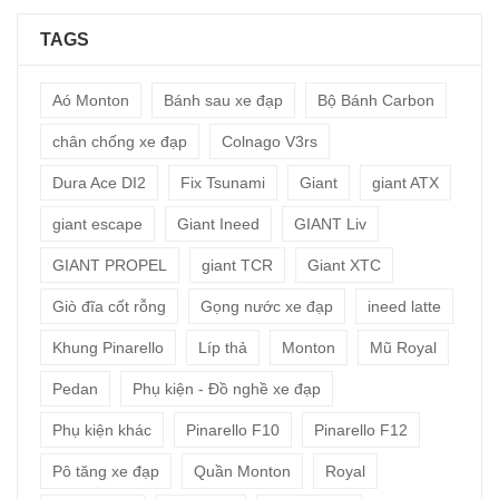
TAGS
Aó Monton
Bánh sau xe đạp
Bộ Bánh Carbon
chân chống xe đạp
Colnago V3rs
Dura Ace DI2
Fix Tsunami
Giant
giant ATX
giant escape
Giant Ineed
GIANT Liv
GIANT PROPEL
giant TCR
Giant XTC
Giò đĩa cốt rỗng
Gọng nước xe đạp
ineed latte
Khung Pinarello
Líp thả
Monton
Mũ Royal
Pedan
Phụ kiện - Đồ nghề xe đạp
Phụ kiện khác
Pinarello F10
Pinarello F12
Pô tăng xe đạp
Quần Monton
Royal