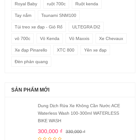
Royal Baby
ruột 700c
Ruột kenda
Tay nắm
Tsunami SNM100
Túi treo xe đạp - Giỏ Rổ
ULTEGRA DI2
vỏ 700c
Vỏ Kenda
Vỏ Maxxis
Xe Chevaux
Xe đạp Pinarello
XTC 800
Yên xe đạp
Đèn phản quang
SẢN PHẨM MỚI
Dung Dịch Rửa Xe Không Cần Nước ACE
Waterless Wash 100-300ml WATERLESS
BIKE WASH
300,000
₫
330,000
₫