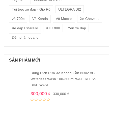
Tay nắm
Tsunami SNM100
Túi treo xe đạp - Giỏ Rổ
ULTEGRA DI2
vỏ 700c
Vỏ Kenda
Vỏ Maxxis
Xe Chevaux
Xe đạp Pinarello
XTC 800
Yên xe đạp
Đèn phản quang
SẢN PHẨM MỚI
Dung Dịch Rửa Xe Không Cần Nước ACE
Waterless Wash 100-300ml WATERLESS
BIKE WASH
300,000
₫
330,000
₫