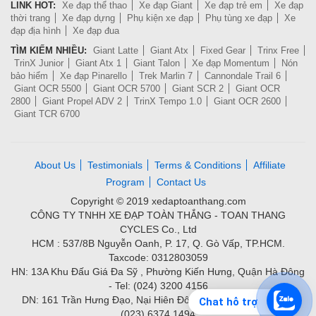
LINK HOT:
Xe đạp thể thao
Xe đạp Giant
Xe đạp trẻ em
Xe đạp
thời trang
Xe đạp dựng
Phụ kiện xe đạp
Phụ tùng xe đạp
Xe
đạp địa hình
Xe đạp đua
TÌM KIẾM NHIỀU:
Giant Latte
Giant Atx
Fixed Gear
Trinx Free
TrinX Junior
Giant Atx 1
Giant Talon
Xe đạp Momentum
Nón
bảo hiểm
Xe đạp Pinarello
Trek Marlin 7
Cannondale Trail 6
Giant OCR 5500
Giant OCR 5700
Giant SCR 2
Giant OCR
2800
Giant Propel ADV 2
TrinX Tempo 1.0
Giant OCR 2600
Giant TCR 6700
About Us
Testimonials
Terms & Conditions
Affiliate
Program
Contact Us
Copyright © 2019 xedaptoanthang.com
CÔNG TY TNHH XE ĐẠP TOÀN THẮNG - TOAN THANG
CYCLES Co., Ltd
HCM : 537/8B Nguyễn Oanh, P. 17, Q. Gò Vấp, TP.HCM.
Taxcode: 0312803059
HN: 13A Khu Đấu Giá Đa Sỹ , Phường Kiến Hưng, Quận Hà Đông
- Tel: (024) 3200 4156
DN: 161 Trần Hưng Đạo, Nại Hiên Đông, Quận Sơn Trà - Tel:
Chat hỗ trợ
(023) 6374.1494