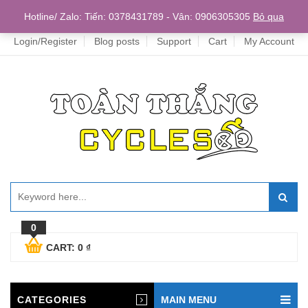
Home
Hotline/ Zalo: Tiến: 0378431789 - Vân: 0906305305
Bỏ qua
Login/Register
Blog posts
Support
Cart
My Account
0
CART:
0
₫
CATEGORIES
MAIN MENU