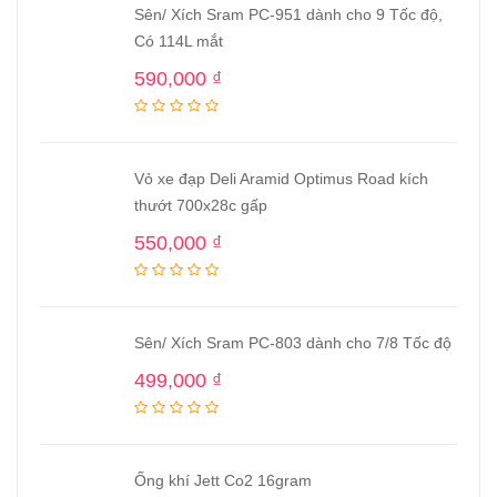
Sên/ Xích Sram PC-951 dành cho 9 Tốc độ,
Có 114L mắt
590,000
₫
Vỏ xe đạp Deli Aramid Optimus Road kích
thướt 700x28c gấp
550,000
₫
Sên/ Xích Sram PC-803 dành cho 7/8 Tốc độ
499,000
₫
Ống khí Jett Co2 16gram