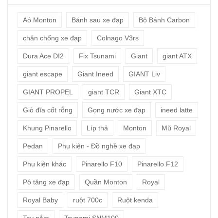
Aó Monton
Bánh sau xe đạp
Bộ Bánh Carbon
chân chống xe đạp
Colnago V3rs
Dura Ace DI2
Fix Tsunami
Giant
giant ATX
giant escape
Giant Ineed
GIANT Liv
GIANT PROPEL
giant TCR
Giant XTC
Giò đĩa cốt rỗng
Gọng nước xe đạp
ineed latte
Khung Pinarello
Líp thả
Monton
Mũ Royal
Pedan
Phụ kiện - Đồ nghề xe đạp
Phụ kiện khác
Pinarello F10
Pinarello F12
Pô tăng xe đạp
Quần Monton
Royal
Royal Baby
ruột 700c
Ruột kenda