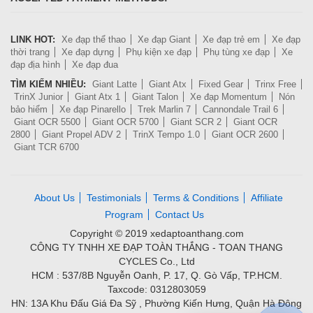
LINK HOT:
Xe đạp thể thao
Xe đạp Giant
Xe đạp trẻ em
Xe đạp
thời trang
Xe đạp dựng
Phụ kiện xe đạp
Phụ tùng xe đạp
Xe
đạp địa hình
Xe đạp đua
TÌM KIẾM NHIỀU:
Giant Latte
Giant Atx
Fixed Gear
Trinx Free
TrinX Junior
Giant Atx 1
Giant Talon
Xe đạp Momentum
Nón
bảo hiểm
Xe đạp Pinarello
Trek Marlin 7
Cannondale Trail 6
Giant OCR 5500
Giant OCR 5700
Giant SCR 2
Giant OCR
2800
Giant Propel ADV 2
TrinX Tempo 1.0
Giant OCR 2600
Giant TCR 6700
About Us
Testimonials
Terms & Conditions
Affiliate
Program
Contact Us
Copyright © 2019 xedaptoanthang.com
CÔNG TY TNHH XE ĐẠP TOÀN THẮNG - TOAN THANG
CYCLES Co., Ltd
HCM : 537/8B Nguyễn Oanh, P. 17, Q. Gò Vấp, TP.HCM.
Taxcode: 0312803059
HN: 13A Khu Đấu Giá Đa Sỹ , Phường Kiến Hưng, Quận Hà Đông