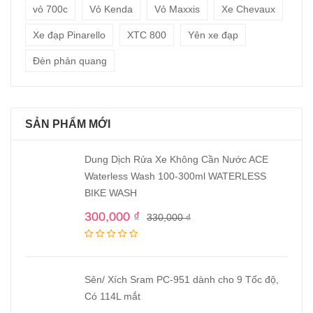
vỏ 700c
Vỏ Kenda
Vỏ Maxxis
Xe Chevaux
Xe đạp Pinarello
XTC 800
Yên xe đạp
Đèn phản quang
SẢN PHẨM MỚI
Dung Dịch Rửa Xe Không Cần Nước ACE
Waterless Wash 100-300ml WATERLESS
BIKE WASH
300,000
₫
330,000
₫
Sên/ Xích Sram PC-951 dành cho 9 Tốc độ,
Có 114L mắt