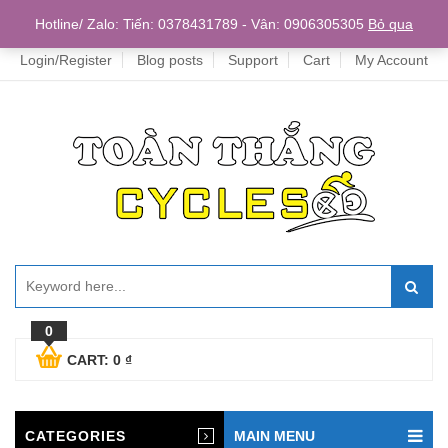
Home
Hotline/ Zalo: Tiến: 0378431789 - Vân: 0906305305
Bỏ qua
Login/Register
Blog posts
Support
Cart
My Account
0
CART:
0
₫
CATEGORIES
MAIN MENU