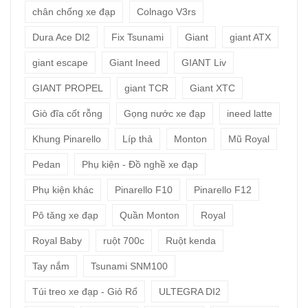
chân chống xe đạp
Colnago V3rs
Dura Ace DI2
Fix Tsunami
Giant
giant ATX
giant escape
Giant Ineed
GIANT Liv
GIANT PROPEL
giant TCR
Giant XTC
Giò đĩa cốt rỗng
Gọng nước xe đạp
ineed latte
Khung Pinarello
Líp thả
Monton
Mũ Royal
Pedan
Phụ kiện - Đồ nghề xe đạp
Phụ kiện khác
Pinarello F10
Pinarello F12
Pô tăng xe đạp
Quần Monton
Royal
Royal Baby
ruột 700c
Ruột kenda
Tay nắm
Tsunami SNM100
Túi treo xe đạp - Giỏ Rổ
ULTEGRA DI2