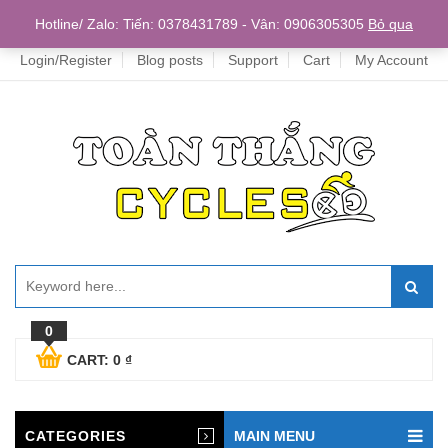
Home
Hotline/ Zalo: Tiến: 0378431789 - Vân: 0906305305
Bỏ qua
Login/Register
Blog posts
Support
Cart
My Account
0
CART:
0
₫
CATEGORIES
MAIN MENU